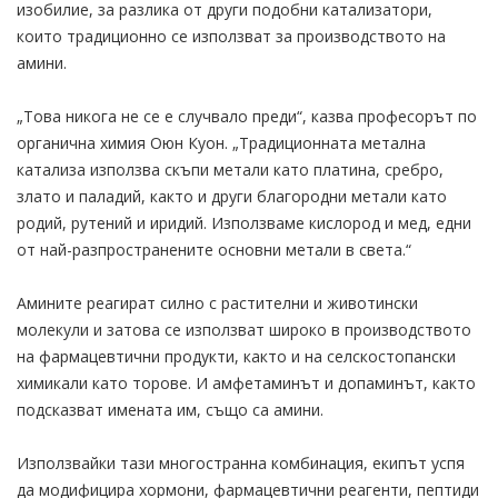
изобилие, за разлика от други подобни катализатори,
които традиционно се използват за производството на
амини.
„Това никога не се е случвало преди“, казва професорът по
органична химия Оюн Куон. „Традиционната метална
катализа използва скъпи метали като платина, сребро,
злато и паладий, както и други благородни метали като
родий, рутений и иридий. Използваме кислород и мед, едни
от най-разпространените основни метали в света.“
Амините реагират силно с растителни и животински
молекули и затова се използват широко в производството
на фармацевтични продукти, както и на селскостопански
химикали като торове. И амфетаминът и допаминът, както
подсказват имената им, също са амини.
Използвайки тази многостранна комбинация, екипът успя
да модифицира хормони, фармацевтични реагенти, пептиди