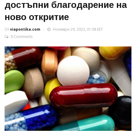
достъпни благодарение на
ново откритие
От
viapontika.com
Ноември 29, 2023, 01:08 EET
0 Comments