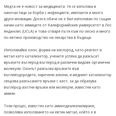
Медта не е новост за медицината: тя се използва в
наночастици за борба с инфекциите, импланти и много
други иновации. Досега обаче не е бил използван по същия
начин като химиците от Калифорнийския университет в Лос
Анджелис (UCLA) и това отваря пътя към по-лесно и много
по-евтино производство на лекарства в бъдеще.
Използвайки озон, форма на кислород, като реагент и
метал като катализатор, учените успяха да разкъсат
връзките въглерод-въглерод в различни видове органични
молекули. Озонът разкъсва връзките във
въглеводородите, наречени алкени, и медният катализатор
свързва разкъсаните връзки с азот, за да образува
въглерод-азотни връзки или молекули, известни като
амини.
Този процес, известен като аминодеалкенилиране,
позволява използването на евтин метал, който е в