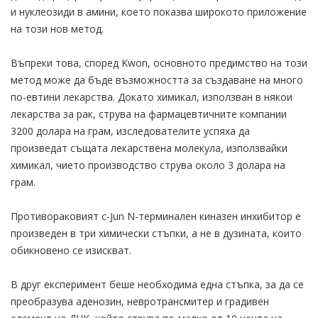
и нуклеозиди в амини, което показва широкото приложение
на този нов метод.
Въпреки това, според Kwon, основното предимство на този
метод може да бъде възможността за създаване на много
по-евтини лекарства. Докато химикал, използван в някои
лекарства за рак, струва на фармацевтичните компании
3200 долара на грам, изследователите успяха да
произведат същата лекарствена молекула, използвайки
химикал, чието производство струва около 3 долара на
грам.
Противораковият c-Jun N-терминален киназен инхибитор е
произведен в три химически стъпки, а не в дузината, които
обикновено се изискват.
В друг експеримент беше необходима една стъпка, за да се
преобразува аденозин, невротрансмитер и градивен