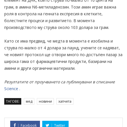
елемент на ДНК, който струва по-малко от 10 цента на
грам, в амина N6-метиладенозин. Този амин играе важна
роля в контрола на генната експресия в клетките,
болестните процеси и развитието. В момента
производството му струва около 103 долара за грам.
Като се има предвид, че медта в момента е изобилна и
струва по-малко от 4 долара за паунд, учените се надяват,
че новият протокол ще отвори много по-достъпен пазар за
широка гама от фармацевтични продукти, базирани на
амини и други органични материали.
Резултатите от проучването са публикувани в списание
Science .
ТАГОВЕ:
мед
новини
хапчета
Facebook
Twitter