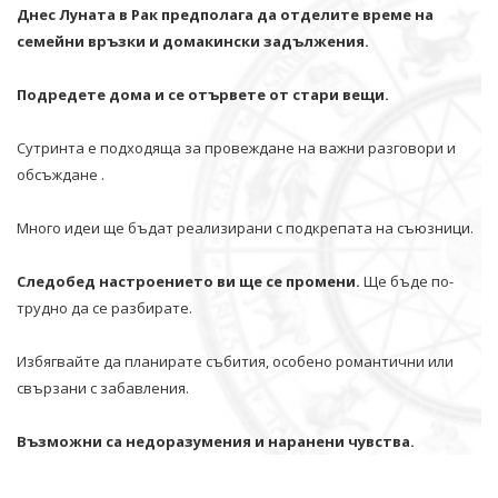
Днес Луната в Рак предполага да отделите време на
семейни връзки и домакински задължения.
Подредете дома и се отървете от стари вещи.
Сутринта е подходяща за провеждане на важни разговори и
обсъждане .
Много идеи ще бъдат реализирани с подкрепата на съюзници.
Следобед настроението ви ще се промени.
Ще бъде по-
трудно да се разбирате.
Избягвайте да планирате събития, особено романтични или
свързани с забавления.
Възможни са недоразумения и наранени чувства.