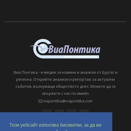
Виа Понтика - е-медия за новини и анализи от Бургас и
региона. Открийте анализи и репортаж за актуални
събития, вълнуващи обществото днес. Можете да се
свържете с нас по имейл.
viapontika@viapontika.com
Този уебсайт използва бисквитки, за да ви