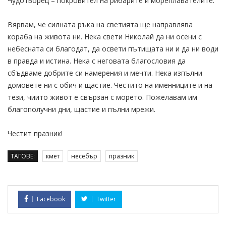
Чудотворец – покровител на рибарите и мореплавателите.
Вярвам, че силната ръка на светията ще направлява
кораба на живота ни. Нека свети Николай да ни осени с
небесната си благодат, да освети пътищата ни и да ни води
в правда и истина. Нека с неговата благословия да
сбъдваме добрите си намерения и мечти. Нека изпълни
домовете ни с обич и щастие. Честито на именниците и на
тези, чиито живот е свързан с морето. Пожелавам им
благополучни дни, щастие и пълни мрежи.
Честит празник!
ТАГОВЕ:
кмет
несебър
празник
Facebook
Twitter