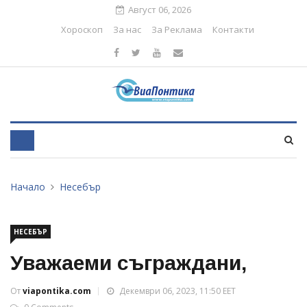
Август 06, 2026
Хороскоп
За нас
За Реклама
Контакти
Начало
Несебър
НЕСЕБЪР
Уважаеми съграждани,
От
viapontika.com
Декември 06, 2023, 11:50 EET