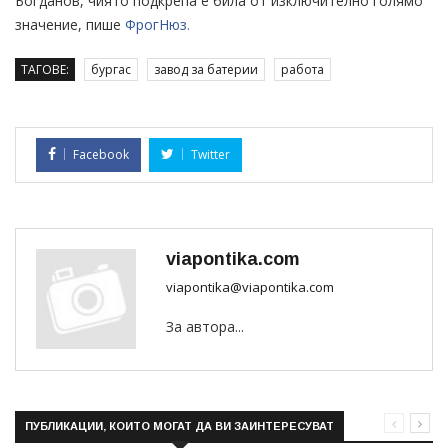
Богданов, чиято подкрепа е била от изключително голямо
значение, пише
ФрогНюз.
ТАГОВЕ:
бургас
завод за батерии
работа
Facebook
Twitter
viapontika.com
viapontika@viapontika.com
За автора...
ПУБЛИКАЦИИ, КОИТО МОГАТ ДА ВИ ЗАИНТЕРЕСУВАТ