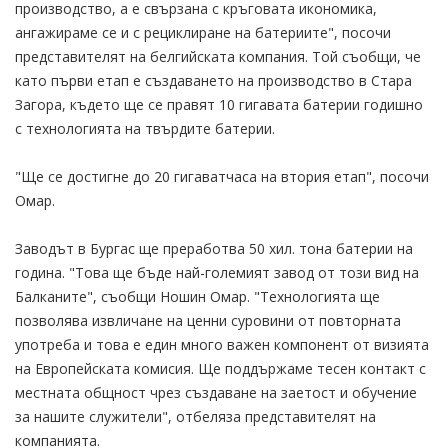
производство, а е свързана с кръговата икономика,
ангажираме се и с рециклиране на батериите", посочи
представителят на белгийската компания. Той съобщи, че
като първи етап е създаването на производство в Стара
Загора, където ще се правят 10 гигавата батерии годишно
с технологията на твърдите батерии.
"Ще се достигне до 20 гигаватчаса на втория етап", посочи
Омар.
Заводът в Бургас ще преработва 50 хил. тона батерии на
година. "Това ще бъде най-големият завод от този вид на
Балканите", съобщи Ношин Омар. "Технологията ще
позволява извличане на ценни суровини от повторната
употреба и това е един много важен компонент от визията
на Европейската комисия. Ще поддържаме тесен контакт с
местната общност чрез създаване на заетост и обучение
за нашите служители", отбеляза представителят на
компанията.