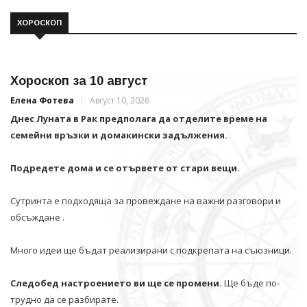
ХОРОСКОП
Хороскоп за 10 август
Елена Фотева
Август 10, 2026
Днес Луната в Рак предполага да отделите време на
семейни връзки и домакински задължения.
Подредете дома и се отървете от стари вещи.
Сутринта е подходяща за провеждане на важни разговори и
обсъждане .
Много идеи ще бъдат реализирани с подкрепата на съюзници.
Следобед настроението ви ще се промени.
Ще бъде по-
трудно да се разбирате.