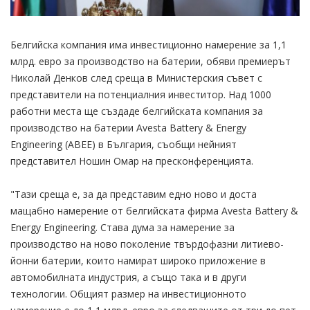
Белгийска компания има инвестиционно намерение за 1,1
млрд. евро за производство на батерии, обяви премиерът
Николай Денков след среща в Министерския съвет с
представители на потенциалния инвеститор. Над 1000
работни места ще създаде белгийската компания за
производство на батерии Avesta Battery & Energy
Engineering (ABEE) в България, съобщи нейният
представител Ношин Омар на пресконференцията.
"Тази среща е, за да представим едно ново и доста
мащабно намерение от белгийската фирма Avesta Battery &
Energy Engineering. Става дума за намерение за
производство на ново поколение твърдофазни литиево-
йонни батерии, които намират широко приложение в
автомобилната индустрия, а също така и в други
технологии. Общият размер на инвестиционното