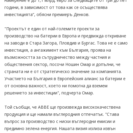
намерение е до 1,1 млрд. евро за следващите от три до пет
години, в зависимост от това как се осъществява
инвестицията“, обясни премиеръ Денков.
"Проектът е един от най-големите проекти за
производство на батерии в Европа и предвижда откриване
на заводи в Стара Загора, Пловдив и Бургас. Това не е само
инвестиция, а ангажимент към България, проява на
възможността за сътрудничество между частния и
обществения сектор, посочи Ношин Омар и допълни, че
страната ни е от стратегическо значение за компанията.
Участието на България в Европейския алианс за батерии е
от основна важност, което ни помогна да вземем
решението за инвестиции", подчерта Омар.
Той съобщи, че ABBE ще произвежда висококачествена
продукция и ще намали въглеродния отпечатък. "Става
въпрос за производство с ниски въглеродни емисии и
предимно зелена енергия. Нашата визия излиза извън