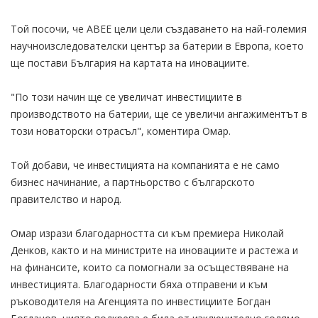
Той посочи, че АBEE цели цели създаването на най-големия
научноизследователски център за батерии в Европа, което
ще постави България на картата на иновациите.
"По този начин ще се увеличат инвестициите в
производството на батерии, ще се увеличи ангажиментът в
този новаторски отрасъл", коментира Омар.
Той добави, че инвестицията на компанията е не само
бизнес начинание, а партньорство с българското
правителство и народ.
Омар изрази благодарността си към премиера Николай
Денков, както и на министрите на иновациите и растежа и
на финансите, които са помогнали за осъществяване на
инвестицията. Благодарности бяха отправени и към
ръководителя на Агенцията по инвестициите Богдан