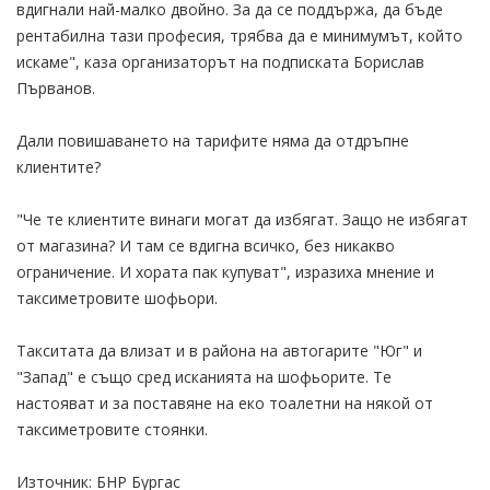
вдигнали най-малко двойно. За да се поддържа, да бъде
рентабилна тази професия, трябва да е минимумът, който
искаме", каза организаторът на подписката Борислав
Първанов.
Дали повишаването на тарифите няма да отдръпне
клиентите?
"Че те клиентите винаги могат да избягат. Защо не избягат
от магазина? И там се вдигна всичко, без никакво
ограничение. И хората пак купуват", изразиха мнение и
таксиметровите шофьори.
Такситата да влизат и в района на автогарите "Юг" и
"Запад" е също сред исканията на шофьорите. Те
настояват и за поставяне на еко тоалетни на някой от
таксиметровите стоянки.
Източник: БНР Бургас