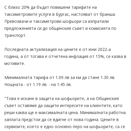
С близо 20% да бъдат повишени тарифите на
таксиметровите услуги в Бургас, настояват от бранша.
Превозвачи и таксиметрови шофьори са изпратили
предложенията си до общинския съвет и комисията по
транспорт.
Последната актуализация на цените е от юни 2022-а
година, а от тогава е отчетена инфлация от 15%, се казва в
мотивите.
Минималната тарифа от 1.09 лв за км да стане 1.30 лв.
Нощната - от 1.19 лв. - на 1.45 лв.
"Това е искане в защита на шофьорите, а на Общинския
съвет оставяме да защити интересите на клиентите, като
реши каква ще е максималната цена. Минималната работна
заплата предстои да се вдигне от нова година. Цените в
сервизите, което е едно основно перо на шофьорите, са се