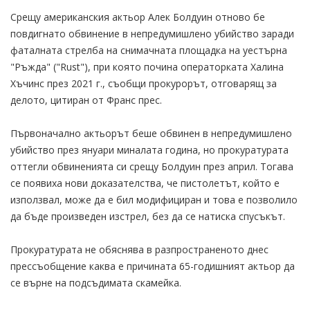
Срещу американския актьор Алек Болдуин отново бе
повдигнато обвинение в непредумишлено убийство заради
фаталната стрелба на снимачната площадка на уестърна
"Ръжда" ("Rust"), при която почина операторката Халина
Хъчинс през 2021 г., съобщи прокурорът, отговарящ за
делото, цитиран от Франс прес.
Първоначално актьорът беше обвинен в непредумишлено
убийство през януари миналата година, но прокуратурата
оттегли обвиненията си срещу Болдуин през април. Тогава
се появиха нови доказателства, че пистолетът, който е
използвал, може да е бил модифициран и това е позволило
да бъде произведен изстрел, без да се натиска спусъкът.
Прокуратурата не обяснява в разпространеното днес
прессъобщение каква е причината 65-годишният актьор да
се върне на подсъдимата скамейка.