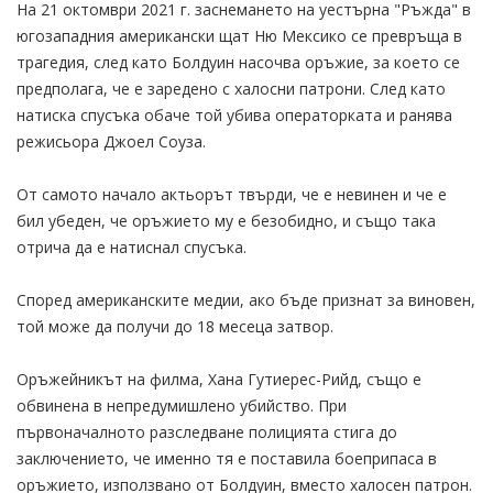
На 21 октомври 2021 г. заснемането на уестърна "Ръжда" в
югозападния американски щат Ню Мексико се превръща в
трагедия, след като Болдуин насочва оръжие, за което се
предполага, че е заредено с халосни патрони. След като
натиска спусъка обаче той убива операторката и ранява
режисьора Джоел Соуза.
От самото начало актьорът твърди, че е невинен и че е
бил убеден, че оръжието му е безобидно, и също така
отрича да е натиснал спусъка.
Според американските медии, ако бъде признат за виновен,
той може да получи до 18 месеца затвор.
Оръжейникът на филма, Хана Гутиерес-Рийд, също е
обвинена в непредумишлено убийство. При
първоначалното разследване полицията стига до
заключението, че именно тя е поставила боеприпаса в
оръжието, използвано от Болдуин, вместо халосен патрон.