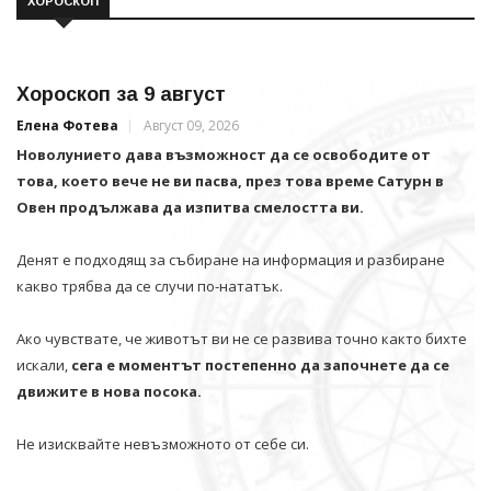
ХОРОСКОП
Хороскоп за 9 август
Елена Фотева
Август 09, 2026
Новолунието дава възможност да се освободите от
това, което вече не ви пасва, през това време Сатурн в
Овен продължава да изпитва смелостта ви.
Денят е подходящ за събиране на информация и разбиране
какво трябва да се случи по-нататък.
Ако чувствате, че животът ви не се развива точно както бихте
искали,
сега е моментът постепенно да започнете да се
движите в нова посока.
Не изисквайте невъзможното от себе си.