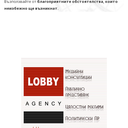
Възползвайте от
благоприятните обстоятелства, които
неизбежно ще възникнат.