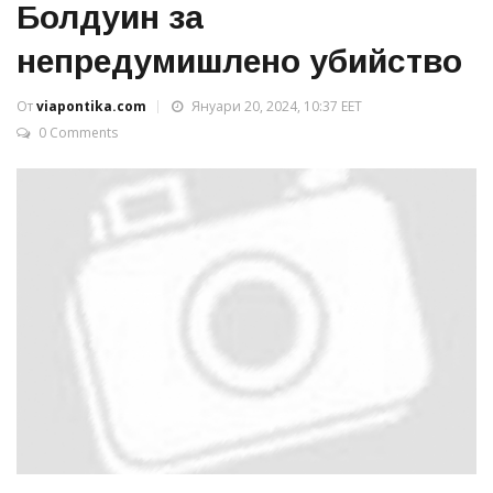
Болдуин за
непредумишлено убийство
От
viapontika.com
Януари 20, 2024, 10:37 EET
0 Comments