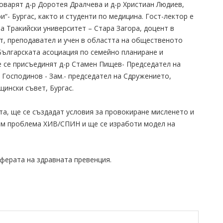
оварят д-р Доротея Дралчева и д-р Христиан Людиев,
“- Бургас, както и студенти по медицина. Гост-лектор е
а Тракийски университет – Стара Загора, доцент в
т, преподавател и учен в областта на общественото
Българската асоциация по семейно планиране и
е се присъединят д-р Стамен Пищев- Председател на
 Господинов - Зам.- председател на Сдружението,
ински съвет, Бургас.
та, ще се създадат условия за провокиране мисленето и
м проблема ХИВ/СПИН и ще се изработи модел на
ферата на здравната превенция.