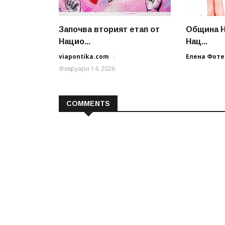
Започва вторият етап от
Община Н
Нацио...
Нац...
viapontika.com
Елена Фоте
Февруари 14, 2026
COMMENTS