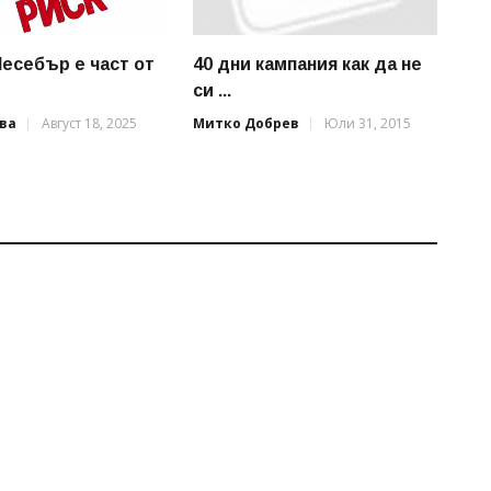
есебър е част от
40 дни кампания как да не
си ...
ва
Август 18, 2025
Митко Добрев
Юли 31, 2015