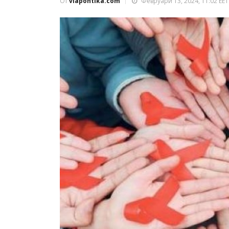
От
viapontika.com
Февруари 13, 2024, 11:02 EET