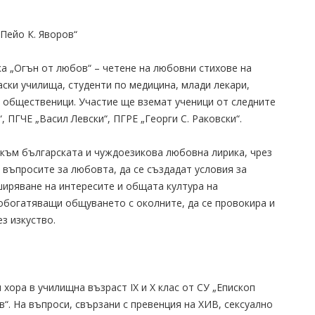
„Пейо К. Яворов“
а „Огън от любов“ – четене на любовни стихове на
аски училища, студенти по медицина, млади лекари,
 и общественици. Участие ще вземат ученици от следните
, ПГЧЕ „Васил Левски“, ПГРЕ „Георги С. Раковски“.
 към българската и чуждоезикова любовна лирика, чрез
 въпросите за любовта, да се създадат условия за
ширяване на интересите и общата култура на
, обогатяващи общуването с околните, да се провокира и
з изкуство.
и хора в училищна възраст IX и X клас от СУ „Епископ
“. На въпроси, свързани с превенция на ХИВ, сексуално