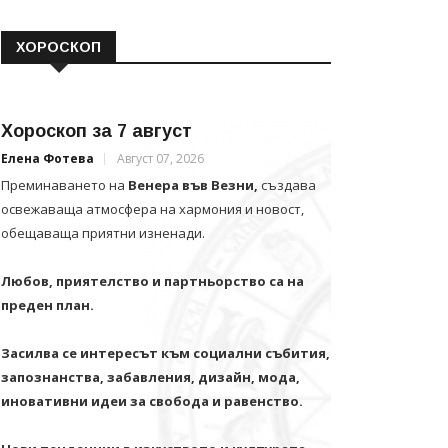
ХОРОСКОП
Хороскоп за 7 август
Елена Фотева
Август 07, 2026
Преминаването на
Венера във Везни,
създава
освежаваща атмосфера на хармония и новост,
обещаваща приятни изненади.
Любов, приятелство и партньорство са на
преден план.
Засилва се интересът към социални събития,
запознанства, забавления, дизайн, мода,
иновативни идеи за свобода и равенство.