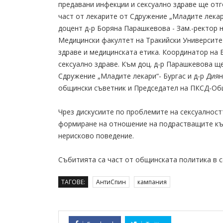
предавани инфекции и сексуално здраве ще отг
част от лекарите от Сдружение „Младите лекари
доцент д-р Боряна Парашкевова - Зам.-ректор н
Медицински факултет на Тракийски Университе
здраве и медицинската етика. Координатор на 
сексуално здраве. Към доц. д-р Парашкевова щ
Сдружение „Младите лекари“- Бургас и д-р Диян
общински съветник и Председател на ПКСД-Общ
Чрез дискусиите по проблемите на сексуалност
формиране на отношение на подрастващите къ
нерисково поведение.
Събитията са част от общинската политика в с
ТАГОВЕ:
АнтиСпин
кампания