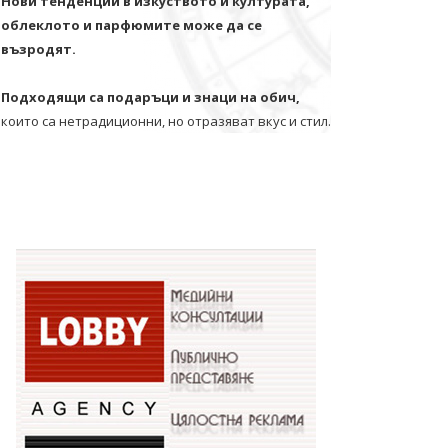
Нови тенденции в изкуството и културата,
облеклото и парфюмите може да се
възродят.
Подходящи са подаръци и знаци на обич,
които са нетрадиционни, но отразяват вкус и стил.