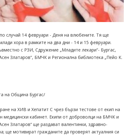
 случай 14 февруари - Деня на влюбените. Тя ще
ади хора в рамките на два дни - 14 и 15 февруари.
вместно с РЗИ, Сдружение „Младите лекари“- Бургас,
Асен Златаров“, БМЧК и Регионална библиотека „Пейо К.
ата на Община Бургас/
ане на ХИВ и Хепатит С чрез бързи тестове от екип на
н медицински кабинет. Екипи от доброволци на БМЧК и
Асен Златаров“ ще раздават валентинки, здравно-
а; ще мотивират гражданите да проверят актуалния си