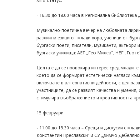
ХИВ статус.
- 16.30 до 18.00 часа в Регионална библиотека 
Музикално-поетична вечер на любовната лирик
различни езици от млади хора, ученици от бург
бургаски поети, писатели, музиканти, актьори
бургаски училища: АЕГ „Гео Милев“, НЕГ „Гьоте“
Целта е да се провокира интерес сред младите
което да се формират естетически нагласи към
включване в алтернативни дейности, с цел раз
участниците, да се развият качества и умения
стимулира въображението и креативността чре
15 февруари
- 11.00 до 15.30 часа – Срещи и дискусии с млад
Константин Преславски“ и СУ „Димчо Дебелянов