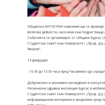
Общинска АНТИСПИН кампания ще се проведе по
включва дейности, насочени към подрастващи мл
Събитията се организират от Община Бургас съ
Студентски съвет към Университет „Проф. Д-р 
Яворов“.
14 февруари
- 10.30 до 13.30 часа пред Часовника /до сград
Доброволно и анонимно изследване и консултир
Регионална здравна инспекция-Бургас в мобиле
Студентски съвет към Университет „Проф. Д-р 
информационни материали и предпазни средств