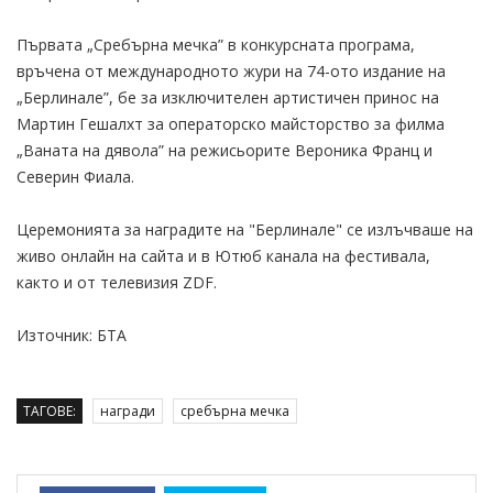
Първата „Сребърна мечка” в конкурсната програма,
връчена от международното жури на 74-ото издание на
„Берлинале”, бе за изключителен артистичен принос на
Мартин Гешалхт за операторско майсторство за филма
„Ваната на дявола” на режисьорите Вероника Франц и
Северин Фиала.
Церемонията за наградите на "Берлинале" се излъчваше на
живо онлайн на сайта и в Ютюб канала на фестивала,
както и от телевизия ZDF.
Източник: БТА
ТАГОВЕ:
награди
сребърна мечка