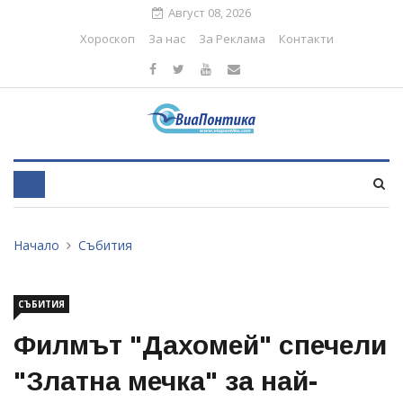
Август 08, 2026
Хороскоп
За нас
За Реклама
Контакти
Начало
Събития
СЪБИТИЯ
Филмът "Дахомей" спечели
"Златна мечка" за най-