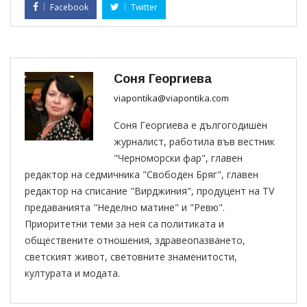
Facebook
Twitter
Соня Георгиева
viapontika@viapontika.com
Соня Георгиева е дългогодишен
журналист, работила във вестник
"Черноморски фар", главен
редактор на седмичника "Свободен Бряг", главен
редактор на списание "Вирджиния", продуцент на TV
предаванията "Неделно матине" и "Ревю".
Приоритетни теми за нея са политиката и
обществените отношения, здравеопазването,
светският живот, световните знаменитости,
културата и модата.