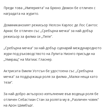
Преди това „Империята” на Брюно Дюмон бе отличен с
наградата на журито.
Доминиканският режисьор Нелсон Карлос де Лос Сантос
Ариас бе отличен със „Сребърна мечка” за най-добър
режисьор за филма си „Пепе”.
„Сребърна мечка” за най-добър сценарий международното
жури под ръководството на Лупита Нионго присъди на
„Умиращ” на Матиас Гласнер.
Актрисата Емили Уотсън бе удостоена със „Сребърна
мечка” за поддържаща роля за филма „Малки неща като
тези”.
За най-добро актьорско изпълнение във водеща роля бе
отличен Себастиан Стан за ролята му в „Различен човек”
на Арон Шимбърг.