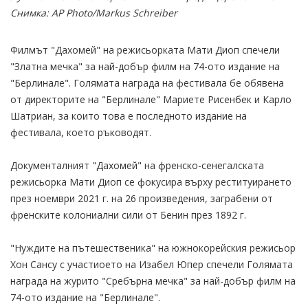
Снимка: AP Photo/Markus Schreiber
Филмът "Дахомей" на режисьорката Мати Диоп спечели
"Златна мечка" за най-добър филм на 74-ото издание на
"Берлинале". Голямата награда на фестивала бе обявена
от директорите на "Берлинале" Мариете Рисенбек и Карло
Шатриан, за които това е последното издание на
фестивала, което ръководят.
Документалният "Дахомей" на френско-сенегалската
режисьорка Мати Диоп се фокусира върху реституирането
през ноември 2021 г. на 26 произведения, заграбени от
френските колониални сили от Бенин през 1892 г.
"Нуждите на пътешественика" на южнокорейския режисьор
Хон Сансу с участиоето на Изабел Юпер спечели Голямата
награда на журито "Сребърна мечка" за най-добър филм на
74-ото издание на "Берлинале".