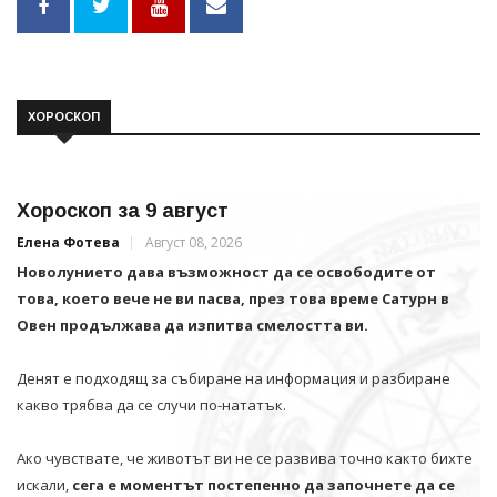
ХОРОСКОП
Хороскоп за 9 август
Елена Фотева
Август 08, 2026
Новолунието дава възможност да се освободите от
това, което вече не ви пасва, през това време Сатурн в
Овен продължава да изпитва смелостта ви.
Денят е подходящ за събиране на информация и разбиране
какво трябва да се случи по-нататък.
Ако чувствате, че животът ви не се развива точно както бихте
искали,
сега е моментът постепенно да започнете да се