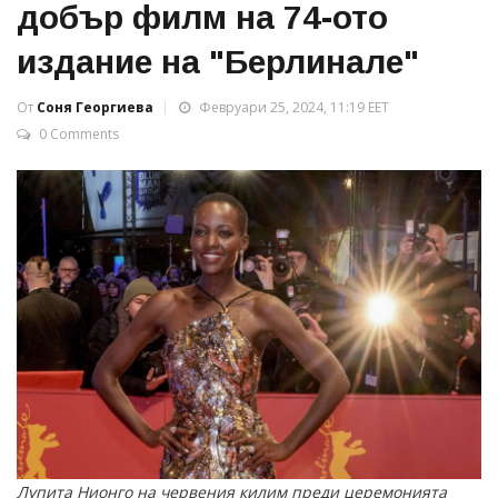
добър филм на 74-ото
издание на "Берлинале"
От
Соня Георгиева
Февруари 25, 2024, 11:19 EET
0 Comments
Лупита Нионго на червения килим преди церемонията