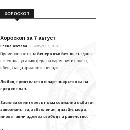
ХОРОСКОП
Хороскоп за 7 август
Елена Фотева
Август 07, 2026
Преминаването на
Венера във Везни,
създава
освежаваща атмосфера на хармония и новост,
обещаваща приятни изненади.
Любов, приятелство и партньорство са на
преден план.
Засилва се интересът към социални събития,
запознанства, забавления, дизайн, мода,
иновативни идеи за свобода и равенство.