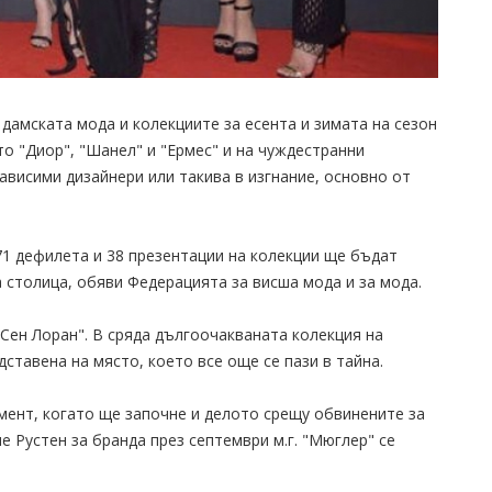
дамската мода и колекциите за есента и зимата на сезон
о "Диор", "Шанел" и "Ермес" и на чуждестранни
ависими дизайнери или такива в изгнание, основно от
71 дефилета и 38 презентации на колекции ще бъдат
 столица, обяви Федерацията за висша мода и за мода.
"Сен Лоран". В сряда дългоочакваната колекция на
ставена на място, което все още се пази в тайна.
мент, когато ще започне и делото срещу обвинените за
 Рустен за бранда през септември м.г. "Мюглер" се