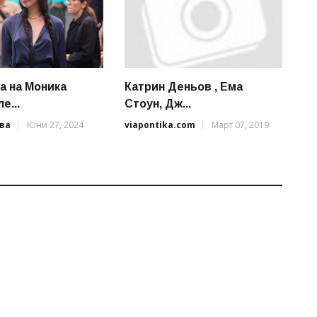
 на Моника
Катрин Деньов , Ема
е...
Стоун, Дж...
ва
Юни 27, 2024
viapontika.com
Март 07, 2019