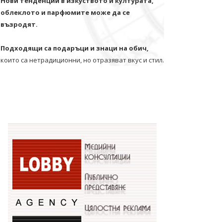
Нови тенденции в изкуството и културата,
облеклото и парфюмите може да се
възродят.
Подходящи са подаръци и знаци на обич,
които са нетрадиционни, но отразяват вкус и стил.