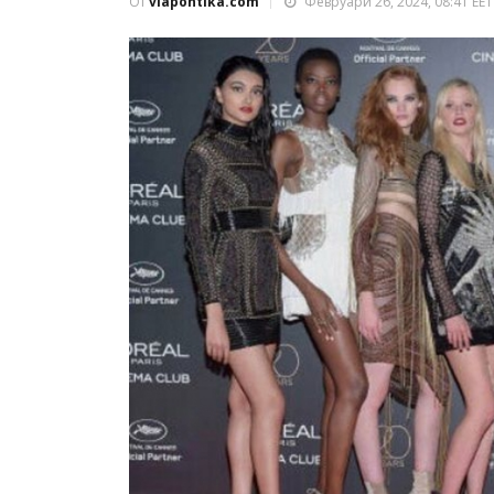
От
viapontika.com
Февруари 26, 2024, 08:41 EET