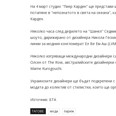
На 4 март студио "Пиер Карден" ще представи 
потапяне в "непознатото в света на океана", 
Карден.
Няколко часа след дефилето на "Шанел" Седми
шоуто, дирижирано от дизайнера Никола Геские
линии за модния конгломерат Ел Ве Ем Аш (LVM
Няколко изгряващи международни дизайнери са
Олсен от The Row, австралийските дизайнерки 
Mame Kurogouchi.
Украинските дизайнери ще бъдат подкрепени с 
модата до колектив от стилистки, които ще ор
Източник: БТА
ТАГОВЕ:
мода
париж