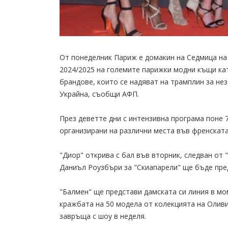
От понеделник Париж е домакин на Седмица на 
2024/2025 на големите парижки модни къщи кат
брандове, които се надяват на трамплин за нез
Украйна, съобщи АФП.
През деветте дни с интензивна програма поне 
организирани на различни места във френската
"Диор" открива с бал във вторник, следван от 
Даниъл Роузбъри за "Скиапарели" ще бъде пред
"Балмен" ще представи дамската си линия в мо
кражбата на 50 модела от колекцията на Оливие
завръща с шоу в неделя.