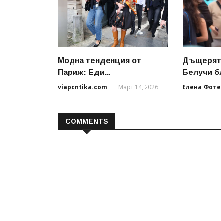
Модна тенденция от
Дъщерята
Париж: Еди...
Белучи бл
viapontika.com
Март 14, 2026
Елена Фоте
COMMENTS