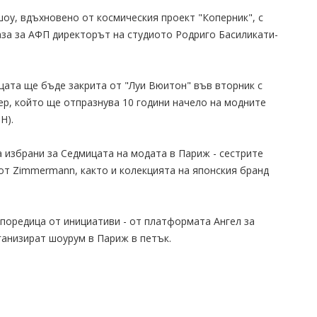
шоу, вдъхновено от космическия проект "Коперник", с
каза за АФП директорът на студиото Родриго Басиликати-
цата ще бъде закрита от "Луи Вюитон" във вторник с
р, който ще отпразнува 10 години начело на модните
H).
 избрани за Седмицата на модата в Париж - сестрите
от Zimmermann, както и колекцията на японския бранд
поредица от инициативи - от платформата Ангел за
ганизират шоурум в Париж в петък.