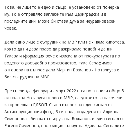
Това, че лицето е едно и също, е установено от почерка
му. То е отправяло заплахите към Цариградска и в
последните дни. Може би става дума за неуравновесен
човек.
Дали едно лице е сътрудник на МВР или не - няма хипотеза,
която да ни дава право да разкриваме подобни данни.
Такава информация вече е изискана от прокуратурата по
воденото досъдебно производство, така Серафимов
отговори на въпрос дали Мартин Божанов - Нотариуса е
бил сътрудник на МВР.
През периода февруари - март 2022 г. са постъпили общо 5
сигнала за Нотаруса първо в МВР, след което са насочени
за проверка в ГДБОП. Става въпрос за един сигнал от
Антикорупционния фонд, 3 сигнала, подадени от Адриана
Симеонова - бившата съпруга на Божанов, и един сигнал от
Евгени Симеонов, настоящия съпруг на Адриана. Сигналите