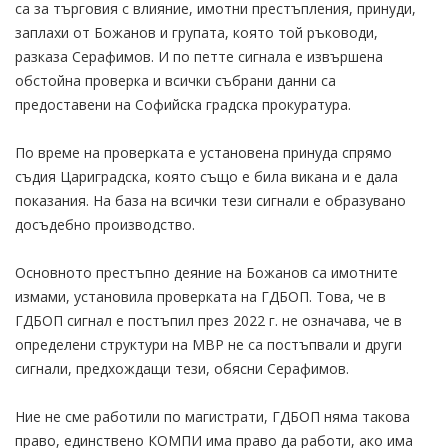
са за търговия с влияние, имотни престъпления, принуди,
заплахи от Божанов и групата, която той ръководи,
разказа Серафимов. И по петте сигнала е извършена
обстойна проверка и всички събрани данни са
предоставени на Софийска градска прокуратура.
По време на проверката е установена принуда спрямо
съдия Цариградска, която също е била викана и е дала
показания. На база на всички тези сигнали е образувано
досъдебно производство.
Основното престъпно деяние на Божанов са имотните
измами, установила проверката на ГДБОП. Това, че в
ГДБОП сигнал е постъпил през 2022 г. не означава, че в
определени структури на МВР не са постъпвали и други
сигнали, предхождащи тези, обясни Серафимов.
Ние не сме работили по магистрати, ГДБОП няма такова
право, единствено КОМПИ има право да работи, ако има