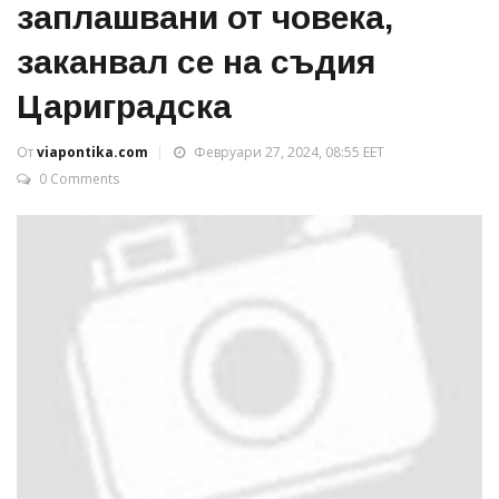
заплашвани от човека,
заканвал се на съдия
Цариградска
От
viapontika.com
Февруари 27, 2024, 08:55 EET
0 Comments