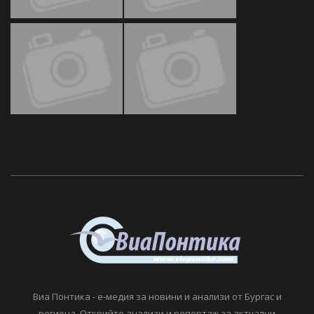
Виа Понтика - е-медия за новини и анализи от Бургас и
региона. Открийте анализи и репортаж за актуални