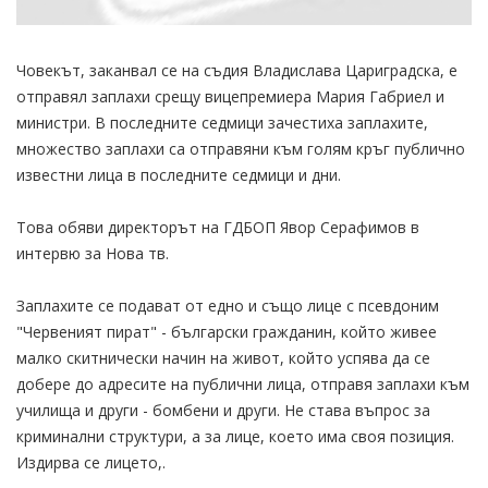
Човекът, заканвал се на съдия Владислава Цариградска, е
отправял заплахи срещу вицепремиера Мария Габриел и
министри. В последните седмици зачестиха заплахите,
множество заплахи са отправяни към голям кръг публично
известни лица в последните седмици и дни.
Това обяви директорът на ГДБОП Явор Серафимов в
интервю за Нова тв.
Заплахите се подават от едно и също лице с псевдоним
"Червеният пират" - български гражданин, който живее
малко скитнически начин на живот, който успява да се
добере до адресите на публични лица, отправя заплахи към
училища и други - бомбени и други. Не става въпрос за
криминални структури, а за лице, което има своя позиция.
Издирва се лицето,.