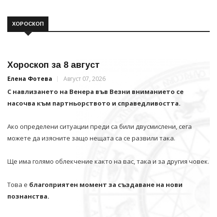
ХОРОСКОП
Хороскоп за 8 август
Елена Фотева
Август 07, 2026
С навлизането на Венера във Везни вниманието се
насочва към партньорството и справедливостта.
Ако определени ситуации преди са били двусмислени, сега
можете да изясните защо нещата са се развили така.
Ще има голямо облекчение както на вас, така и за другия човек.
Това е
благоприятен момент за създаване на нови
познанства.