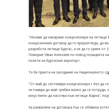
"Искаме да накараме концесионера на летище Б
концесионния договор да го преразгледа, да вк
разработи летище Бургас, а не да го срине от 3
Поморие Иван Алексиев по повод позицията н
полети на бургаския аеропорт.
Тя бе приета на заседание на Националното с
"От май до септември концесионерът без да се
октомври до май трябва малко да се потруди, з
изкуствено да насочва към летище Варна“, под
За разваляне на договора пък се обявиха хоте