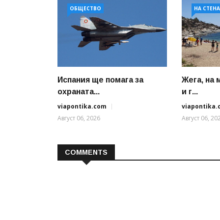
ОБЩЕСТВО
НА СТЕН
Испания ще помага за
Жега, на
охраната...
и г...
viapontika.com
viapontika
Август 06, 2026
Август 06, 20
COMMENTS