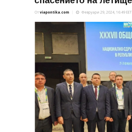
спасението на летище
От
viapontika.com
Февруари 29, 2024, 16:49 EET