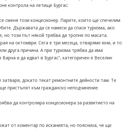
рне контрола на летище Бургас:
 се сменя този концесионер. Парите, които ще спечелим
бите. Държавата да се намеси да спаси туризма, ако
 но този път някой трябва да тропне по масата.
рая на октомври. Сега е три месеца, отваряме юни, и то
или друга причина. А при туризма трябва да има
 Варна и да идват в Бургас“, категоричен е Веселин
е затваря, докато текат ремонтните дейности там. Те
, ще пристъпят към гражданско неподчинение.
рябва да контролира концесионера за развитието на
жат от коментар по исканията, но поясниха, че ще