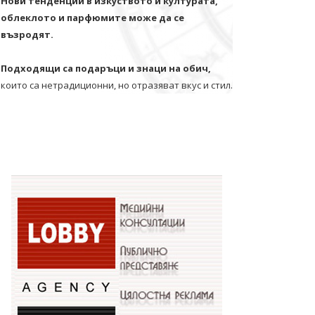
Нови тенденции в изкуството и културата,
облеклото и парфюмите може да се
възродят.
Подходящи са подаръци и знаци на обич,
които са нетрадиционни, но отразяват вкус и стил.