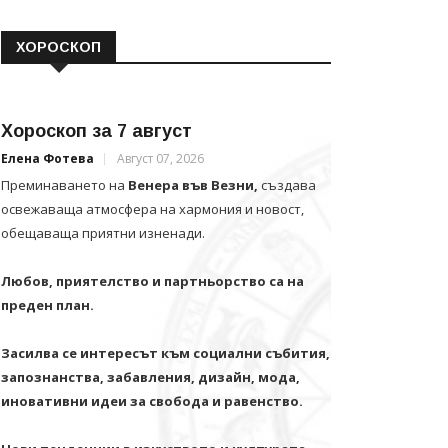
ХОРОСКОП
Хороскоп за 7 август
Елена Фотева
Август 07, 2026
Преминаването на
Венера във Везни,
създава
освежаваща атмосфера на хармония и новост,
обещаваща приятни изненади.
Любов, приятелство и партньорство са на
преден план.
Засилва се интересът към социални събития,
запознанства, забавления, дизайн, мода,
иновативни идеи за свобода и равенство.