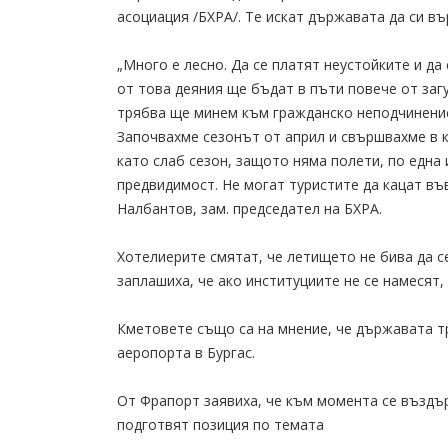
асоциация /БХРА/. Те искат държавата да си въ
„Много е лесно. Да се платят неустойките и да
от това деяния ще бъдат в пъти повече от загу
трябва ще минем към гражданско неподчинение,
Започвахме сезонът от април и свършвахме в к
като слаб сезон, защото няма полети, по една 
предвидимост. Не могат туристите да кацат във
Налбантов, зам. председател на БХРА.
Хотелиерите смятат, че летището не бива да с
заплашиха, че ако институциите не се намесят
Кметовете също са на мнение, че държавата т
аеропорта в Бургас.
От Фрапорт заявиха, че към момента се въздър
подготвят позиция по темата