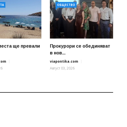
АТА
ОБЩЕСТВО
 места ще превали
Прокурори се обединяват
в нов...
.com
viapontika.com
26
Август 03, 2026