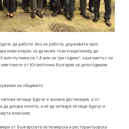
ургас да работи. Ако не работи, държавата чрез
ара нови клаузи, за да може този концесионер да
,6 млн пътника на 1,8 млн за три години", каза кметът на
а кметовете от Югоизточна България за целогодишни
дружение на общините.
 напъва летище Бургас е желана дестинация, а от
а да докара полети, а не да затваря летище Бургас и
черта Алексиев.
лиери от Българската хотелиерска и ресторантьорска