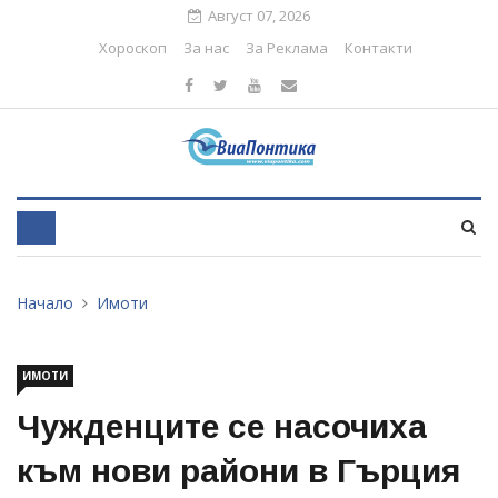
Август 07, 2026
Хороскоп
За нас
За Реклама
Контакти
Начало
Имоти
ИМОТИ
Чужденците се насочиха
към нови райони в Гърция