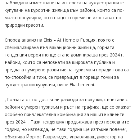
наблюдава изместване на интереса на чуждестранните
купувачи на курортни жилища към райони, които са по-
малко популярни, но в същото време не изостават по
природни красоти.
Според анализ на Elxis – At Home в Гърция, която е
специализирана във ваканционни жилища, горната
тенденция вероятно ще стане доминираща през 2024 г.
Райони, които са непознати за широката публика и
предлагат умерено развитие на туризма и поради това са
по-спокойни и тихи, се превръщат в горещи точки за
чуждестранни купувачи, пише Ekathimerini.
„Ползата от по-достъпни разходи за покупки, съчетани с
райони с умерен туризъм и ръст на трафика, ще се окажат
особено привлекателна комбинация за нашите клиенти
през 2024 г. Тази тенденция продължава през последните
години, но изглежда, че тази година ще изпъкне повече“,
обяснява Йоргос Гаврилидес, управляващ директор на