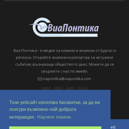
Виа Понтика - е-медия за новини и анализи от Бургас и
региона. Открийте анализи и репортаж за актуални
събития, вълнуващи обществото днес. Можете да се
свържете с нас по имейл.
viapontika@viapontika.com
Този уебсайт използва бисквитки, за да ви
осигури възможно най-добрата
интеракция.
Научете повече.
Copyright © 2018-2024 ViaPontika.com. All Rights Reserved.