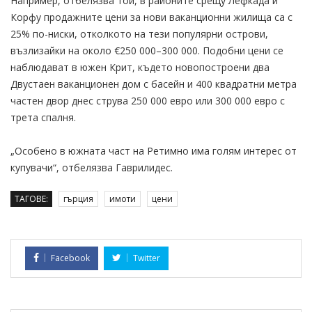
Например, отбелязва той, в районите срещу Лефкада и
Корфу продажните цени за нови ваканционни жилища са с
25% по-ниски, отколкото на тези популярни острови,
възлизайки на около €250 000–300 000. Подобни цени се
наблюдават в южен Крит, където новопостроени два
Двустаен ваканционен дом с басейн и 400 квадратни метра
частен двор днес струва 250 000 евро или 300 000 евро с
трета спалня.
„Особено в южната част на Ретимно има голям интерес от
купувачи“, отбелязва Гаврилидес.
ТАГОВЕ:
гърция
имоти
цени
Facebook
Twitter