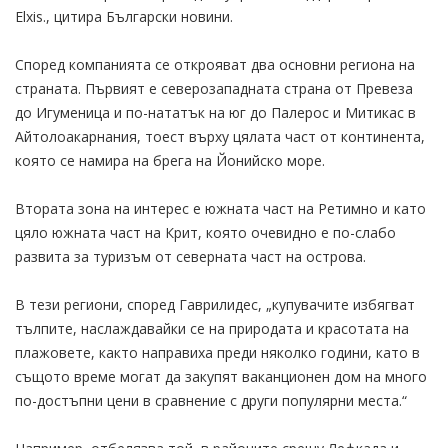
Elxis., цитира Български новини.
Според компанията се открояват два основни региона на
страната. Първият е северозападната страна от Превеза
до Игуменица и по-нататък на юг до Палерос и Митикас в
Айтолоакарнания, тоест върху цялата част от континента,
която се намира на брега на Йонийско море.
Втората зона на интерес е южната част на Ретимно и като
цяло южната част на Крит, която очевидно е по-слабо
развита за туризъм от северната част на острова.
В тези региони, според Гаврилидес, „купувачите избягват
тълпите, наслаждавайки се на природата и красотата на
плажовете, както направиха преди няколко години, като в
същото време могат да закупят ваканционен дом на много
по-достъпни цени в сравнение с други популярни места.“