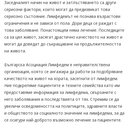
Заседналият начин на живот и затлъстяването са други
сериозни фактори, които могат да предизвикат това
сериозно състояние. Лимфедемът не познава възрастови
ограничения и не зависи от пола. Дори деца се раждат с
това заболяване. Понастоящем няма лечение. Последиците
са за цял живот, засягат драстично качеството на живот и
могат да доведат до съкращаване на продължителността
на живота.
Българска Асоциация Лимфедем е неправителствена
организация, която се ангажира да работи за подобряване
качеството на живот на хората, засегнати от лимфедем.
Ние подкрепяме пациентите и техните семейства като им
предоставяме информация за лимфедема, свързаните с
него заболявания и последствията от тях. Стремим се да
увеличи осведомеността на политиците, здравните власти
и обществото за социалното значение на лимфедема, за да
се осигури най-доброто възможно лечение за пациентите.