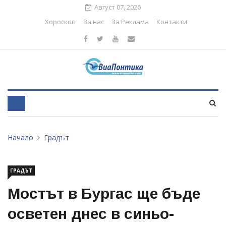
Август 07, 2026
Хороскоп
За нас
За Реклама
Контакти
Начало
Градът
ГРАДЪТ
Мостът в Бургас ще бъде
осветен днес в синьо-