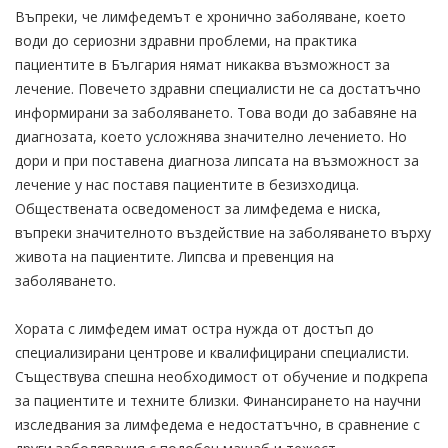
Въпреки, че лимфедемът е хронично заболяване, което
води до сериозни здравни проблеми, на практика
пациентите в България нямат никаква възможност за
лечение. Повечето здравни специалисти не са достатъчно
информирани за заболяването. Това води до забавяне на
диагнозата, което усложнява значително лечението. Но
дори и при поставена диагноза липсата на възможност за
лечение у нас поставя пациентите в безизходица.
Обществената осведоменост за лимфедема е ниска,
въпреки значителното въздействие на заболяването върху
живота на пациентите. Липсва и превенция на
заболяването.
Хората с лимфедем имат остра нужда от достъп до
специализирани центрове и квалифицирани специалисти.
Съществува спешна необходимост от обучение и подкрепа
за пациентите и техните близки. Финансирането на научни
изследвания за лимфедема е недостатъчно, в сравнение с