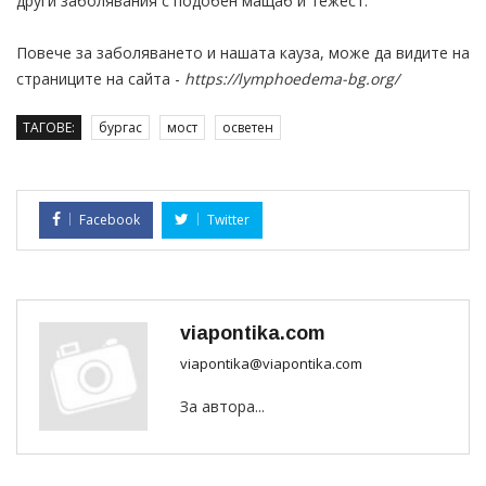
други заболявания с подобен мащаб и тежест.
Повече за заболяването и нашата кауза, може да видите на
страниците на сайта -
https://lymphoedema-bg.org/
ТАГОВЕ:
бургас
мост
осветен
Facebook
Twitter
viapontika.com
viapontika@viapontika.com
За автора...