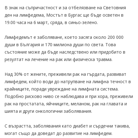
В знак на съпричастност и за отбелязване на Световния
ден на лимфедема, Мостът в Бургас ще бъде осветен в
19.00 часа на 6 март, сряда, в синьо-зелено.
Лимфедемът е заболяване, което засяга около 200 000
души в България и 170 милиона души по света. Това
състояние може да бъде наследствено или придобито в
резултат на лечение на рак или физическа травма.
Над 30% от жените, преживели рак на гърдата, развиват
лимфедем, който води до натрупване на лимфна течност в
крайниците, поради увреждане на лимфната система.
Подобно рисково ниво се наблюдава и при хора, преживели
рак на простатата, яйчниците, меланом, рак на главата и
шията и други онкологични заболявания.
С възрастта, заболявания като диабет и сърдечни такива,
могат също да доведат до развитие на лимфедем.