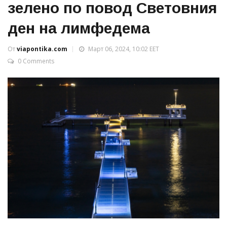
зелено по повод Световния
ден на лимфедема
От
viapontika.com
Март 06, 2024, 10:02 EET
0 Comments