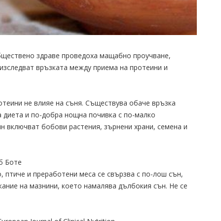
бществено здраве проведоха мащабно проучване,
 изследват връзката между приема на протеини и
ротеини не влияе на съня. Съществува обаче връзка
 диета и по-добра нощна почивка с по-малко
н включват бобови растения, зърнени храни, семена и
б Боте
, птиче и преработени меса се свързва с по-лош сън,
ание на мазнини, което намалява дълбокия сън. Не се