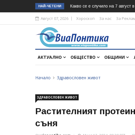
Какво се е случило на 7 август 
НАЙ-ЧЕТЕНИ
Август 07, 2026
Хороскоп
За нас
За Рекла
АКТУАЛНО
ОБЩЕСТВО
ОБЩИНИ
Начало
Здравословен живот
ЗДРАВОСЛОВЕН ЖИВОТ
Растителният протеин
съня