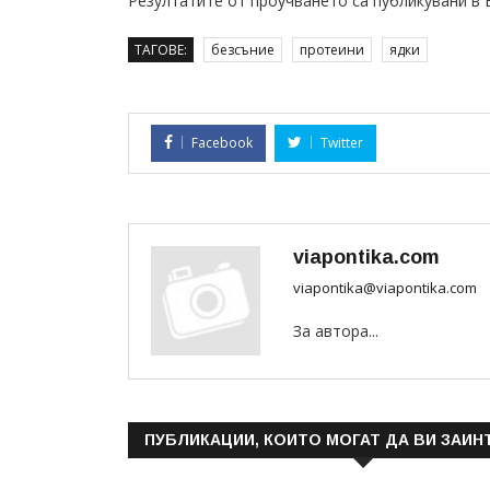
Резултатите от проучването са публикувани в Euro
ТАГОВЕ:
безсъние
протеини
ядки
Facebook
Twitter
viapontika.com
viapontika@viapontika.com
За автора...
ПУБЛИКАЦИИ, КОИТО МОГАТ ДА ВИ ЗАИН