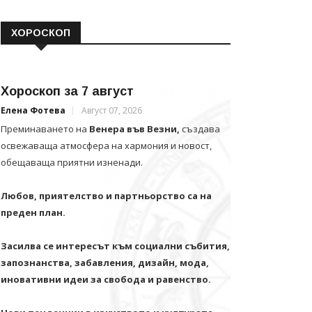
ХОРОСКОП
Хороскоп за 7 август
Елена Фотева
Август 07, 2026
Преминаването на
Венера във Везни,
създава
освежаваща атмосфера на хармония и новост,
обещаваща приятни изненади.
Любов, приятелство и партньорство са на
преден план.
Засилва се интересът към социални събития,
запознанства, забавления, дизайн, мода,
иновативни идеи за свобода и равенство.