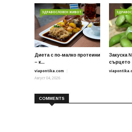
ЗДРАВОСЛОВЕН ЖИВОТ
ЗДРАВОС
Диета с по-малко протеини
Закуска 
– к...
сърцето
viapontika.com
viapontika
Август 04, 2026
COMMENTS