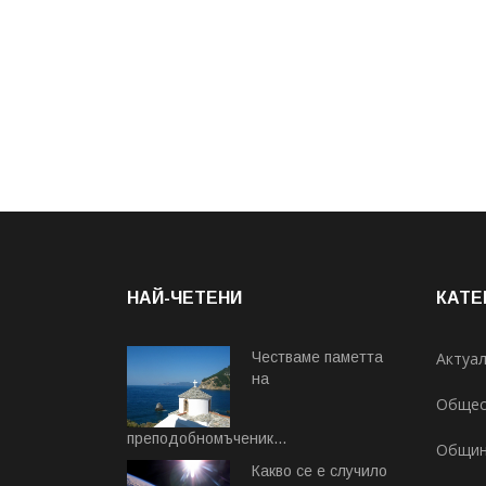
НАЙ-ЧЕТЕНИ
КАТЕ
Честваме паметта
Актуа
на
Общес
преподобномъченик...
Общи
Август 07, 2026
Какво се е случило