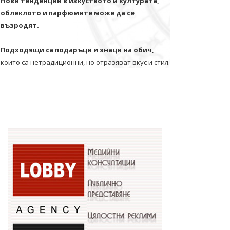
Нови тенденции в изкуството и културата,
облеклото и парфюмите може да се
възродят.
Подходящи са подаръци и знаци на обич,
които са нетрадиционни, но отразяват вкус и стил.