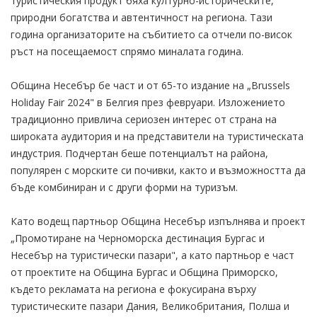
туристическия продукт бяха културно-историческите,
природни богатства и автентичност на региона. Тази
година организаторите на събитието са отчели по-висок
ръст на посещаемост спрямо миналата година.
Община Несебър бе част и от 65-то издание на „Brussels
Holiday Fair 2024" в Белгия през февруари. Изложението
традиционно привлича сериозен интерес от страна на
широката аудитория и на представители на туристическата
индустрия. Подчертан беше потенциалът на района,
популярен с морските си почивки, както и възможността да
бъде комбиниран и с други форми на туризъм.
Като водещ партньор Община Несебър изпълнява и проект
„Промотиране на Черноморска дестинация Бургас и
Несебър на туристически пазари", а като партньор е част
от проектите на Община Бургас и Община Приморско,
където рекламата на региона е фокусирана върху
туристическите пазари Дания, Великобритания, Полша и