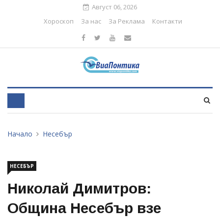
Август 06, 2026
Хороскоп
За нас
За Реклама
Контакти
Начало
Несебър
НЕСЕБЪР
Николай Димитров:
Община Несебър взе