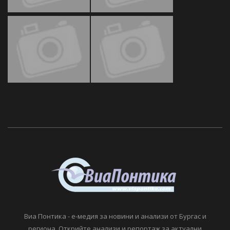
Виа Понтика - е-медия за новини и анализи от Бургас и
региона. Открийте анализи и репортаж за актуални