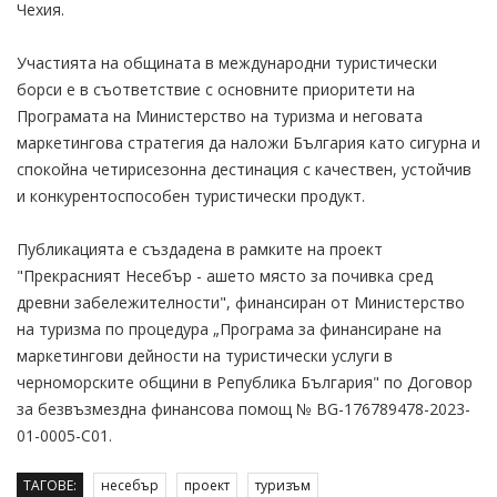
Чехия.
Участията на общината в международни туристически
борси е в съответствие с основните приоритети на
Програмата на Министерство на туризма и неговата
маркетингова стратегия да наложи България като сигурна и
спокойна четирисезонна дестинация с качествен, устойчив
и конкурентоспособен туристически продукт.
Публикацията е създадена в рамките на проект
"Прекрасният Несебър - ашето място за почивка сред
древни забележителности", финансиран от Министерство
на туризма по процедура „Програма за финансиране на
маркетингови дейности на туристически услуги в
черноморските общини в Република България" по Договор
за безвъзмездна финансова помощ № BG-176789478-2023-
01-0005-C01.
ТАГОВЕ:
несебър
проект
туризъм