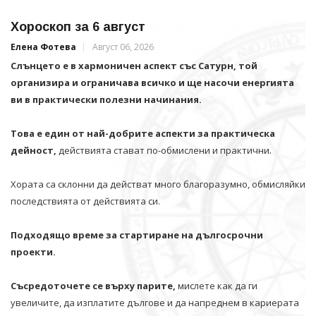
Хороскоп за 6 август
Елена Фотева
Август 06, 2026
Слънцето е в хармоничен аспект със Сатурн, той
организира и ограничава всичко и щe насочи енергията
ви в практически полезни начинания.
Това е един от най-добрите аспекти за практическа
дейност,
действията стават по-обмислени и практични.
Хората са склонни да действат много благоразумно, обмисляйки
последствията от действията си.
Подходящо време за стартиране на дългосрочни
проекти.
Съсредоточете се върху парите,
мислете как да ги
увеличите, да изплатите дългове и да напреднем в кариерата