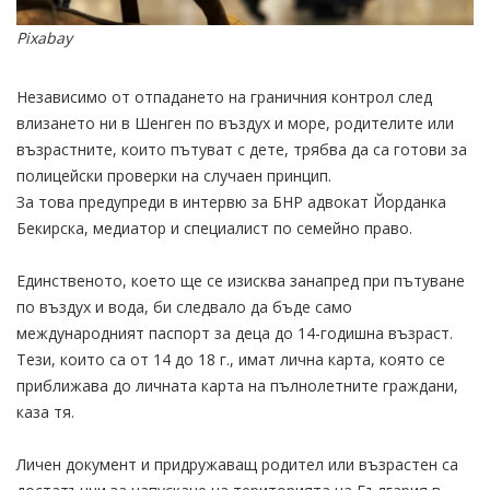
Pixabay
Независимо от отпадането на граничния контрол след
влизането ни в Шенген по въздух и море, родителите или
възрастните, които пътуват с дете, трябва да са готови за
полицейски проверки на случаен принцип.
За това предупреди в интервю за БНР адвокат Йорданка
Бекирска, медиатор и специалист по семейно право.
Единственото, което ще се изисква занапред при пътуване
по въздух и вода, би следвало да бъде само
международният паспорт за деца до 14-годишна възраст.
Тези, които са от 14 до 18 г., имат лична карта, която се
приближава до личната карта на пълнолетните граждани,
каза тя.
Личен документ и придружаващ родител или възрастен са