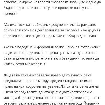
адвокат Бекирска. Затова тя съветва пътуващите с деца да
бъдат подготвени за евентуални проверки на случаен
принцип.
"Да имат всички необходими документи! Акт за раждане,
оригинал и копие от декларациите за съгласие – че другият
родител е съгласен детето да може свободно да пътува."
Ако има подадена информация за явен риск от "отвличане"
на детето от родител, проверяващите могат да влязат в
базата данни и ако детето е в тази база данни, то няма да
излети, уточни експертът.
Децата имат самостоятелно право да пътуват и да се
придвижват – това е международен стандарт, те имат
право на краткосрочни пътувания. Липсата на съгласие на
някой от родителите децата да пътуват краткосрочно
може да бъде защитена по новия законодателен ред – като
се водят дела пред районен съд, коментира още Йорданка