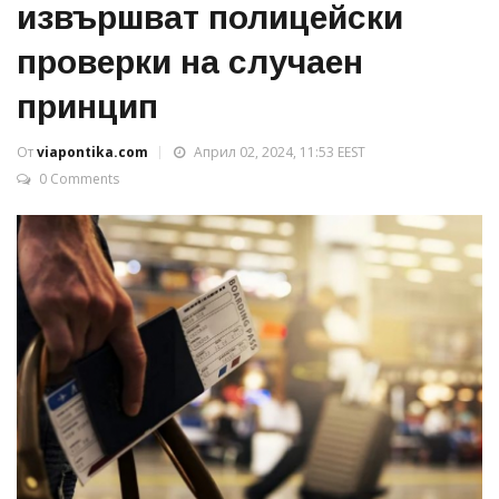
извършват полицейски
проверки на случаен
принцип
От
viapontika.com
Април 02, 2024, 11:53 EEST
0 Comments