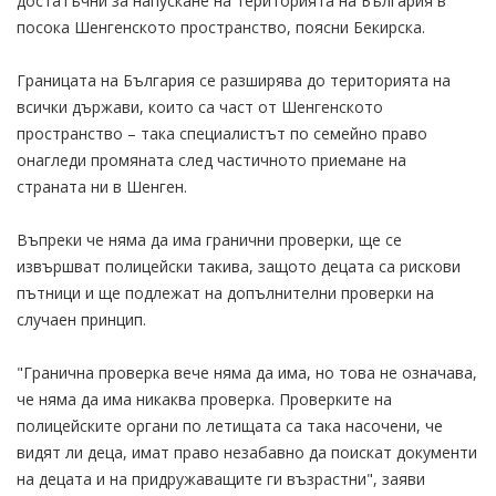
достатъчни за напускане на територията на България в
посока Шенгенското пространство, поясни Бекирска.
Границата на България се разширява до територията на
всички държави, които са част от Шенгенското
пространство – така специалистът по семейно право
онагледи промяната след частичното приемане на
страната ни в Шенген.
Въпреки че няма да има гранични проверки, ще се
извършват полицейски такива, защото децата са рискови
пътници и ще подлежат на допълнителни проверки на
случаен принцип.
"Гранична проверка вече няма да има, но това не означава,
че няма да има никаква проверка. Проверките на
полицейските органи по летищата са така насочени, че
видят ли деца, имат право незабавно да поискат документи
на децата и на придружаващите ги възрастни", заяви