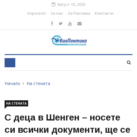
Август 10, 2026
Хороскоп
За нас
За Реклама
Контакти
Начало
На стената
НА СТЕНАТА
С деца в Шенген – носете
си всички документи, ще се