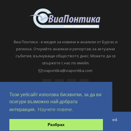
Виа Понтика - е-медия за новини и анализи от Бургас и
региона. Открийте анализи и репортаж за актуални
събития, вълнуващи обществото днес. Можете да се
свържете с нас по имейл.
viapontika@viapontika.com
Този уебсайт използва бисквитки, за да ви
осигури възможно най-добрата
интеракция.
Научете повече.
Copyright © 2018-2024 ViaPontika.com. All Rights Reserved.
Разбрах
Development @ OverHertz Ltd
Ω