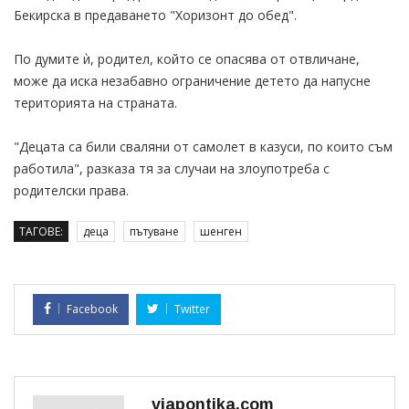
Бекирска в предаването "Хоризонт до обед".
По думите ѝ, родител, който се опасява от отвличане,
може да иска незабавно ограничение детето да напусне
територията на страната.
"Децата са били сваляни от самолет в казуси, по които съм
работила", разказа тя за случаи на злоупотреба с
родителски права.
ТАГОВЕ:
деца
пътуване
шенген
Facebook
Twitter
viapontika.com