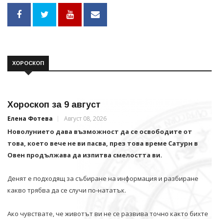
ХОРОСКОП
Хороскоп за 9 август
Елена Фотева
Август 08, 2026
Новолунието дава възможност да се освободите от
това, което вече не ви пасва, през това време Сатурн в
Овен продължава да изпитва смелостта ви.
Денят е подходящ за събиране на информация и разбиране
какво трябва да се случи по-нататък.
Ако чувствате, че животът ви не се развива точно както бихте