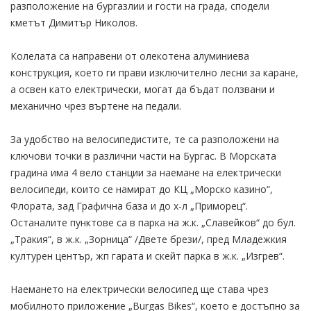
разположение на бургазлии и гости на града, сподели
кметът Димитър Николов.
Колелата са направени от олекотена алуминиева
конструкция, което ги прави изключително лесни за каране,
а освен като електрически, могат да бъдат ползвани и
механично чрез въртене на педали.
За удобство на велосипедистите, те са разположени на
ключови точки в различни части на Бургас. В Морската
градина има 4 вело станции за наемане на електрически
велосипеди, които се намират до КЦ „Морско казино“,
Флората, зад Графична база и до х-л „Приморец“.
Останалите пунктове са в парка на ж.к. „Славейков“ до бул.
„Тракия“, в ж.к. „Зорница“ /Двете брези/, пред Младежкия
културен център, жп гарата и скейт парка в ж.к. „Изгрев“.
Наемането на електрически велосипед ще става чрез
мобилното приложение „Burgas Bikes“, което е достъпно за