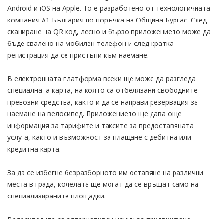
Android и iOS на Apple. То е разработено от технологичната
компания А1 България по поръчка на Община Бургас. След
сканиране на QR код, лесно и бързо приложението може да
бъде свалено на мобилен телефон и след кратка
регистрация да се пристъпи към наемане.
В електронната платформа всеки ще може да разгледа
специалната карта, на която са отбелязани свободните
превозни средства, както и да се направи резервация за
наемане на велосипед. Приложението ще дава още
информация за тарифите и таксите за предоставяната
услуга, както и възможност за плащане с дебитна или
кредитна карта.
За да се избегне безразборното им оставяне на различни
места в града, колелата ще могат да се връщат само на
специализираните площадки.