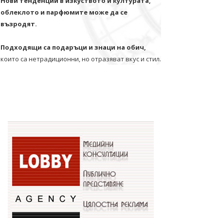
Нови тенденции в изкуството и културата,
облеклото и парфюмите може да се
възродят.
Подходящи са подаръци и знаци на обич,
които са нетрадиционни, но отразяват вкус и стил.