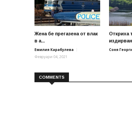
Жена бе прегазена от влак
Откриха 
в а...
издирвана
Емилия Карабулева
Соня Георг
Февруари 04, 2021
COMMENTS