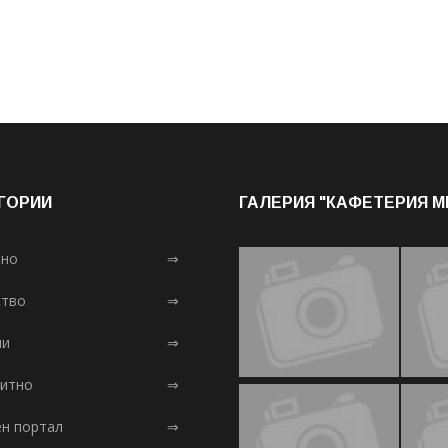
ГОРИИ
ГАЛЕРИЯ "КАФЕТЕРИЯ 
лно
⇒
тво
⇒
ни
⇒
итно
⇒
ен портал
⇒