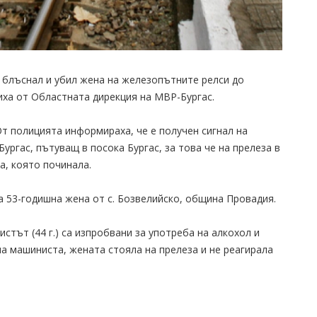
 блъснал и убил жена на железопътните релси до
иха от Областната дирекция на МВР-Бургас.
От полицията информираха, че е получен сигнал на
ургас, пътуващ в посока Бургас, за това че на прелеза в
а, която починала.
на 53-годишна жена от с. Бозвелийско, община Провадия.
стът (44 г.) са изпробвани за употреба на алкохол и
на машиниста, жената стояла на прелеза и не реагирала