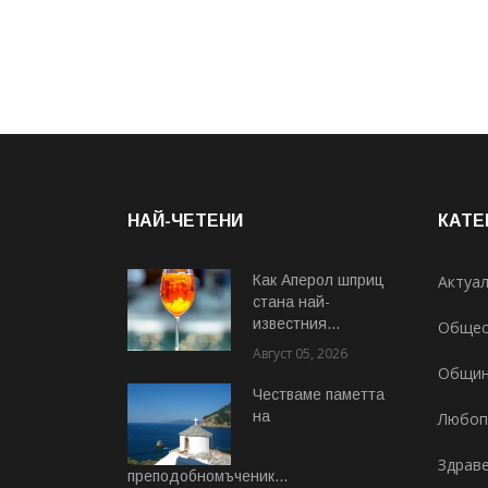
НАЙ-ЧЕТЕНИ
КАТЕ
Как Аперол шприц
Актуа
стана най-
известния...
Общес
Август 05, 2026
Общи
Честваме паметта
на
Любоп
Здрав
преподобномъченик...