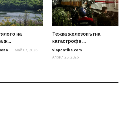
тялото на
Тежка железопътна
 ж...
катастрофа ...
иева
Май 07, 2026
viapontika.com
Април 28, 2026