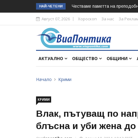
Честваме паметта на преподоб
НАЙ-ЧЕТЕНИ
Август 07, 2026
Хороскоп
За нас
За Рекла
АКТУАЛНО
ОБЩЕСТВО
ОБЩИНИ
Начало
Крими
КРИМИ
Влак, пътуващ по на
блъсна и уби жена до