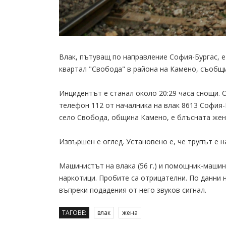
Влак, пътуващ по направление София-Бургас, е
квартал "Свобода" в района на Камено, съобщ
Инцидентът е станал около 20:29 часа снощи. 
телефон 112 от началника на влак 8613 София-Б
село Свобода, община Камено, е блъсната жен
Извършен е оглед. Установено е, че трупът е 
Машинистът на влака (56 г.) и помощник-машини
наркотици. Пробите са отрицателни. По данни 
въпреки подадения от него звуков сигнал.
ТАГОВЕ:
влак
жена