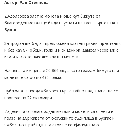
Автор: Рая Стоянова
20-доларова златна монета и още куп бижута от
благороден метал ще бъдат пуснати на таен търг от НАП
Бургас.
За продан ще бъдат предложени златни гривни, пръстени с
и без камък, обеци, гривни и синджири, дамски часовник с
камъни и още няколко златни монети.
Началната им цена е 20 866 лв., а като грамаж бижутата и
монетите са общо 492 грама.
Публичната продажба чрез търг с тайно наддаване ще се
проведе на 22 октомври.
Изделията от благородни метали и монети са отнети в
полза на държавата от окръжните съдилища в Бургас и
Ямбол. Контрабандната стока е конфискувана от