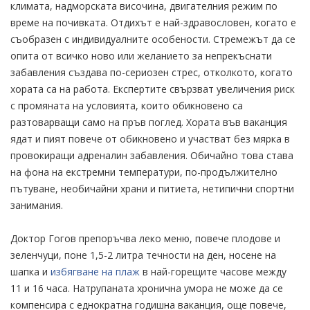
климата, надморската височина, двигателния режим по
време на почивката. Отдихът е най-здравословен, когато е
съобразен с индивидуалните особености. Стремежът да се
опита от всичко ново или желанието за непрекъснати
забавления създава по-сериозен стрес, отколкото, когато
хората са на работа. Експертите свързват увеличения риск
с промяната на условията, които обикновено са
разтоварващи само на пръв поглед. Хората във ваканция
ядат и пият повече от обикновено и участват без мярка в
провокиращи адреналин забавления. Обичайно това става
на фона на екстремни температури, по-продължително
пътуване, необичайни храни и питиета, нетипични спортни
занимания.
Доктор Гогов препоръчва леко меню, повече плодове и
зеленчуци, поне 1,5-2 литра течности на ден, носене на
шапка и
избягване на плаж
в най-горещите часове между
11 и 16 часа. Натрупаната хронична умора не може да се
компенсира с еднократна годишна ваканция, още повече,