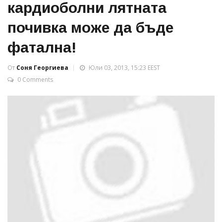
кардиоболни лятната
почивка може да бъде
фатална!
От
Соня Георгиева
Юли 03, 2013, 15:23 EEST
0 Comments