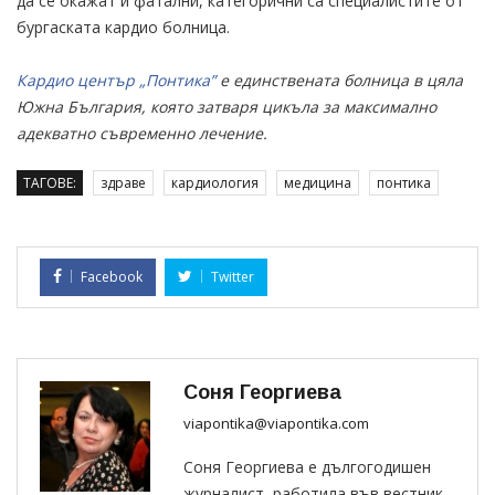
да се окажат и фатални, категорични са специалистите от
бургаската кардио болница.
Кардио център „Понтика”
е единствената болница в цяла
Южна България, която затваря цикъла за максимално
адекватно съвременно лечение.
ТАГОВЕ:
здраве
кардиология
медицина
понтика
Facebook
Twitter
Соня Георгиева
viapontika@viapontika.com
Соня Георгиева е дългогодишен
журналист, работила във вестник