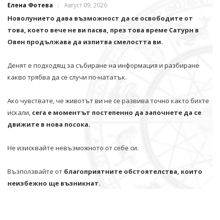
Елена Фотева
Август 09, 2026
Новолунието дава възможност да се освободите от
това, което вече не ви пасва, през това време Сатурн в
Овен продължава да изпитва смелостта ви.
Денят е подходящ за събиране на информация и разбиране
какво трябва да се случи по-нататък.
Ако чувствате, че животът ви не се развива точно както бихте
искали,
сега е моментът постепенно да започнете да се
движите в нова посока.
Не изисквайте невъзможното от себе си.
Възползвайте от
благоприятните обстоятелства, които
неизбежно ще възникнат.