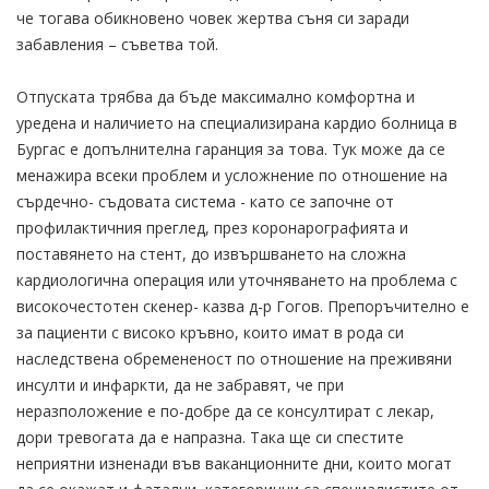
че тогава обикновено човек жертва съня си заради
забавления – съветва той.
Отпуската трябва да бъде максимално комфортна и
уредена и наличието на специализирана кардио болница в
Бургас е допълнителна гаранция за това. Тук може да се
менажира всеки проблем и усложнение по отношение на
сърдечно- съдовата система - като се започне от
профилактичния преглед, през коронарографията и
поставянето на стент, до извършването на сложна
кардиологична операция или уточняването на проблема с
високочестотен скенер- казва д-р Гогов. Препоръчително е
за пациенти с високо кръвно, които имат в рода си
наследствена обремененост по отношение на преживяни
инсулти и инфаркти, да не забравят, че при
неразположение е по-добре да се консултират с лекар,
дори тревогата да е напразна. Така ще си спестите
неприятни изненади във ваканционните дни, които могат