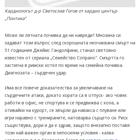
Кардиологът д-р Светослав Гогов от кардио център
„Понтика”
Може ли лятната почивка да ни навреди? Мнозина си
задават този въпрос след скорошната неочаквана смърт на
51-годишния Джеймс Гандолфини, станал световно
известен от сериала „Семейство Сопрано". Смъртта го
застигна в римски хотел по време на семейна почивка.
Диагнозата – сърдечен удар.
Има все повече доказателства за увеличаване на
сърдечните атаки, докато хората са в отпуск- ако човек
работи в офис, не спортува и се придвижва с кола, а
отивайки на курорт, се хвърли да навакса с плуване или
игри наравно с тренираните, натоварва сърцето си. Риск
съществува, дори и да е здрав, защото внезапно поставя
този най-важен орган в непосилни условия - казва