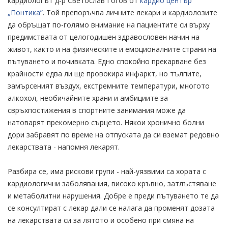
кардиологът д-р Светослав Гогов от
кардио център
„Понтика”
. Той препоръчва личните лекари и кардиолозите
да обръщат по-голямо внимание на пациентите си върху
предимствата от целогодишен здравословен начин на
живот, както и на физическите и емоционалните страни на
пътуването и почивката. Едно спокойно прекарване без
крайности едва ли ще провокира инфаркт, но тълпите,
замърсеният въздух, екстремните температури, многото
алкохол, необичайните храни и амбициите за
свръхпостижения в спортните занимания може да
натоварят прекомерно сърцето. Някои хронично болни
дори забравят по време на отпуската да си вземат редовно
лекарствата - напомня лекарят.
Разбира се, има рискови групи - най-уязвими са хората с
кардиологични заболявания, високо кръвно, затлъстяване
и метаболитни нарушения. Добре е преди пътуването те да
се консултират с лекар дали се налага да променят дозата
на лекарствата си за лятото и особено при смяна на