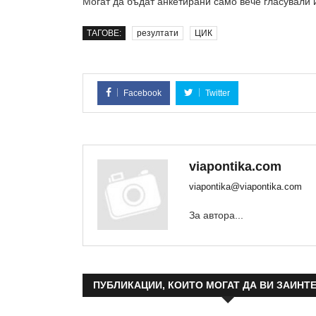
Могат да бъдат анкетирани само вече гласували 
ТАГОВЕ:
резултати
ЦИК
Facebook
Twitter
viapontika.com
viapontika@viapontika.com
За автора...
ПУБЛИКАЦИИ, КОИТО МОГАТ ДА ВИ ЗАИНТ