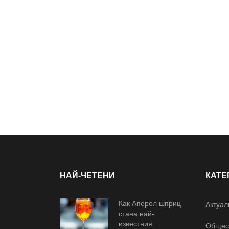
НАЙ-ЧЕТЕНИ
КАТЕ
Как Аперол шприц
Актуал
стана най-
известния...
Общес