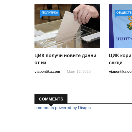
ПОЛИТИКА
ОБЩЕСТВ
ЦИК получи новите данни
ЦИК кори
от из...
секци...
viapontika.com
Март 12, 2025
viapontika.c
COMMENTS
comments powered by
Disqus