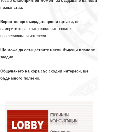
Това е
благоприятен момент за създаване на нови
познанства.
Вероятно ще създадете ценни връзки,
ще
намерите хора, които споделят вашите
професионални интереси.
Ще може да осъществите някои бъдещи планове
заедно.
Общуването на хора със сходни интереси, ще
бъде много полезно.