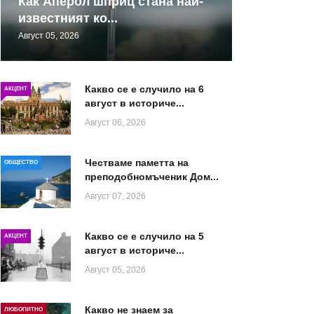
Как Аперол шприц стана най-
известният ко...
Август 05, 2026
Какво се е случило на 6
АКЦЕНТ
август в историче...
Август 06, 2026
Честваме паметта на
ОБЩЕСТВО
преподобномъченик Дом...
Август 07, 2026
Какво се е случило на 5
АКЦЕНТ
август в историче...
Август 05, 2026
Какво не знаем за
ЛЮБОПИТНО