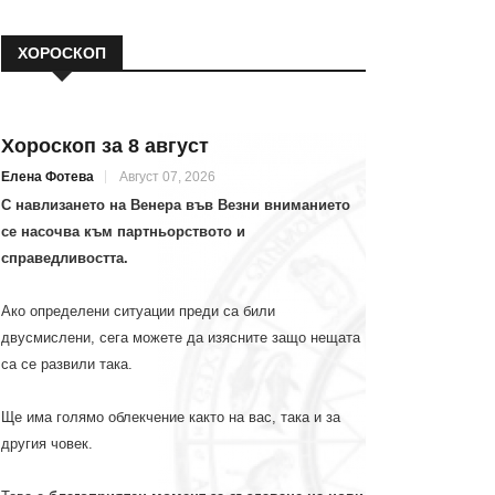
ХОРОСКОП
Хороскоп за 8 август
Елена Фотева
Август 07, 2026
С навлизането на Венера във Везни вниманието
се насочва към партньорството и
справедливостта.
Ако определени ситуации преди са били
двусмислени, сега можете да изясните защо нещата
са се развили така.
Ще има голямо облекчение както на вас, така и за
другия човек.