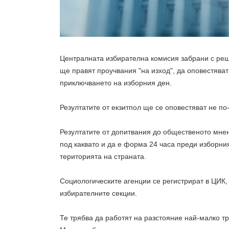
Централната избирателна комисия забрани с реше
ще правят проучвания "на изход", да оповестяват
приключването на изборния ден.
Резултатите от екзитпол ще се оповестяват не по-
Резултатите от допитвания до общественото мнен
под каквато и да е форма 24 часа преди изборния
територията на страната.
Социологическите агенции се регистрират в ЦИК,
избирателните секции.
Те трябва да работят на разстояние най-малко тр