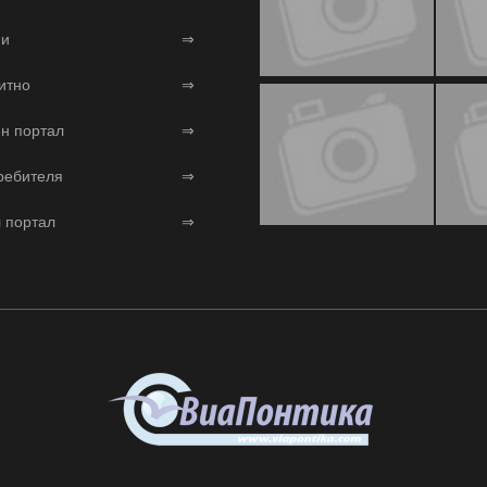
и
⇒
итно
⇒
н портал
⇒
ребителя
⇒
 портал
⇒