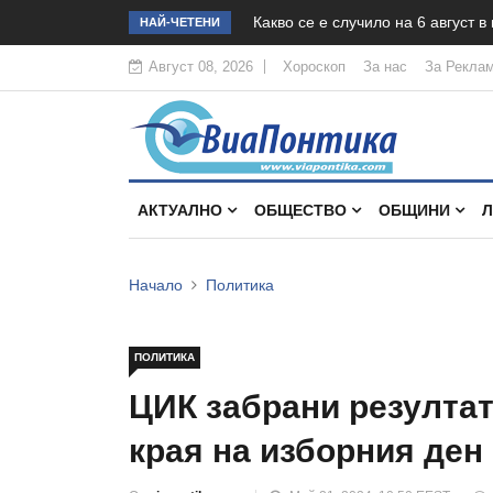
Какво се е случило на 6 август в
НАЙ-ЧЕТЕНИ
Август 08, 2026
Хороскоп
За нас
За Рекла
АКТУАЛНО
ОБЩЕСТВО
ОБЩИНИ
Начало
Политика
ПОЛИТИКА
ЦИК забрани резултат
края на изборния ден