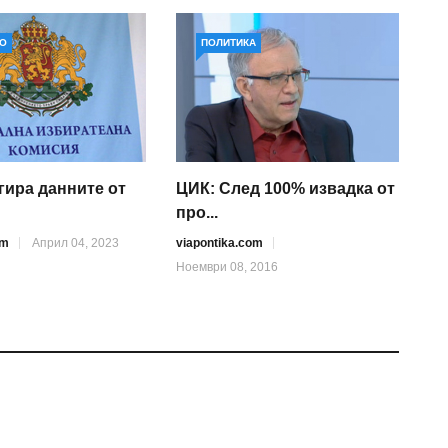
О
ПОЛИТИКА
гира данните от
ЦИК: След 100% извадка от
про...
om
Април 04, 2023
viapontika.com
Ноември 08, 2016