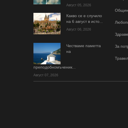
Август 05, 2026
Общин
Какво се е случило
на 6 август в исто...
Любоп
Август 06, 2026
Здраве
Честваме паметта
За пот
на
Травел
преподобномъченик...
Август 07, 2026