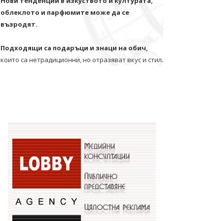
Нови тенденции в изкуството и културата,
облеклото и парфюмите може да се
възродят.
Подходящи са подаръци и знаци на обич,
които са нетрадиционни, но отразяват вкус и стил.