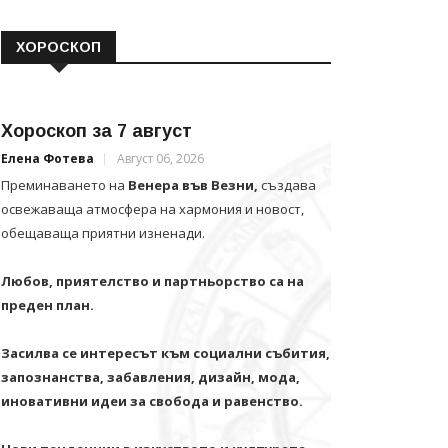
ХОРОСКОП
Хороскоп за 7 август
Елена Фотева
Август 06, 2026
Преминаването на
Венера във Везни,
създава
освежаваща атмосфера на хармония и новост,
обещаваща приятни изненади.
Любов, приятелство и партньорство са на
преден план.
Засилва се интересът към социални събития,
запознанства, забавления, дизайн, мода,
иновативни идеи за свобода и равенство.