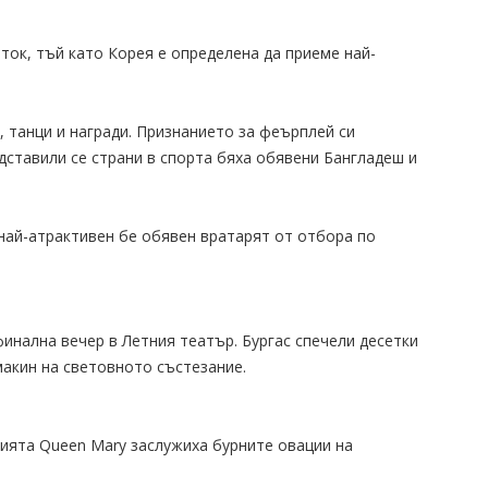
ок, тъй като Корея е определена да приеме най-
 танци и награди. Признанието за феърплей си
едставили се страни в спорта бяха обявени Бангладеш и
най-атрактивен бе обявен вратарят от отбора по
финална вечер в Летния театър. Бургас спечели десетки
макин на световното състезание.
рията Queen Mary заслужиха бурните овации на