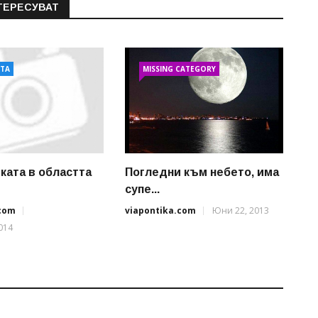
ТЕРЕСУВАТ
АТА
MISSING CATEGORY
ката в областта
Погледни към небето, има
супе...
.com
viapontika.com
Юни 22, 2013
014