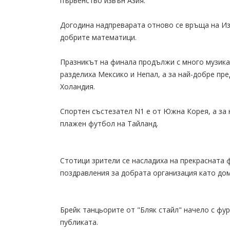
първенство извън Азия.
Догодина надпреварата отново се връща на Изт
добрите математици.
Празникът на финала продължи с много музика,
разделиха Мексико и Непал, а за най-добре пр
Холандия.
Спортен състезател N1 е от Южна Корея, а за 
плажен футбол на Тайланд.
Стотици зрители се насладиха на прекрасната 
поздравления за добрата организация като до
Брейк танцьорите от "Бляк стайл" начело с фу
публиката.