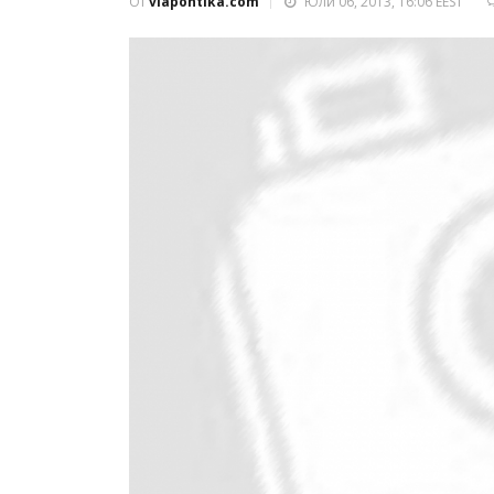
От
viapontika.com
Юли 06, 2013, 16:06 EEST