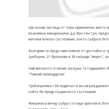
Ще носим частица от това хармонично място в 
възкликна емоционално д-р Вен Сен Сун, пред
математическо състезание, което събра в Лет
България се представи повече от достойно и тр
сребърни, 21 бронзови и 38 награди "мерит", к
Най-високото отличие заслужи 12-годишният 
"Паисий Хилендарски".
Трибагреникът бе издигнат и на награждаванет
който бе преди същинското състезание.
Финалната вечер събра стотици зрители в Летн