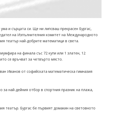
ума и сърцата си. Ще ни липсваш прекрасен Бургас,
седател на Изпълнителния комитет на Международното
ния театър най-добрите математици в света.
иумфира на финала със 72 купи или 1 златен, 12
оито се връчват за четвърто място.
Иван Иванов от софийската математическа гимназия
о за най-дейния отбор в спортния празник на плажа,
ия театър. Бургас бе първият домакин на световното