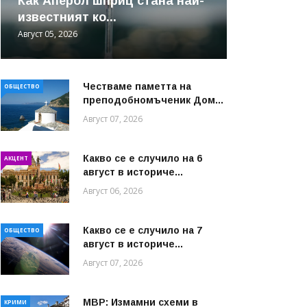
Как Аперол шприц стана най-
известният ко...
Август 05, 2026
Честваме паметта на
ОБЩЕСТВО
преподобномъченик Дом...
Август 07, 2026
Какво се е случило на 6
АКЦЕНТ
август в историче...
Август 06, 2026
Какво се е случило на 7
ОБЩЕСТВО
август в историче...
Август 07, 2026
МВР: Измамни схеми в
КРИМИ