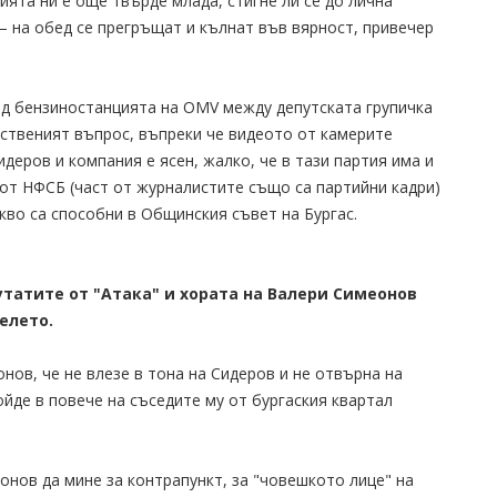
ята ни е още твърде млада, стигне ли се до лична
– на обед се прегръщат и кълнат във вярност, привечер
ед бензиностанцията на OMV между депутската групичка
ественият въпрос, въпреки че видеото от камерите
идеров и компания е ясен, жалко, че в тази партия има и
 от НФСБ (част от журналистите също са партийни кадри)
кво са способни в Общинския съвет на Бургас.
татите от "Атака" и хората на Валери Симеонов
елето.
онов, че не влезе в тона на Сидеров и не отвърна на
йде в повече на съседите му от бургаския квартал
онов да мине за контрапункт, за "човешкото лице" на