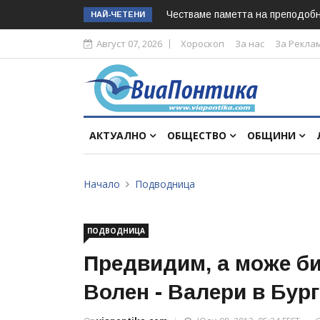
Честваме паметта на преподоб
НАЙ-ЧЕТЕНИ
Август 07, 2026
Хороскоп
За нас
За Рекла
АКТУАЛНО
ОБЩЕСТВО
ОБЩИНИ
Начало
Подводница
ПОДВОДНИЦА
Предвидим, а може би
Волен - Валери в Бур