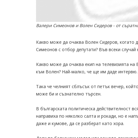
Валери Симеонов и Волен Сидеров - от съратни
Какво може да очаква Волен Сидеров, когато д
Симеонов с отбор депутати? Във всеки случай 
Какво може да очаква екип на телевизията на 
към Волен? Най-малко, че ще им даде интервю.
Така че челният сблъсък от петък вечер, който
може би и съзнателно търсен.
В българската политическа действителност вс
направиха по няколко салта и рокади, но е на
даже и кумове, да се разберат като хора.