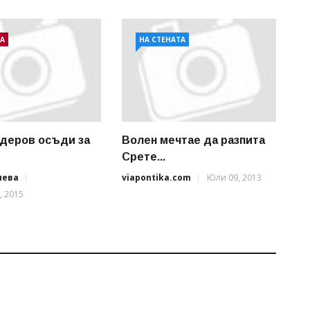
А
НА СТЕНАТА
деров осъди за
Волен мечтае да разпита
Срете...
иева
viapontika.com
Юли 09, 2013
, 2015