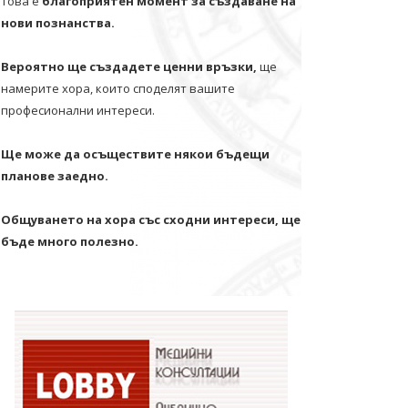
Това е
благоприятен момент за създаване на
нови познанства.
Вероятно ще създадете ценни връзки,
ще
намерите хора, които споделят вашите
професионални интереси.
Ще може да осъществите някои бъдещи
планове заедно.
Общуването на хора със сходни интереси, ще
бъде много полезно.