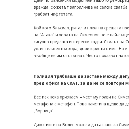
Дали по балкански модел или защото демокраци
вражда, сюжетът заприличва на селска сватба 
грабват чифтетата.
Кой кого блъскал, ритал и плюл на срещата пр
на "Атака" и хората на Симеонов не е най-същ
сигурно предлага интересни кадри. Стилът на С
уж интелигентни хора, дори юристи с име. Но и
въобще не им отстъпват. Често показват на ка
Полиция трябваше да застане между депу
пред офиса на СКАТ, за да не се повтори м
Все пак нека признаем – чест му прави на Симе
мегафона с мегафон. Това наистина щеше да до
„Зорница”.
Дивотиите на Волен може и да са шанс за Симе