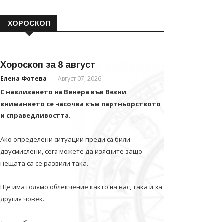
ХОРОСКОП
Хороскоп за 8 август
Елена Фотева
Август 07, 2026
С навлизането на Венера във Везни
вниманието се насочва към партньорството
и справедливостта.
Ако определени ситуации преди са били
двусмислени, сега можете да изясните защо
нещата са се развили така.
Ще има голямо облекчение както на вас, така и за
другия човек.