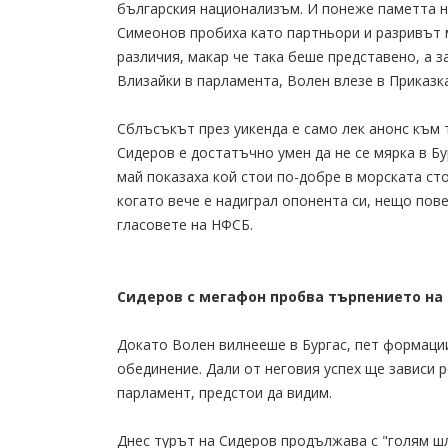
българския национализъм. И понеже паметта на
Симеонов пробиха като партньори и разривът 
различия, макар че така беше представено, а з
Влизайки в парламента, Волен влезе в Приказк
Сблъсъкът през уикенда е само лек анонс към 
Сидеров е достатъчно умен да не се мярка в Бу
май показаха кой стои по-добре в морската сто
когато вече е надиграл опонента си, нещо пове
гласовете на НФСБ.
Сидеров с мегафон пробва търпението на 
Докато Волен вилнееше в Бургас, пет формаци
обединение. Дали от неговия успех ще зависи 
парламент, предстои да видим.
Днес турът на Сидеров продължава с "голям ш