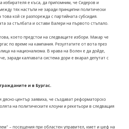
 избирателя е къса, да припомним, че Сидеров и
между тях настъпи не заради принципни политически
а това кой се разпорежда с партийната субсидия.
ата за стълбата и остави Валери на първото стъпало.
това, което предстои на следващите избори. Макар че
ргас по време на кампания. Резултатите от вота през
лица на национализма. В нрава на Волен е да дойде,
че, заради калпавата система дори е вкарал депутат с
гражданите и в Бургас.
и дясно-център заявиха, че създават реформаторско
ролята на политическите клоуни и рекетьори в следващия
лем" – посещения при областен управител, кмет и шеф на