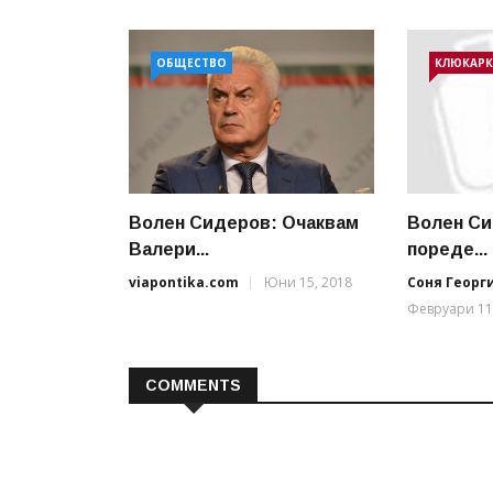
ОБЩЕСТВО
КЛЮКАРК
Волен Сидеров: Очаквам
Волен Си
Валери...
пореде...
viapontika.com
Юни 15, 2018
Соня Георг
Февруари 11
COMMENTS