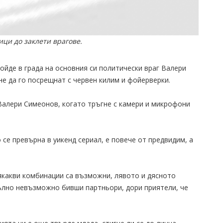
ци до заклети врагове.
ойде в града на основния си политически враг Валери
не да го посрещнат с червен килим и фойерверки.
Валери Симеонов, когато тръгне с камери и микрофони
 се превърна в уикенд сериал, е повече от предвидим, а
якакви комбинации са възможни, лявото и дясното
пълно невъзможно бивши партньори, дори приятели, че