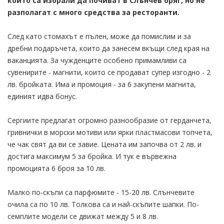
които са избрали да почиват в Слънчев бряг, но не
разполагат с много средства за ресторанти.
След като стомахът е пълен, може да помислим и за
дребни подаръчета, които да занесем вкъщи след края на
ваканцията. За чужденците особено примамливи са
сувенирите - магнити, които се продават супер изгодно - 2
лв. бройката. Има и промоция - за 6 закупени магнита,
единият идва бонус.
Сергиите предлагат огромно разнообразие от герданчета,
гривнички в морски мотиви или ярки пластмасови топчета,
че чак свят да ви се завие. Цената им започва от 2 лв. и
достига максимум 5 за бройка. И тук е вървежна
промоцията 6 броя за 10 лв.
Малко по-скъпи са парфюмите - 15-20 лв. Слънчевите
очила са по 10 лв. Толкова са и най-скъпите шапки. По-
семплите модели се движат между 5 и 8 лв.