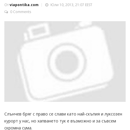
От
viapontika.com
Юли 10, 2013, 21:07 EEST
0 Comments
Слънчев бряг с право се слави като най-скъпия и луксозен
курорт у нас, но хапването тук е възможно и за съвсем
скромна сума.