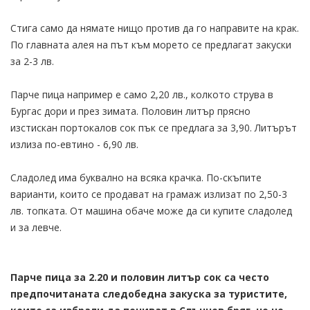
Стига само да нямате нищо против да го направите на крак.
По главната алея на път към морето се предлагат закуски
за 2-3 лв.
Парче пица например е само 2,20 лв., колкото струва в
Бургас дори и през зимата. Половин литър прясно
изстискан портокалов сок пък се предлага за 3,90. Литърът
излиза по-евтино - 6,90 лв.
Сладолед има буквално на всяка крачка. По-скъпите
варианти, които се продават на грамаж излизат по 2,50-3
лв. топката. От машина обаче може да си купите сладолед
и за левче.
Парче пица за 2.20 и половин литър сок са често
предпочитаната следобедна закуска за туристите,