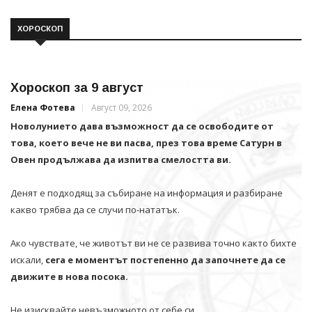
ХОРОСКОП
Хороскоп за 9 август
Елена Фотева
Август 09, 2026
Новолунието дава възможност да се освободите от
това, което вече не ви пасва, през това време Сатурн в
Овен продължава да изпитва смелостта ви.
Денят е подходящ за събиране на информация и разбиране
какво трябва да се случи по-нататък.
Ако чувствате, че животът ви не се развива точно както бихте
искали,
сега е моментът постепенно да започнете да се
движите в нова посока.
Не изисквайте невъзможното от себе си.