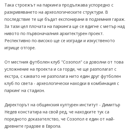
Така строежът на паркинга продължава успоредно с
разкривяването на археологическите структури. В
последствие те ще бъдат експонирани в подземния гараж.
За тази цел плочата на паркинга ще се вдигне с метър над
нивото по първоначалния архитектурен проект.
Респективно по-високо ще се изгради и изкуственото
игрище отгоре.
От местния футболен клуб "Созопол" са доволни от това
усложнение на проекта и са горди, че ще разполагат с
екстра, с каквато не разполага нито един друг футболен
клуб по света - археологически находки в комбинация с
паркинг на стадион.
Директорът на общинския културен институт - Димитър
Недев констатира на свой ред, че находките тук са
поредното доказателство, че Созопол е един от най-
древните градове в Европа.