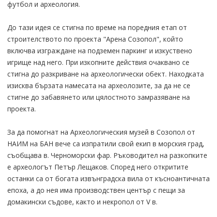
футбол и археология.
До тази идея се стигна по време на поредния етап от
строителството по проекта "Арена Созопол", който
включва изграждане на подземен паркинг и изкуствено
игрище над него. При изкопните действия очаквано се
стигна до разкриване на археологически обект. Находката
изисква бързата намесата на археолозите, за да не се
стигне до забавянето или цялостното замразяване на
проекта.
За да помогнат на Археологическия музей в Созопол от
НАИМ на БАН вече са изпратили свой екип в морския град,
съобщава в. Черноморски фар. Ръководител на разкопките
е археологът Петър Лещаков. Според него откритите
останки са от богата извънградска вила от късноантичната
епоха, а до нея има производствен център с пещи за
домакински съдове, както и некропол от V в.