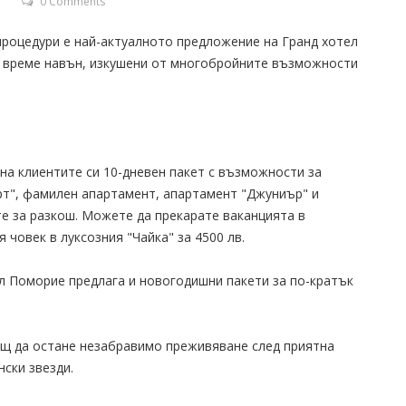
T
0 Comments
процедури е най-актуалното предложение на Гранд хотел
о време навън, изкушени от многобройните възможности
 на клиентите си 10-дневен пакет с възможности за
рт", фамилен апартамент, апартамент "Джуниър" и
е за разкош. Можете да прекарате ваканцията в
 човек в луксозния "Чайка" за 4500 лв.
л Поморие предлага и новогодишни пакети за по-кратък
щ да остане незабравимо преживяване след приятна
нски звезди.