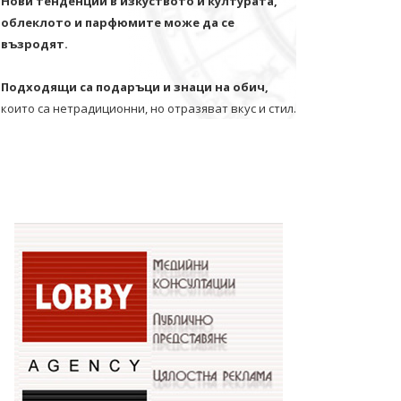
Нови тенденции в изкуството и културата,
облеклото и парфюмите може да се
възродят.
Подходящи са подаръци и знаци на обич,
които са нетрадиционни, но отразяват вкус и стил.