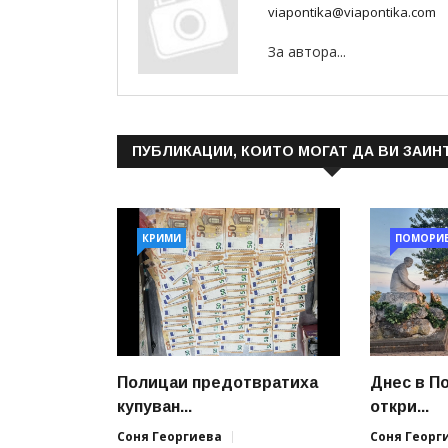
viapontika@viapontika.com
За автора...
ПУБЛИКАЦИИ, КОИТО МОГАТ ДА ВИ ЗАИН
КРИМИ
ПОМОРИ
Полицаи предотвратиха
Днес в П
купуван...
откри...
Соня Георгиева
Соня Георг