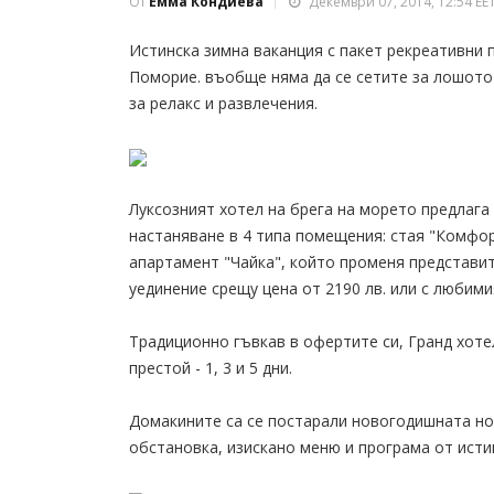
От
Емма Кондиева
Декември 07, 2014, 12:54 EE
Истинска зимна ваканция с пакет рекреативни 
Поморие. въобще няма да се сетите за лошот
за релакс и развлечения.
Луксозният хотел на брега на морето предлага
настаняване в 4 типа помещения: стая "Комфо
апартамент "Чайка", който променя представит
уединение срещу цена от 2190 лв. или с любимия
Традиционно гъвкав в офертите си, Гранд хоте
престой - 1, 3 и 5 дни.
Домакините са се постарали новогодишната но
обстановка, изискано меню и програма от исти