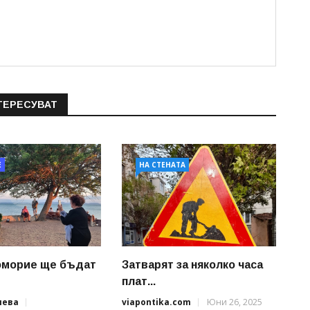
ТЕРЕСУВАТ
Е
НА СТЕНАТА
оморие ще бъдат
Затварят за няколко часа
плат...
иева
viapontika.com
Юни 26, 2025