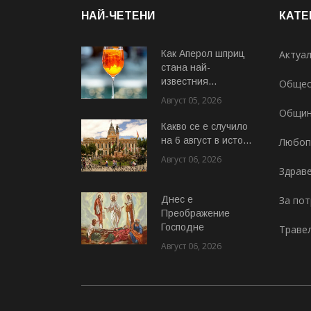
НАЙ-ЧЕТЕНИ
КАТЕ
Как Аперол шприц
Актуа
стана най-
известния...
Общес
Август 05, 2026
Общи
Какво се е случило
на 6 август в исто...
Любоп
Август 06, 2026
Здрав
Днес е
За по
Преображение
Господне
Траве
Август 06, 2026