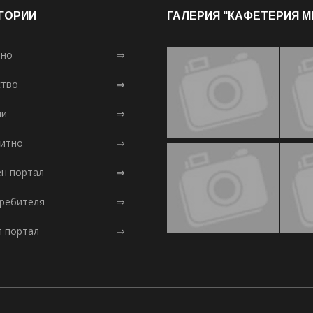
ГОРИИ
ГАЛЕРИЯ "КАФЕТЕРИЯ 
лно
⇒
тво
⇒
ни
⇒
итно
⇒
ен портал
⇒
требителя
⇒
л портал
⇒