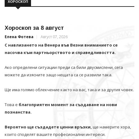
ХОРОСКОП
Хороскоп за 8 август
Елена Фотева
Август 07, 2026
С навлизането на Венера във Везни вниманието се
насочва към партньорството и справедливостта.
Ако определени ситуации преди са били двусмислени, сега
можете да изясните защо нещата са се развили така.
Ще има голямо облекчение както на вас, така и за другия човек.
Това е
благоприятен момент за създаване на нови
познанства.
Вероятно ще създадете ценни връзки,
ще намерите хора,
които споделят вашите професионални интереси.