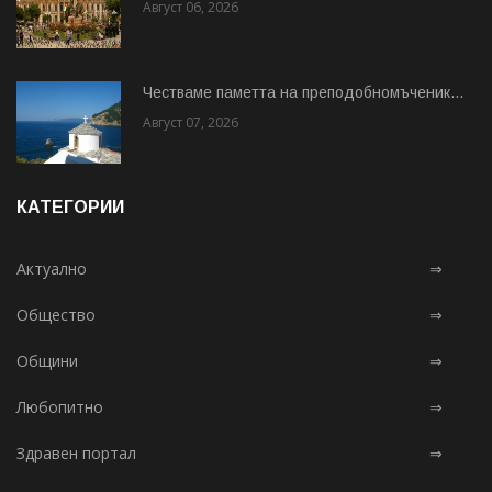
Август 06, 2026
Честваме паметта на преподобномъченик...
Август 07, 2026
КАТЕГОРИИ
Актуално
⇒
Общество
⇒
Общини
⇒
Любопитно
⇒
Здравен портал
⇒