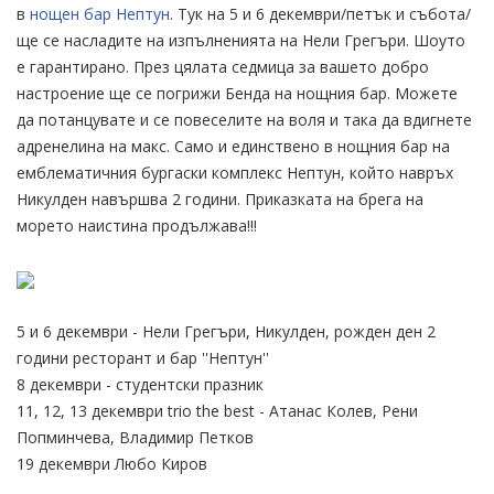
в
нощен бар Нептун
. Тук на 5 и 6 декември/петък и събота/
ще се насладите на изпълненията на Нели Грегъри. Шоуто
е гарантирано. През цялата седмица за вашето добро
настроение ще се погрижи Бенда на нощния бар. Можете
да потанцувате и се повеселите на воля и така да вдигнете
адренелина на макс. Само и единствено в нощния бар на
емблематичния бургаски комплекс Нептун, който навръх
Никулден навършва 2 години. Приказката на брега на
морето наистина продължава!!!
5 и 6 декември - Нели Грегъри, Никулден, рожден ден 2
години ресторант и бар ''Нептун''
8 декември - студентски празник
11, 12, 13 декември trio the best - Атанас Колев, Рени
Попминчева, Владимир Петков
19 декември Любо Киров