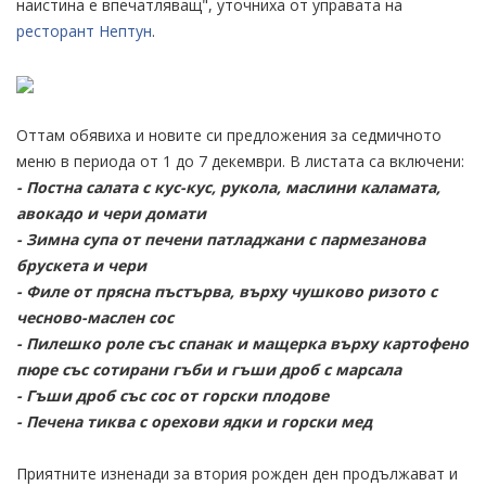
наистина е впечатляващ", уточниха от управата на
ресторант Нептун
.
Оттам обявиха и новите си предложения за седмичното
меню в периода от 1 до 7 декември. В листата са включени:
- Постна салата с кус-кус, рукола, маслини каламата,
авокадо и чери домати
- Зимна супа от печени патладжани с пармезанова
брускета и чери
- Филе от прясна пъстърва, върху чушково ризото с
чесново-маслен сос
- Пилешко роле със спанак и мащерка върху картофено
пюре със сотирани гъби и гъши дроб с марсала
- Гъши дроб със сос от горски плодове
- Печена тиква с орехови ядки и горски мед
Приятните изненади за втория рожден ден продължават и