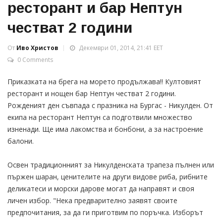
ресторант и бар Нептун
честват 2 години
От
Иво Христов
Декември 01, 2014, 21:41 EET
0 Comments
Приказката на брега на морето продължава!! Култовият
ресторант и нощен бар Нептун честват 2 години.
Рожденият ден съвпада с празника на Бургас - Никулден. От
екипа на ресторант Нептун са подготвили множество
изненади. Ще има лакомства и бонбони, а за настроение
балони.
Освен традиционният за Никулденската трапеза пълнен или
пържен шаран, ценителите на други видове риба, рибните
деликатеси и морски дарове могат да направят и своя
личен избор. "Нека предварително заявят своите
предпочитания, за да ги приготвим по поръчка. Изборът