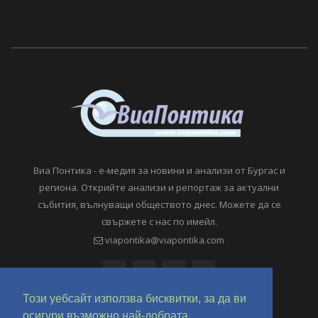
Виа Понтика - е-медия за новини и анализи от Бургас и
региона. Открийте анализи и репортаж за актуални
събития, вълнуващи обществото днес. Можете да се
свържете с нас по имейл.
viapontika@viapontika.com
Този уебсайт използва бисквитки, за да ви
осигури възможно най-добрата