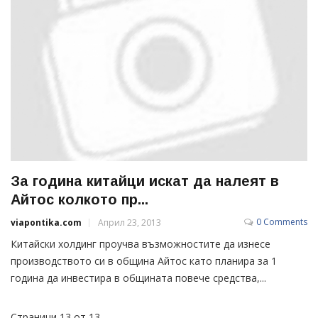
За година китайци искат да налеят в
Айтос колкото пр...
0 Comments
viapontika.com
Април 23, 2013
Китайски холдинг проучва възможностите да изнесе
производството си в община Айтос като планира за 1
година да инвестира в общината повече средства,...
Страници 13 от 13