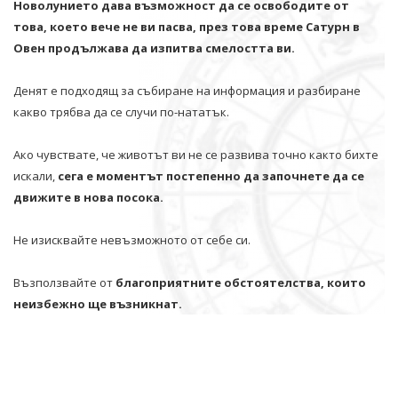
Новолунието дава възможност да се освободите от
това, което вече не ви пасва, през това време Сатурн в
Овен продължава да изпитва смелостта ви.
Денят е подходящ за събиране на информация и разбиране
какво трябва да се случи по-нататък.
Ако чувствате, че животът ви не се развива точно както бихте
искали,
сега е моментът постепенно да започнете да се
движите в нова посока.
Не изисквайте невъзможното от себе си.
Възползвайте от
благоприятните обстоятелства, които
неизбежно ще възникнат.