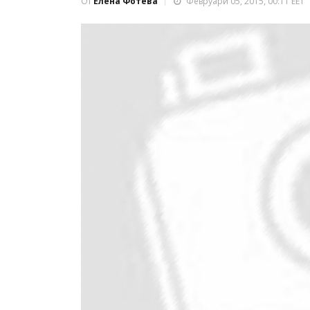
От
Елена Фотева
Февруари 05, 2015, 00:11 EET