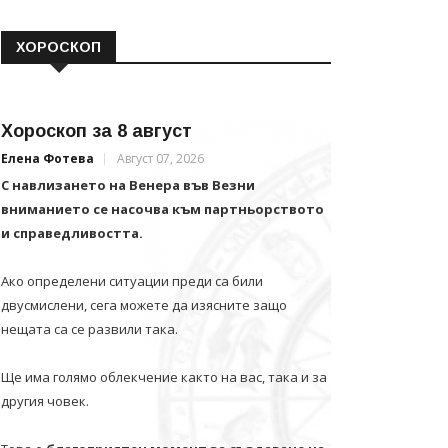
ХОРОСКОП
Хороскоп за 8 август
Елена Фотева
Август 07, 2026
С навлизането на Венера във Везни
вниманието се насочва към партньорството
и справедливостта.
Ако определени ситуации преди са били
двусмислени, сега можете да изясните защо
нещата са се развили така.
Ще има голямо облекчение както на вас, така и за
другия човек.