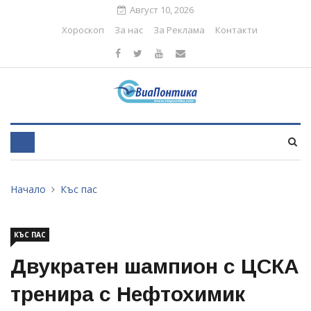
Август 10, 2026
Хороскоп
За нас
За Реклама
Контакти
Начало
Къс пас
КЪС ПАС
Двукратен шампион с ЦСКА
тренира с Нефтохимик