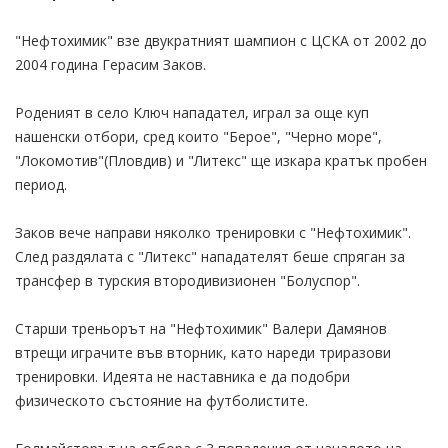
"Нефтохимик" взе двукратният шампион с ЦСКА от 2002 до
2004 година Герасим Заков.
Роденият в село Ключ нападател, играл за още куп
нашенски отбори, сред които "Берое", "Черно море",
"Локомотив"(Пловдив) и "Литекс" ще изкара кратък пробен
период.
Заков вече направи няколко тренировки с "Нефтохимик".
След раздялата с "Литекс" нападателят беше спряган за
трансфер в турския втородивизионен "Болуспор".
Старши треньорът на "Нефтохимик" Валери Дамянов
втрещи играчите във вторник, като нареди триразови
тренировки. Идеята не наставника е да подобри
физическото състояние на футболистите.