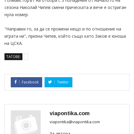
Голмайсторът на отбора с 3 попадения от началото на
сезона Николай Чипев смени прическата и вече е остриган
нула номер.
"Направих го, за да се промени нещо и по отношение на
играта ни", призна Чипев, който също като Заков е юноша
на ЦСКА.
ТАГОВЕ:
Facebook
Twitter
viapontika.com
viapontika@viapontika.com
За автора...