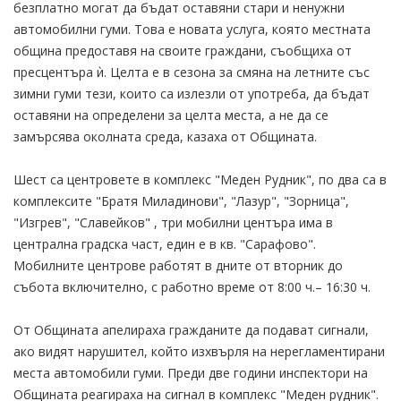
безплатно могат да бъдат оставяни стари и ненужни
автомобилни гуми. Това е новата услуга, която местната
община предоставя на своите граждани, съобщиха от
пресцентъра ѝ. Целта е в сезона за смяна на летните със
зимни гуми тези, които са излезли от употреба, да бъдат
оставяни на определени за целта места, а не да се
замърсява околната среда, казаха от Общината.
Шест са центровете в комплекс "Меден Рудник", по два са в
комплексите "Братя Миладинови", "Лазур", "Зорница",
"Изгрев", "Славейков" , три мобилни центъра има в
централна градска част, един е в кв. "Сарафово".
Мобилните центрове работят в дните от вторник до
събота включително, с работно време от 8:00 ч.– 16:30 ч.
От Общината апелираха гражданите да подават сигнали,
ако видят нарушител, който изхвърля на нерегламентирани
места автомобили гуми. Преди две години инспектори на
Общината реагираха на сигнал в комплекс "Меден рудник".