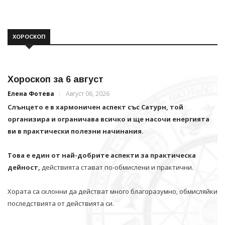
ХОРОСКОП
Хороскоп за 6 август
Елена Фотева
Август 06, 2026
Слънцето е в хармоничен аспект със Сатурн, той
организира и ограничава всичко и щe насочи енергията
ви в практически полезни начинания.
Това е един от най-добрите аспекти за практическа
дейност,
действията стават по-обмислени и практични.
Хората са склонни да действат много благоразумно, обмисляйки
последствията от действията си.