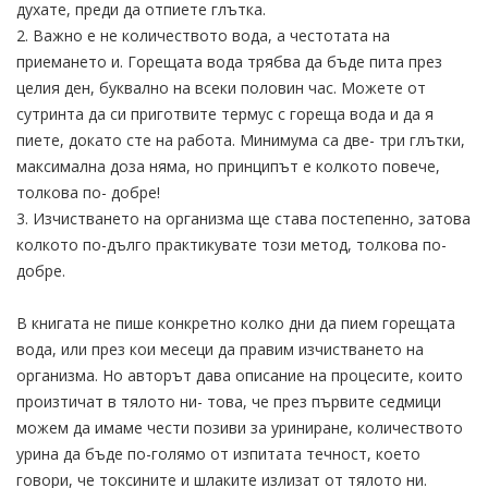
духате, преди да отпиете глътка.
2. Важно е не количеството вода, а честотата на
приемането и. Горещата вода трябва да бъде пита през
целия ден, буквално на всеки половин час. Можете от
сутринта да си приготвите термус с гореща вода и да я
пиете, докато сте на работа. Минимума са две- три глътки,
максимална доза няма, но принципът е колкото повече,
толкова по- добре!
3. Изчистването на организма ще става постепенно, затова
колкото по-дълго практикувате този метод, толкова по-
добре.
В книгата не пише конкретно колко дни да пием горещата
вода, или през кои месеци да правим изчистването на
организма. Но авторът дава описание на процесите, които
произтичат в тялото ни- това, че през първите седмици
можем да имаме чести позиви за уриниране, количеството
урина да бъде по-голямо от изпитата течност, което
говори, че токсините и шлаките излизат от тялото ни.