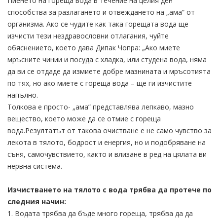
Пиенето на гореща вода в течение на целия ден
способства за разлагането и отвеждането на „ама” от
организма. Ако се чудите как така горещата вода ще
изчисти тези нездравословни отлагания, чуйте
обяснението, което дава Дипак Чопра: „Ако миете
мръсните чинии и посуда с хладка, или студена вода, няма
да ви се отдаде да измиете добре мазнината и мръсотията
по тях, но ако миете с гореща вода – ще ги изчистите
напълно.
Толкова е просто- „ама” представлява лепкаво, мазно
вещество, което може да се отмие с гореща
вода.Резултатът от такова очистване е не само чувство за
лекота в тялото, бодрост и енергия, но и подобряване на
съня, самочувствието, както и влизане в ред на цялата ви
нервна система.
Изчистването на тялото с вода трябва да протече по
следния начин:
1. Водата трябва да бъде много гореща, трябва да да