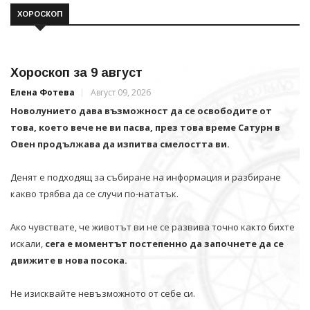
ХОРОСКОП
Хороскоп за 9 август
Елена Фотева
Август 09, 2026
Новолунието дава възможност да се освободите от
това, което вече не ви пасва, през това време Сатурн в
Овен продължава да изпитва смелостта ви.
Денят е подходящ за събиране на информация и разбиране
какво трябва да се случи по-нататък.
Ако чувствате, че животът ви не се развива точно както бихте
искали,
сега е моментът постепенно да започнете да се
движите в нова посока.
Не изисквайте невъзможното от себе си.