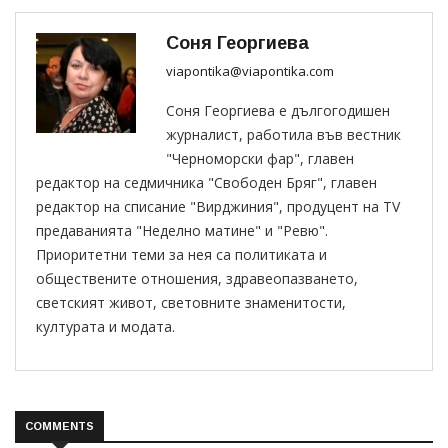
Соня Георгиева
viapontika@viapontika.com
Соня Георгиева е дългогодишен
журналист, работила във вестник
"Черноморски фар", главен
редактор на седмичника "Свободен Бряг", главен
редактор на списание "Вирджиния", продуцент на TV
предаванията "Неделно матине" и "Ревю".
Приоритетни теми за нея са политиката и
обществените отношения, здравеопазването,
светският живот, световните знаменитости,
културата и модата.
COMMENTS