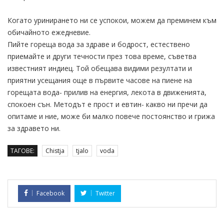
Когато уринирането ни се успокои, можем да преминем към
обичайното ежедневие.
Пийте гореща вода за здраве и бодрост, естествено
приемайте и други течности през това време, съветва
известният индиец. Той обещава видими резултати и
приятни усещания още в първите часове на пиене на
горещата вода- прилив на енергия, лекота в движенията,
спокоен сън. Методът е прост и евтин- какво ни пречи да
опитаме и ние, може би малко повече постоянство и грижа
за здравето ни.
ТАГОВЕ:
Chistja
tjalo
voda
Facebook
Twitter