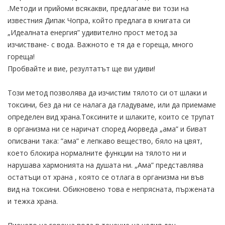
.Методи и прийоми всякакви, предлагаме ви този на
известния Дипак Чопра, който предлага в книгата си
„Идеалната енергия” удивително прост метод за
изчистване- с вода. Важното е тя да е гореща, много
гореща!
Пробвайте и вие, резултатът ще ви удиви!
Този метод позволява да изчистим тялото си от шлаки и
токсини, без да ни се налага да гладуваме, или да приемаме
определен вид храна.Токсините и шлаките, които се трупат
в организма ни се наричат според Аюрведа „ама” и биват
описвани така: ”ама” е лепкаво вещество, бяло на цвят,
което блокира нормалните функции на тялото ни и
нарушава хармонията на душата ни. „Ама” представлява
остатъци от храна , която се отлага в организма ни във
вид на токсини. Обикновено това е непрясната, пържената
и тежка храна.