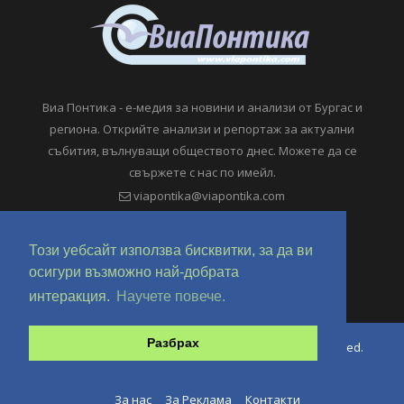
Виа Понтика - е-медия за новини и анализи от Бургас и
региона. Открийте анализи и репортаж за актуални
събития, вълнуващи обществото днес. Можете да се
свържете с нас по имейл.
viapontika@viapontika.com
Този уебсайт използва бисквитки, за да ви
осигури възможно най-добрата
интеракция.
Научете повече.
Разбрах
Copyright © 2018-2024 ViaPontika.com. All Rights Reserved.
Development @ OverHertz Ltd
Ω
За нас
За Реклама
Контакти