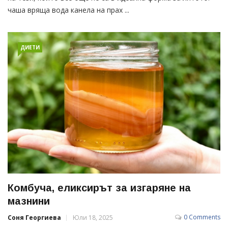
чаша вряща вода канела на прах ...
ДИЕТИ
Комбуча, еликсирът за изгаряне на
мазнини
0 Comments
Соня Георгиева
Юли 18, 2025