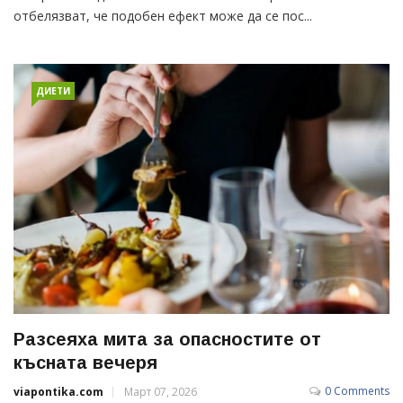
отбелязват, че подобен ефект може да се пос...
ДИЕТИ
Разсеяха мита за опасностите от
късната вечеря
0 Comments
viapontika.com
Март 07, 2026