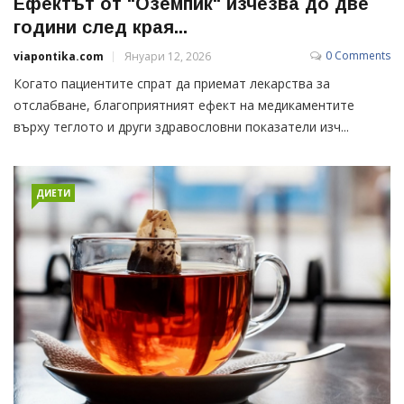
Ефектът от "Оземпик" изчезва до две
години след края...
0 Comments
viapontika.com
Януари 12, 2026
Когато пациентите спрат да приемат лекарства за
отслабване, благоприятният ефект на медикаментите
върху теглото и други здравословни показатели изч...
ДИЕТИ