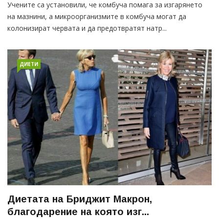
Учените са установили, че комбуча помага за изгарянето
на мазнини, а микроорганизмите в комбуча могат да
колонизират червата и да предотвратят натр...
ДИЕТИ
Диетата на Бриджит Макрон,
благодарение на която изг...