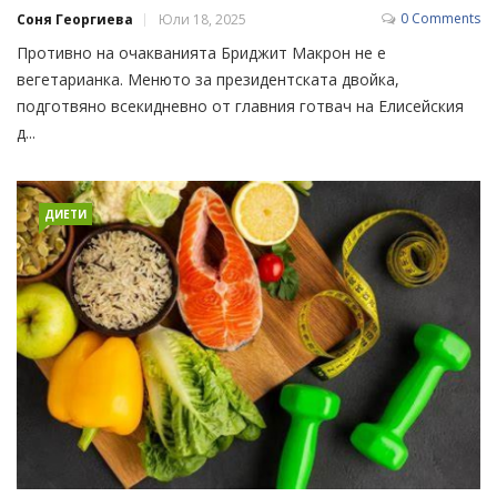
0 Comments
Соня Георгиева
Юли 18, 2025
Противно на очакванията Бриджит Макрон не е
вегетарианка. Менюто за президентската двойка,
подготвяно всекидневно от главния готвач на Елисейския
д...
ДИЕТИ