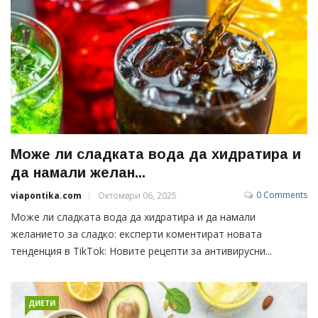
Може ли сладката вода да хидратира и
да намали желан...
0 Comments
viapontika.com
Октомври 06, 2025
Може ли сладката вода да хидратира и да намали
желанието за сладко: експерти коментират новата
тенденция в TikTok: Новите рецепти за антивирусни...
ДИЕТИ