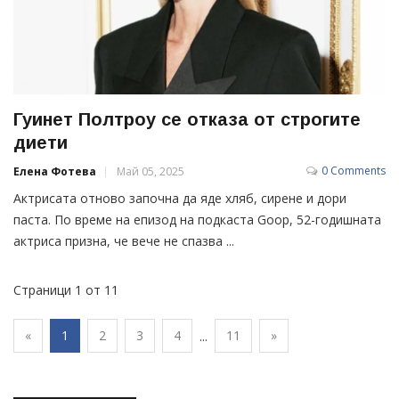
Гуинет Полтроу се отказа от строгите
диети
0 Comments
Елена Фотева
Май 05, 2025
Актрисата отново започна да яде хляб, сирене и дори
паста. По време на епизод на подкаста Goop, 52-годишната
актриса призна, че вече не спазва ...
Страници 1 от 11
«
1
2
3
4
11
»
...