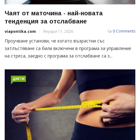
Чаят от маточина - най-новата
тенденция за отслабване
0 Comments
viapontika.com
Януари 11, 2026
Проучване установи, че когато възрастни със
затлъстяване са били включени в програма за управление
на стреса, заедно с програма за отслабване са з...
ДИЕТИ