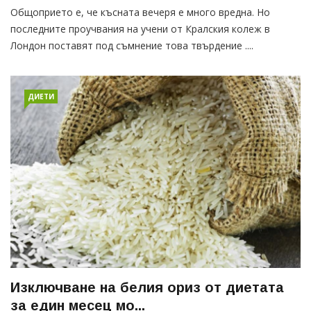
Общоприето е, че късната вечеря е много вредна. Но
последните проучвания на учени от Кралския колеж в
Лондон поставят под съмнение това твърдение ....
ДИЕТИ
Изключване на белия ориз от диетата
за един месец мо...