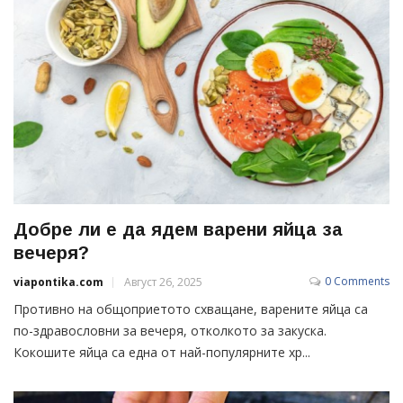
Добре ли е да ядем варени яйца за
вечеря?
0 Comments
viapontika.com
Август 26, 2025
Противно на общоприетото схващане, варените яйца са
по-здравословни за вечеря, отколкото за закуска.
Кокошите яйца са една от най-популярните хр...