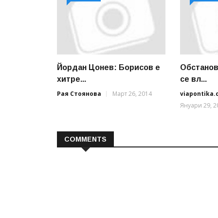
Йордан Цонев: Борисов е
Обстанов
хитре...
се вл...
Рая Стоянова
Март 26, 2014
viapontika
Януари 29, 2
COMMENTS