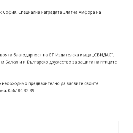
рк София. Специална наградата Златна Амфора на
 своята благодарност на ЕТ Издателска къща „СВИДАС”,
и Балкани и Българско дружество за защита на птиците
 е необходимо предварително да заявите своите
й: 056/ 84 32 39