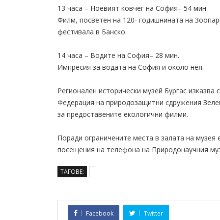
13 часа – Ноевият ковчег на София– 54 мин.
Филм, посветен на 120- годишнината на Зоопа
фестивала в Банско.
14 часа – Водите на София– 28 мин.
Импресия за водата на София и около нея.
Регионален исторически музей Бургас изказва
Федерация на природозащитни сдружения Зелен
за предоставените екологични филми.
Поради ограничените места в залата на музея
посещения на телефона на Природонаучния музе
ТАГОВЕ:
Facebook
Twitter