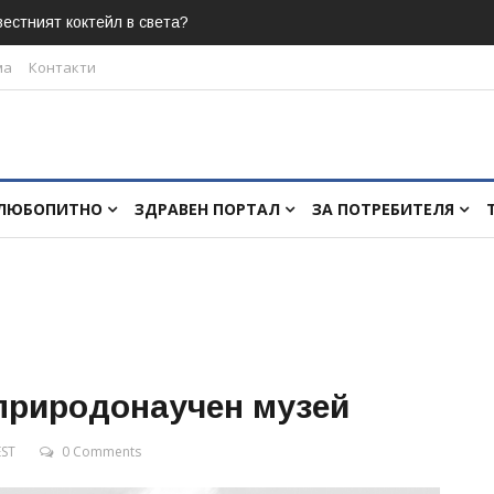
естният коктейл в света?
ма
Контакти
ЛЮБОПИТНО
ЗДРАВЕН ПОРТАЛ
ЗА ПОТРЕБИТЕЛЯ
 природонаучен музей
EST
0 Comments