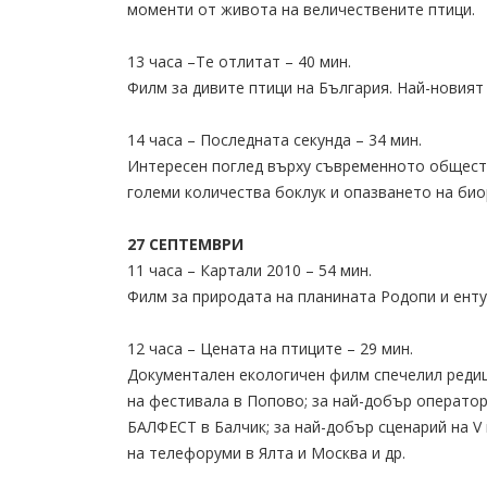
моменти от живота на величествените птици.
13 часа –Те отлитат – 40 мин.
Филм за дивите птици на България. Най-новият
14 часа – Последната секунда – 34 мин.
Интересен поглед върху съвременното обществ
големи количества боклук и опазването на би
27 СЕПТЕМВРИ
11 часа – Картали 2010 – 54 мин.
Филм за природата на планината Родопи и енту
12 часа – Цената на птиците – 29 мин.
Документален екологичен филм спечелил редиц
на фестивала в Попово; за най-добър операто
БАЛФЕСТ в Балчик; за най-добър сценарий на V
на телефоруми в Ялта и Москва и др.