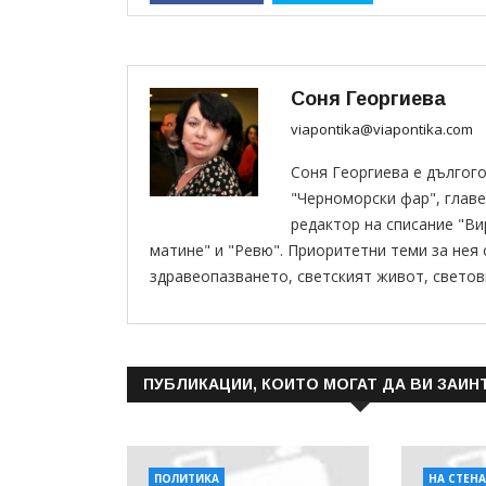
Соня Георгиева
viapontika@viapontika.com
Соня Георгиева е дългог
"Черноморски фар", главе
редактор на списание "В
матине" и "Ревю". Приоритетни теми за нея
здравеопазването, светският живот, светов
ПУБЛИКАЦИИ, КОИТО МОГАТ ДА ВИ ЗАИН
ПОЛИТИКА
НА СТЕН