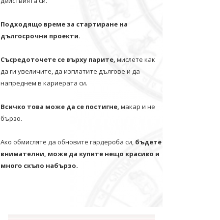
действията си.
Подходящо време за стартиране на
дългосрочни проекти.
Съсредоточете се върху парите,
мислете как
да ги увеличите, да изплатите дългове и да
напреднем в кариерата си.
Всичко това може да се постигне,
макар и не
бързо.
Ако обмисляте да обновите гардероба си,
бъдете
внимателни, може да купите нещо красиво и
много скъпо набързо.