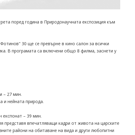
трета поред година в Природонаучната експозиция към
К. Фотинов" 30 ще се превърне в кино салон за всички
ка. В програмата са включени общо 8 филма, заснети у
и – 27 мин.
а и нейната природа.
н експонат – 39 мин.
ия представя впечатляващи кадри от живота на царските
таните райони на обитаване на вида и други любопитни