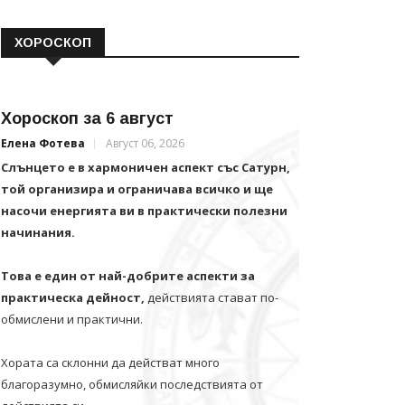
ХОРОСКОП
Хороскоп за 6 август
Елена Фотева
Август 06, 2026
Слънцето е в хармоничен аспект със Сатурн,
той организира и ограничава всичко и щe
насочи енергията ви в практически полезни
начинания.
Това е един от най-добрите аспекти за
практическа дейност,
действията стават по-
обмислени и практични.
Хората са склонни да действат много
благоразумно, обмисляйки последствията от