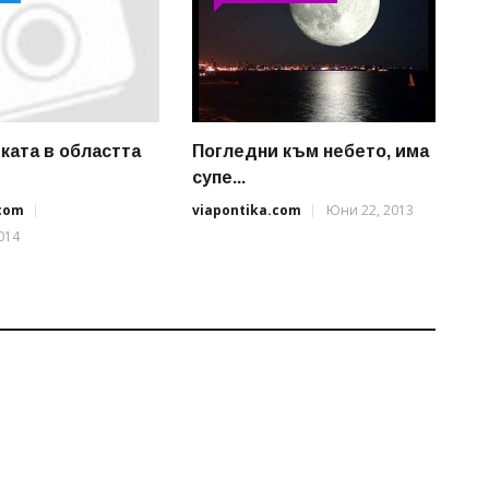
ката в областта
Погледни към небето, има
супе...
.com
viapontika.com
Юни 22, 2013
014