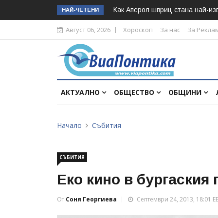
Как Аперол шприц стана най-изв
НАЙ-ЧЕТЕНИ
Август 06, 2026
Хороскоп
За нас
За Рекла
АКТУАЛНО
ОБЩЕСТВО
ОБЩИНИ
Начало
Събития
СЪБИТИЯ
Eко кино в бургаския
От
Соня Георгиева
Септември 24, 2013, 18:01 E