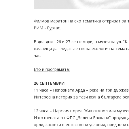
Филмов маратон на еко тематика откриват за 
РИМ - Бургас.
В два дни - 26 и 27 септември, в музея на ул. "
желаещи да гледат ленти на екологична темати
нас.
Ето и програмата:
26 СЕПТЕМВРИ
11 часа – Непозната Арда – река на три държав
Интересна история за тази южна българска рек
12 часа – Царският орел. Жив символ или музее
Изготвената от ФПС „Зелени Балкани” продукц
орли, заснети в естествени условия, предпочи