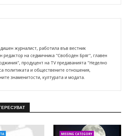
одишен журналист, работила във вестник
н редактор на седмичника "Свободен Бряг", главен
ирджиния", продуцент на TV предаванията "Неделно
 са политиката и обществените отношения,
ните знаменитости, културата и модата.
ТЕРЕСУВАТ
АТА
MISSING CATEGORY