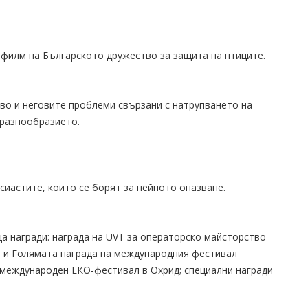
 филм на Българското дружество за защита на птиците.
о и неговите проблеми свързани с натрупването на
оразнообразието.
сиастите, които се борят за нейното опазване.
а награди: награда на UVT за операторско майсторство
р и Голямата награда на международния фестивал
 международен ЕКО-фестивал в Охрид; специални награди