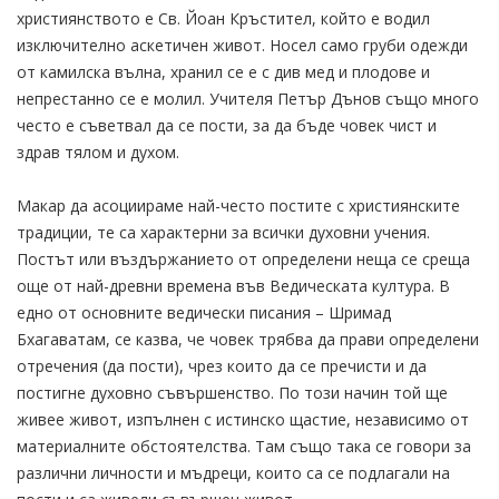
християнството е Св. Йоан Кръстител, който е водил
изключително аскетичен живот. Носел само груби одежди
от камилска вълна, хранил се е с див мед и плодове и
непрестанно се е молил. Учителя Петър Дънов също много
често е съветвал да се пости, за да бъде човек чист и
здрав тялом и духом.
Макар да асоциираме най-често постите с християнските
традиции, те са характерни за всички духовни учения.
Постът или въздържанието от определени неща се среща
още от най-древни времена във Ведическата култура. В
едно от основните ведически писания – Шримад
Бхагаватам, се казва, че човек трябва да прави определени
отречения (да пости), чрез които да се пречисти и да
постигне духовно съвършенство. По този начин той ще
живее живот, изпълнен с истинско щастие, независимо от
материалните обстоятелства. Там също така се говори за
различни личности и мъдреци, които са се подлагали на