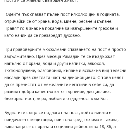
пости и са живели съвършен живот.
Юдейте пък спазват пълен пост няколко дни в годината,
отричайки се от храна, вода, миене, ресане и къпане.
Правят го в знак на покаяние за извършените грехове и
като начин да се презаредят духовно.
При правоверните мюсюлмани спазването на пост е просто
задължително. През месеца Рамадан те се въздържат
напълно от храна, вода и други напитки, алкохол,
тютюнопушене, благовония, къпане и всякакъв вид телесни
наслади през светлата част на денонощието. С това целят
да се пречистят от нежеланите негативи в себе си, да
развият добри качества като търпение, дисциплина,
безкористност, вяра, любов и отдаденост към Бог.
Будистите също се подлагат на пост, който винаги е
придружен с медитация, при това сред тях има и такива,
лишаващи се от храна и социални дейности за 18, 36, а