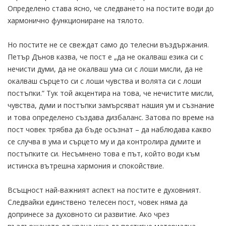
Определено става ясно, че следването на постите води до
хармонично функциониране на тялото.
Но постите не се свеждат само до телесни въздържания.
Петър Дънов казва, че пост е „да не окалваш езика си с
нечисти думи, да не окалваш ума си с лоши мисли, да не
окалваш сърцето си с лоши чувства и волята си с лоши
постъпки.” Тук той акцентира на това, че нечистите мисли,
чувства, думи и постъпки замърсяват нашия ум и съзнание
и това определено създава дизбаланс. Затова по време на
пост човек трябва да бъде осъзнат – да наблюдава какво
се случва в ума и сърцето му и да контролира думите и
постъпките си. Несъмнено това е път, който води към
истинска вътрешна хармония и спокойствие.
Всъщност най-важният аспект на постите е духовният.
Следвайки единствено телесен пост, човек няма да
допринесе за духовното си развитие. Ако чрез