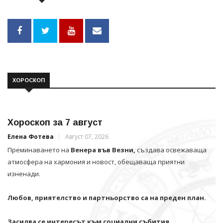
ХОРОСКОП
Хороскоп за 7 август
Елена Фотева
Август 07, 2026
Преминаването на
Венера във Везни,
създава освежаваща
атмосфера на хармония и новост, обещаваща приятни
изненади.
Любов, приятелство и партньорство са на преден план.
Засилва се интересът към социални събития,