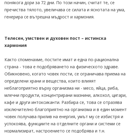
понякога дори за 72 дни. По този начин, считат те, се
пречиства тялото, увеличава се силата и яснотата на ума,
генерира се вътрешна мъдрост и хармония.
Телесен, умствен и духовен пост – истинска
хармония
Както споменахме, постите имат и една по-рационална
страна - това е подобряването на физическото здраве.
Обикновено, когато човек пости, се ограничава приема на
определени храни и вещества, които влияят
неблагоприятно върху организма ни - месо, яйца, риба,
млечни продукти, концентрирани мазнини, алкохол, цигари,
кафе и други интоксиканти. Разбира се, това се отразява
изключително благоприятно на организма и в един момент
човек получава прилив на енергия, умът му се избистря и
успокоява, функциите на отделните органи и системи се
нормализират, настроението се подобрява и т.н.