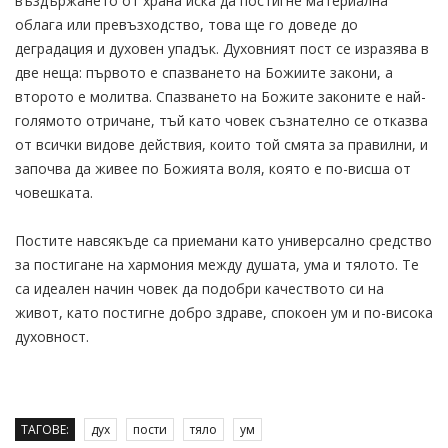
въздържането от храна иска да постигне материална
облага или превъзходство, това ще го доведе до
деградация и духовен упадък. Духовният пост се изразява в
две неща: първото е спазването на Божиите закони, а
второто е молитва. Спазването на Божите законите е най-
голямото отричане, тъй като човек съзнателно се отказва
от всички видове действия, които той смята за правилни, и
започва да живее по Божията воля, която е по-висша от
човешката.
Постите навсякъде са приемани като универсално средство
за постигане на хармония между душата, ума и тялото. Те
са идеален начин човек да подобри качеството си на
живот, като постигне добро здраве, спокоен ум и по-висока
духовност.
ТАГОВЕ:
дух
пости
тяло
ум