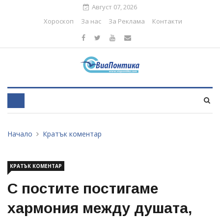
Август 07, 2026
Хороскоп
За нас
За Реклама
Контакти
Начало
Кратък коментар
КРАТЪК КОМЕНТАР
С постите постигаме
хармония между душата,