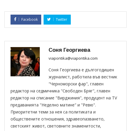
Facebook
Twitter
Соня Георгиева
viapontika@viapontika.com
Соня Георгиева е дългогодишен
журналист, работила във вестник
"Черноморски фар", главен
редактор на седмичника "Свободен Бряг", главен
редактор на списание "Вирджиния", продуцент на TV
предаванията "Неделно матине" и "Ревю".
Приоритетни теми за нея са политиката и
обществените отношения, здравеопазването,
светският живот, световните знаменитости,