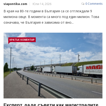
0 Comments
viapontika.com
Юли 14, 2026
В края на 80-те години в България са се отглеждали 9
милиона овце. В момента са много под един милион. Това
означава, че България е зависима от вно...
КРАТЪК КОМЕНТАР
Експерт даде съвети как магистралите