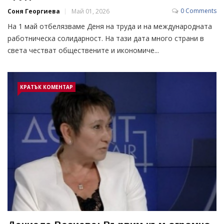
0 Comments
Соня Георгиева
Май 01, 2026
На 1 май отбелязваме Деня на труда и на международната
работническа солидарност. На тази дата много страни в
света честват обществените и икономиче...
КРАТЪК КОМЕНТАР