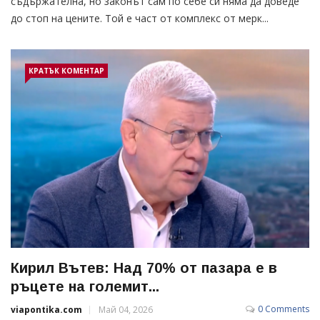
съдържателна, но законът сам по себе си няма да доведе
до стоп на цените. Той е част от комплекс от мерк...
КРАТЪК КОМЕНТАР
Кирил Вътев: Над 70% от пазара е в
ръцете на големит...
0 Comments
viapontika.com
Май 04, 2026