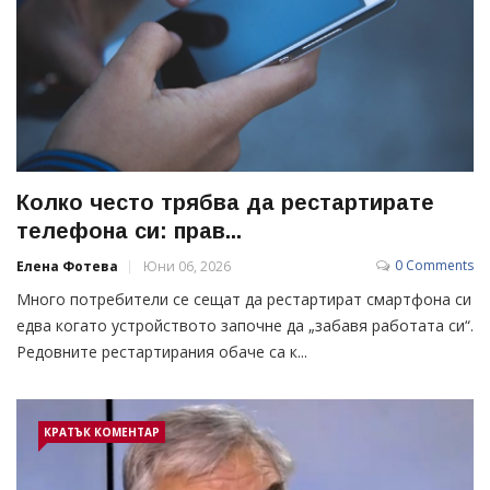
Колко често трябва да рестартирате
телефона си: прав...
0 Comments
Елена Фотева
Юни 06, 2026
Много потребители се сещат да рестартират смартфона си
едва когато устройството започне да „забавя работата си“.
Редовните рестартирания обаче са к...
КРАТЪК КОМЕНТАР