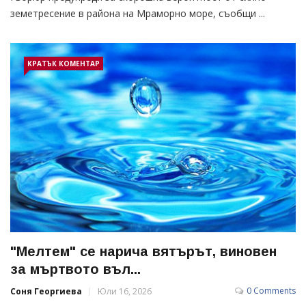
земетресение в района на Мраморно море, съобщи ...
КРАТЪК КОМЕНТАР
"Мелтем" се нарича вятърът, виновен
за мъртвото въл...
0 Comments
Соня Георгиева
Юли 16, 2026