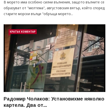
В морето има особено силни вълнения, защото вълните се
образуват от "мелтема", августовския вятър, който според
старите морски вълци "обръща морето...
КРАТЪК КОМЕНТАР
Радомир Чолаков: Установихме няколко
картела. Два от...