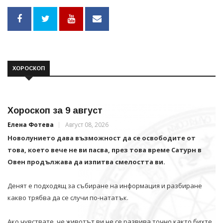
ХОРОСКОП
Хороскоп за 9 август
Елена Фотева
Август 08, 2026
Новолунието дава възможност да се освободите от
това, което вече не ви пасва, през това време Сатурн в
Овен продължава да изпитва смелостта ви.
Денят е подходящ за събиране на информация и разбиране
какво трябва да се случи по-нататък.
Ако чувствате, че животът ви не се развива точно както бихте