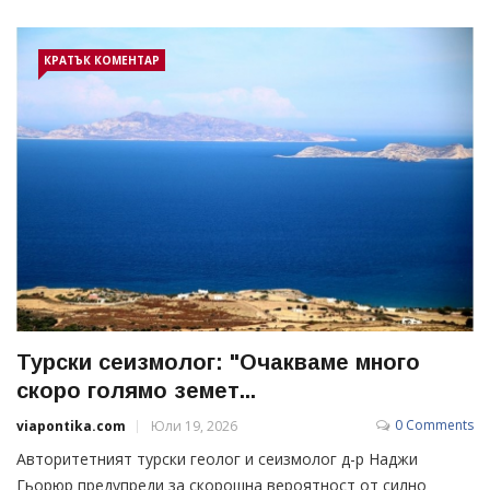
КРАТЪК КОМЕНТАР
Турски сеизмолог: "Очакваме много
скоро голямо земет...
0 Comments
viapontika.com
Юли 19, 2026
Авторитетният турски геолог и сеизмолог д-р Наджи
Гьорюр предупреди за скорошна вероятност от силно