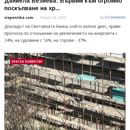
Даниела Везиева: Вървим към огромно
поскъпване на хр...
0 Comments
viapontika.com
Април 29, 2026
Докладът на Световната банка, който излезе днес, прави
прогноза по отношение на увеличението на енергията с
24%, на суровини с 16%, на торове - 37%...
КРАТЪК КОМЕНТАР