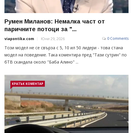
Румен Миланов: Немалка част от
паричните потоци за "...
0 Comments
viapontika.com
Юни 29, 2026
Този модел не се свърза с 5, 10 ил 50 лидери - това стана
модел на поведение. Така коментира пред "Тази сутрин" по
бТВ скандала около "Баба Алино" ...
КРАТЪК КОМЕНТАР