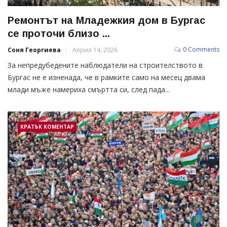
Ремонтът на Младежкия дом в Бургас
се проточи близо ...
0 Comments
Соня Георгиева
Април 14, 2026
За непредубедените наблюдатели на строителството в
Бургас не е изненада, че в рамките само на месец двама
млади мъже намериха смъртта си, след пада...
КРАТЪК КОМЕНТАР