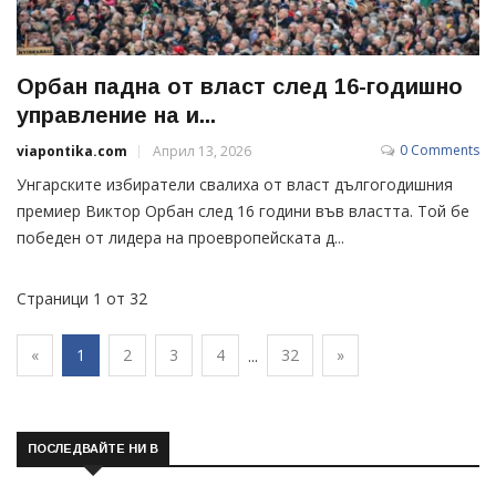
Орбан падна от власт след 16-годишно
управление на и...
0 Comments
viapontika.com
Април 13, 2026
Унгарските избиратели свалиха от власт дългогодишния
премиер Виктор Орбан след 16 години във властта. Той бе
победен от лидера на проевропейската д...
Страници 1 от 32
«
1
2
3
4
32
»
...
ПОСЛЕДВАЙТЕ НИ В