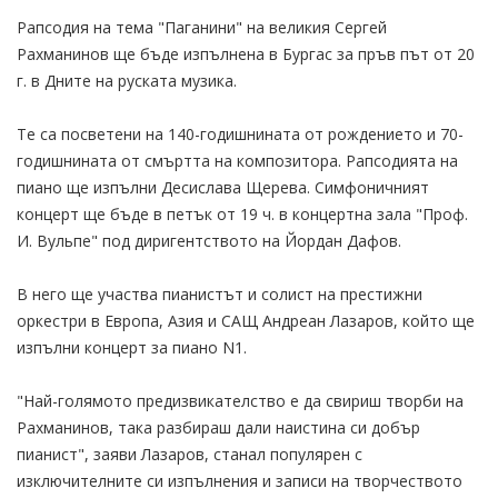
Рапсодия на тема "Паганини" на великия Сергей
Рахманинов ще бъде изпълнена в Бургас за пръв път от 20
г. в Дните на руската музика.
Те са посветени на 140-годишнината от рождението и 70-
годишнината от смъртта на композитора. Рапсодията на
пиано ще изпълни Десислава Щерева. Симфоничният
концерт ще бъде в петък от 19 ч. в концертна зала "Проф.
И. Вульпе" под диригентството на Йордан Дафов.
В него ще участва пианистът и солист на престижни
оркестри в Европа, Азия и САЩ Андреан Лазаров, който ще
изпълни концерт за пиано N1.
"Най-голямото предизвикателство е да свириш творби на
Рахманинов, така разбираш дали наистина си добър
пианист", заяви Лазаров, станал популярен с
изключителните си изпълнения и записи на творчеството