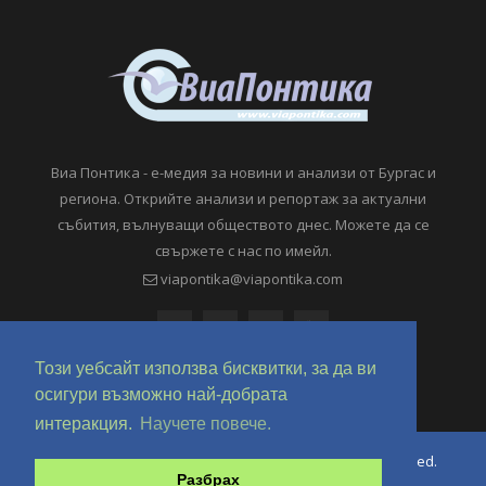
Виа Понтика - е-медия за новини и анализи от Бургас и
региона. Открийте анализи и репортаж за актуални
събития, вълнуващи обществото днес. Можете да се
свържете с нас по имейл.
viapontika@viapontika.com
Този уебсайт използва бисквитки, за да ви
осигури възможно най-добрата
интеракция.
Научете повече.
Copyright © 2018-2024 ViaPontika.com. All Rights Reserved.
Разбрах