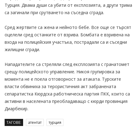
Турция. Двама души са убити от експлозията, а други трима
са загинали при срутването на съседна сграда.
Сред жертвите са жена и нейното бебе. Все още се търсят
оцелели сред останките от взрива. Бомбата е взривена на
входа на полицейския участъка, пострадали са и съседни
жилищни сгради.
Нападателите са стреляли след експлозията с гранатомет
срещу полицейското управление. Никоя групировка за
момента не е поела отговорност за атаката. Турските
власти обвиниха за терористичния акт забранената
сепаратистка Кюрдска работническа партия ПКК, които са
активни в населената преобладаващо с кюрди провинция
Диарбекир.
ТАГОВЕ:
атентат
турция