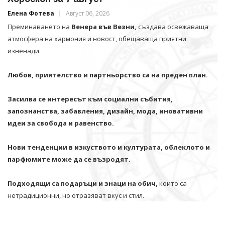
Елена Фотева
Август 06, 2026
Преминаването на
Венера във Везни,
създава освежаваща
атмосфера на хармония и новост, обещаваща приятни
изненади.
Любов, приятелство и партньорство са на преден план.
Засилва се интересът към социални събития,
запознанства, забавления, дизайн, мода, иновативни
идеи за свобода и равенство.
Нови тенденции в изкуството и културата, облеклото и
парфюмите може да се възродят.
Подходящи са подаръци и знаци на обич,
които са
нетрадиционни, но отразяват вкус и стил.