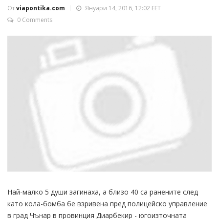
От
viapontika.com
Януари 14, 2016, 12:02 EET
0 Comments
Най-малко 5 души загинаха, а близо 40 са ранените след
като кола-бомба бе взривена пред полицейско управление
в град Чънар в провинция Диарбекир - югоизточната