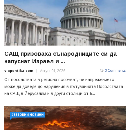
САЩ призоваха сънародниците си да
напуснат Израел и ...
0 Comments
viapontika.com
Август 01, 2026
От посолствата в региона посочват, че напрежението
може да доведе до нарушения в пътуванията Посолствата
на САЩ в Йерусалим и в други столици от Б...
СВЕТОВНИ НОВИНИ