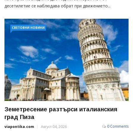
десетилетие се наблюдава обрат при движението...
СВЕТОВНИ НОВИНИ
Земетресение разтърси италианския
град Пиза
0 Comments
viapontika.com
Август 04, 2026