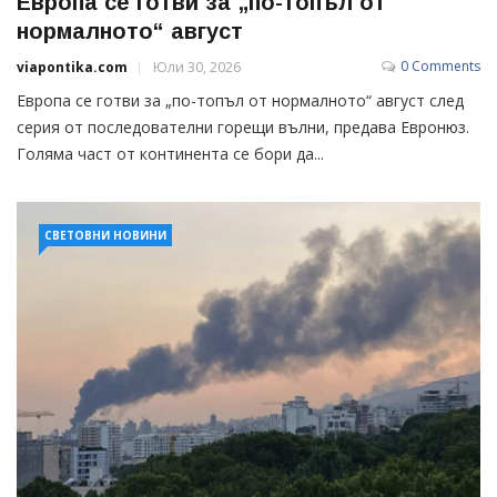
Европа се готви за „по-топъл от
нормалното“ август
0 Comments
viapontika.com
Юли 30, 2026
Европа се готви за „по-топъл от нормалното“ август след
серия от последователни горещи вълни, предава Евронюз.
Голяма част от континента се бори да...
СВЕТОВНИ НОВИНИ