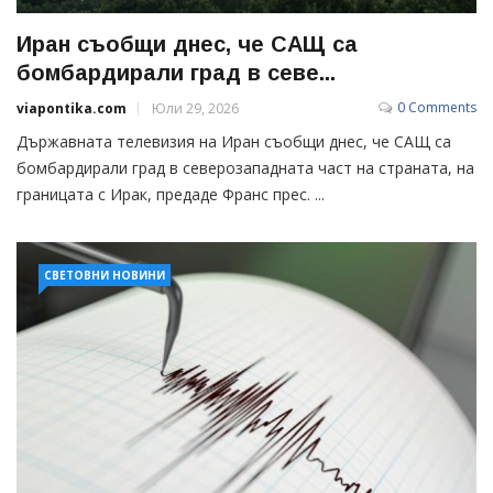
Иран съобщи днес, че САЩ са
бомбардирали град в севе...
0 Comments
viapontika.com
Юли 29, 2026
Държавната телевизия на Иран съобщи днес, че САЩ са
бомбардирали град в северозападната част на страната, на
границата с Ирак, предаде Франс прес. ...
СВЕТОВНИ НОВИНИ