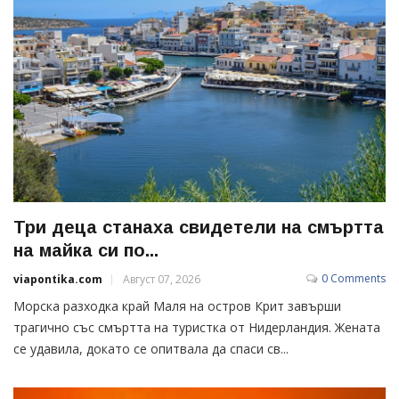
Три деца станаха свидетели на смъртта
на майка си по...
0 Comments
viapontika.com
Август 07, 2026
Морска разходка край Маля на остров Крит завърши
трагично със смъртта на туристка от Нидерландия. Жената
се удавила, докато се опитвала да спаси св...