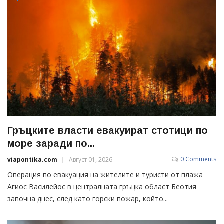
Гръцките власти евакуират стотици по
море заради по...
0 Comments
viapontika.com
Август 01, 2026
Операция по евакуация на жителите и туристи от плажа
Агиос Василейос в централната гръцка област Беотия
започна днес, след като горски пожар, който...