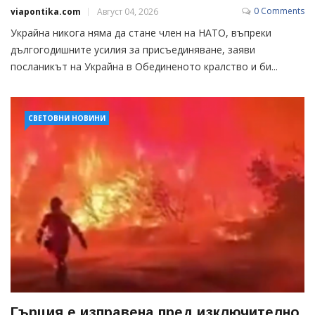
0 Comments
viapontika.com
Август 04, 2026
Украйна никога няма да стане член на НАТО, въпреки
дългогодишните усилия за присъединяване, заяви
посланикът на Украйна в Обединеното кралство и би...
СВЕТОВНИ НОВИНИ
Гърция е изправена пред изключително