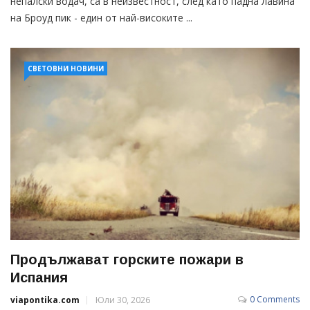
непалски водач, са в неизвестност, след като падна лавина
на Броуд пик - един от най-високите ...
СВЕТОВНИ НОВИНИ
Продължават горските пожари в
Испания
0 Comments
viapontika.com
Юли 30, 2026