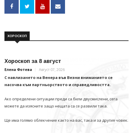
ХОРОСКОП
Хороскоп за 8 август
Елена Фотева
Август 07, 2026
С навлизането на Венера във Везни вниманието се
насочва към партньорството и справедливостта.
Ако определени ситуации преди са били двусмислени, сега
можете да изясните защо нещата са се развили така.
Ще има голямо облекчение както на вас, така и за другия човек.