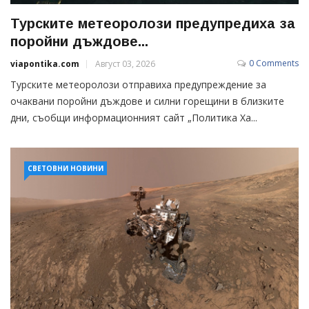
Турските метеоролози предупредиха за
поройни дъждове...
0 Comments
viapontika.com
Август 03, 2026
Турските метеоролози отправиха предупреждение за
очаквани поройни дъждове и силни горещини в близките
дни, съобщи информационният сайт „Политика Ха...
СВЕТОВНИ НОВИНИ