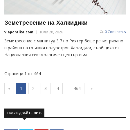
Земетресение на Халкидики
0 Comments
viapontika.com
Юли 28, 2026
Земетресение с магнитуд 3,7 по Рихтер беше регистрирано
в района на гръцкия полуостров Халкидики, съобщиха от
Националния сеизмологичен център към ...
Страници 1 от 464
«
1
2
3
4
464
»
...
ПОСЛЕДВАЙТЕ НИ В