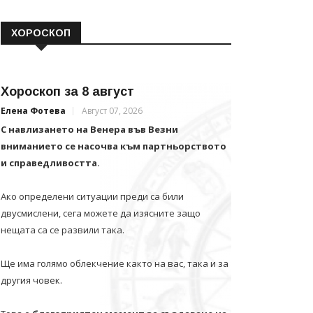
ХОРОСКОП
Хороскоп за 8 август
Елена Фотева
Август 07, 2026
С навлизането на Венера във Везни
вниманието се насочва към партньорството
и справедливостта.
Ако определени ситуации преди са били
двусмислени, сега можете да изясните защо
нещата са се развили така.
Ще има голямо облекчение както на вас, така и за
другия човек.