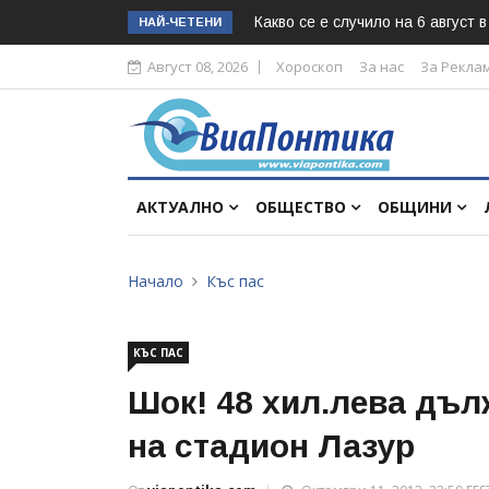
Какво се е случило на 6 август 
НАЙ-ЧЕТЕНИ
Август 08, 2026
Хороскоп
За нас
За Рекла
АКТУАЛНО
ОБЩЕСТВО
ОБЩИНИ
Начало
Къс пас
КЪС ПАС
Шок! 48 хил.лева дъл
на стадион Лазур