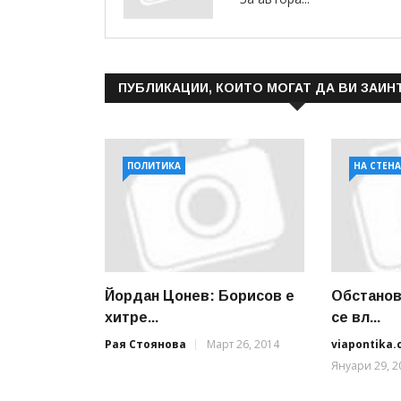
ПУБЛИКАЦИИ, КОИТО МОГАТ ДА ВИ ЗАИН
ПОЛИТИКА
НА СТЕН
Йордан Цонев: Борисов е
Обстанов
хитре...
се вл...
Рая Стоянова
Март 26, 2014
viapontika
Януари 29, 2