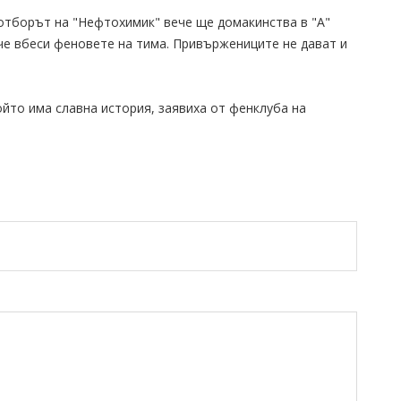
е отборът на "Нефтохимик" вече ще домакинства в "А"
че вбеси феновете на тима. Привържениците не дават и
ойто има славна история, заявиха от фенклуба на