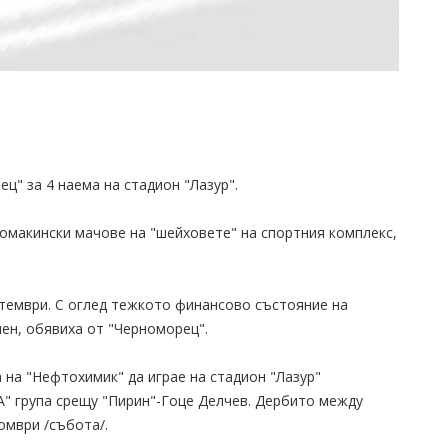
ц" за 4 наема на стадион "Лазур".
омакински мачове на "шейховете" на спортния комплекс,
птември. С оглед тежкото финансово състояние на
шен, обявиха от "Черноморец".
 на "Нефтохимик" да играе на стадион "Лазур"
"А" група срещу "Пирин"-Гоце Делчев. Дербито между
омври /събота/.