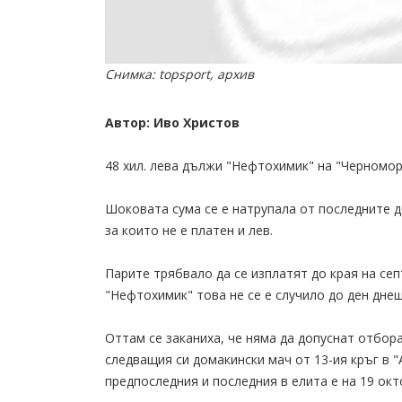
Снимка: topsport, архив
Автор: Иво Христов
48 хил. лева дължи "Нефтохимик" на "Черноморе
Шоковата сума се е натрупала от последните д
за които не е платен и лев.
Парите трябвало да се изплатят до края на се
"Нефтохимик" това не се е случило до ден дне
Оттам се заканиха, че няма да допуснат отбора
следващия си домакински мач от 13-ия кръг в 
предпоследния и последния в елита е на 19 окт