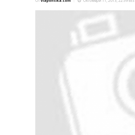
От
viapontika.com
Октомври 11, 2013, 22:59 EES