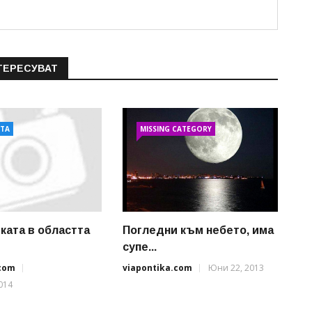
ТЕРЕСУВАТ
АТА
MISSING CATEGORY
ката в областта
Погледни към небето, има
супе...
.com
viapontika.com
Юни 22, 2013
014