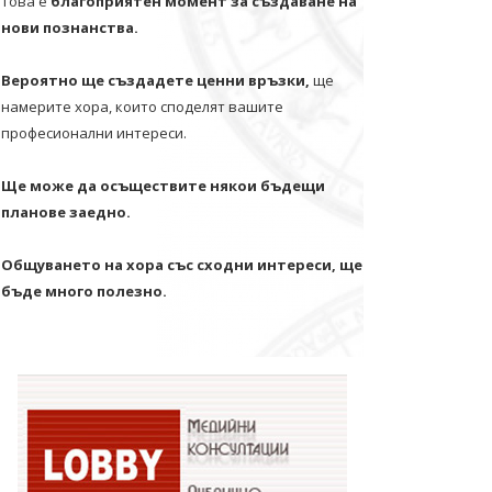
Това е
благоприятен момент за създаване на
нови познанства.
Вероятно ще създадете ценни връзки,
ще
намерите хора, които споделят вашите
професионални интереси.
Ще може да осъществите някои бъдещи
планове заедно.
Общуването на хора със сходни интереси, ще
бъде много полезно.