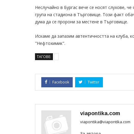
Неслучайно в Бургас вече се носят слухове, ч
група на стадиона в Търговище. Този факт оба
дума да се пророни за местене в Търговище.
Искаме да запазим автентичността на клуба, к
"Нефтохимик".
ТАГОВЕ:
Facebook
Twitter
viapontika.com
viapontika@viapontika.com
За автора...