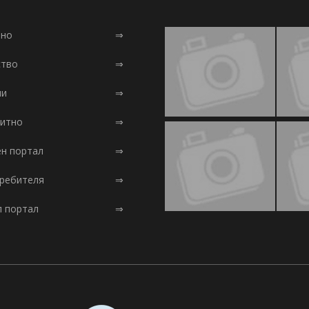
лно
⇒
тво
⇒
ни
⇒
итно
⇒
ен портал
⇒
требителя
⇒
л портал
⇒