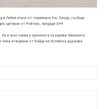
од в Либия южно от терминала Рас Лануф, съобщи
я, цитиран от Ройтерс, предаде БНР.
 Не е ясно каква е причината за взрива. Миналата
р бяха атакувани от бойци на Ислямска държава.