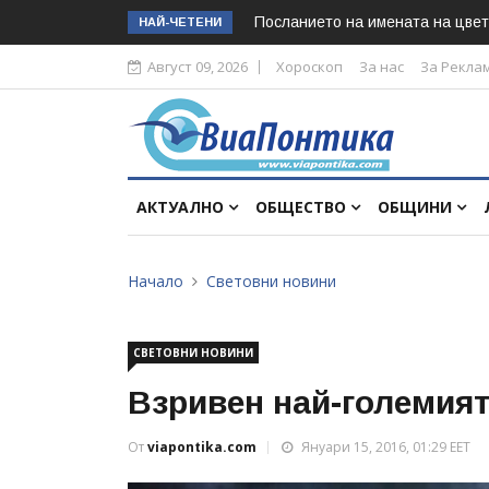
Посланието на имената на цвет
НАЙ-ЧЕТЕНИ
Август 09, 2026
Хороскоп
За нас
За Рекла
АКТУАЛНО
ОБЩЕСТВО
ОБЩИНИ
Начало
Световни новини
СВЕТОВНИ НОВИНИ
Взривен най-големия
От
viapontika.com
Януари 15, 2016, 01:29 EET