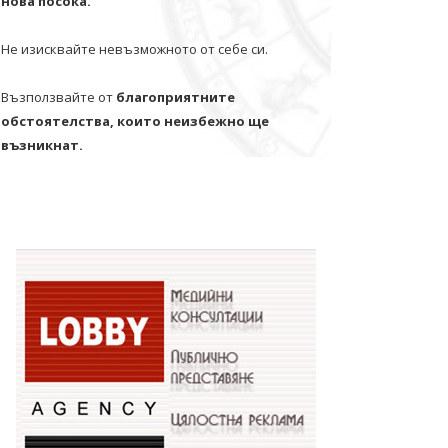
нова посока.
Не изисквайте невъзможното от себе си.
Възползвайте от
благоприятните
обстоятелства, които неизбежно ще
възникнат.