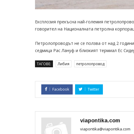
Експлозия прекъсна най-големия петролопров
говорител на Националната петролна корпораци
Петролопроводът не се ползва от над 2 години.
седмица Рас Лануф и близкият термиал Ес Сиде
ТАГОВЕ:
Либия
петролопровод
Facebook
Twitter
viapontika.com
viapontika@viapontika.com