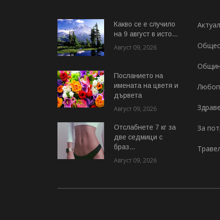
Какво се е случило
Актуа
на 9 август в исто...
Общес
Август 09, 2026
Общи
Посланието на
имената на цветя и
Любоп
дървета
Здрав
Август 09, 2026
Отслабнете 7 кг за
За по
две седмици с
браз...
Траве
Август 09, 2026