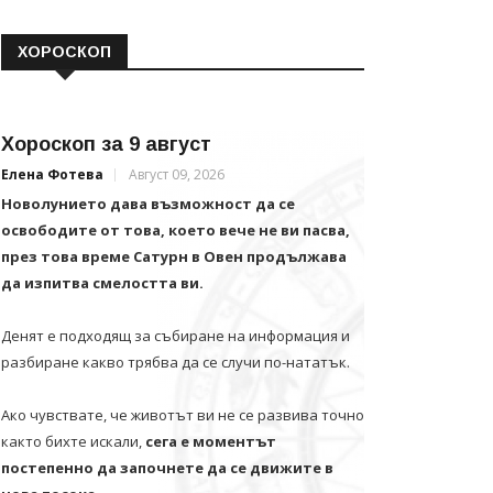
ХОРОСКОП
Хороскоп за 9 август
Елена Фотева
Август 09, 2026
Новолунието дава възможност да се
освободите от това, което вече не ви пасва,
през това време Сатурн в Овен продължава
да изпитва смелостта ви.
Денят е подходящ за събиране на информация и
разбиране какво трябва да се случи по-нататък.
Ако чувствате, че животът ви не се развива точно
както бихте искали,
сега е моментът
постепенно да започнете да се движите в