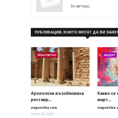
За автора...
ПУБЛИКАЦИИ, КОИТО МОГАТ ДА ВИ ЗАИН
ЛЮБОПИТНО
АКЦЕНТ
Археолози възобновиха
Какво се 
реставр...
март...
viapontika.com
viapontika
Август 04, 2026