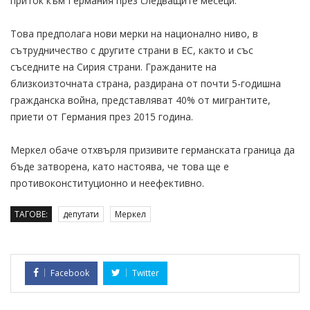
приток към Германия през следващите месеци.
Това предполага нови мерки на национално ниво, в
сътрудничество с другите страни в ЕС, както и със
съседните на Сирия страни. Гражданите на
близкоизточната страна, раздирана от почти 5-годишна
гражданска война, представляват 40% от мигрантите,
приети от Германия през 2015 година.
Меркел обаче отхвърля призивите германската граница да
бъде затворена, като настоява, че това ще е
противоконституционно и неефективно.
ТАГОВЕ:
депутати
Меркел
Facebook
Twitter