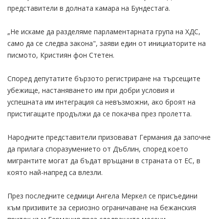
представители в долната камара на Бундестага.
„Не искаме да разделяме парламентарната група на ХДС,
само да се следва закона", заяви един от инициаторите на
писмото, Кристиян фон Стетен.
Според депутатите бързото регистриране на търсещите
убежище, настаняването им при добри условия и
успешната им интеграция са невъзможни, ако броят на
пристигащите продължи да се покачва през пролетта.
Народните представители призовават Германия да започне
да прилага споразумението от Дъблин, според което
мигрантите могат да бъдат връщани в страната от ЕС, в
която най-напред са влезли.
През последните седмици Ангела Меркел се присъедини
към призивите за сериозно ограничаване на бежанския