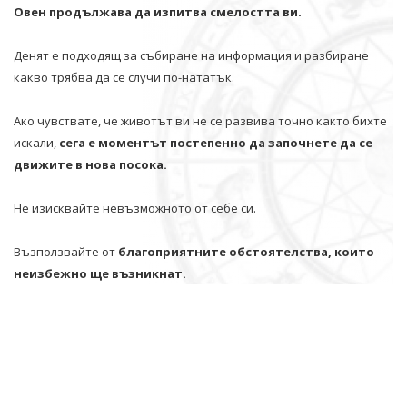
Овен продължава да изпитва смелостта ви.
Денят е подходящ за събиране на информация и разбиране
какво трябва да се случи по-нататък.
Ако чувствате, че животът ви не се развива точно както бихте
искали,
сега е моментът постепенно да започнете да се
движите в нова посока.
Не изисквайте невъзможното от себе си.
Възползвайте от
благоприятните обстоятелства, които
неизбежно ще възникнат.