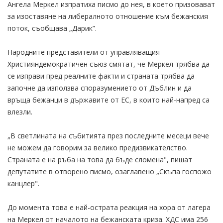
Ангела Меркел изпратиха писмо до нея, в което призовават
за изоставяне на либералното отношение към бежанския
поток, съобщава „Дарик”.
Народните представители от управляващия
Християндемократичен съюз смятат, че Меркел трябва да
се изправи пред реалните факти и страната трябва да
започне да използва споразумението от Дъблин и да
връща бежанци в държавите от ЕС, в които най-напред са
влезли.
„В светлината на събитията през последните месеци вече
не можем да говорим за велико предизвикателство.
Страната е на ръба на това да бъде сломена", пишат
депутатите в отворено писмо, озаглавено „Скъпа госпожо
канцлер".
До момента това е най-острата реакция на хора от лагера
на Меркел от началото на бежанската криза. ХДС има 256