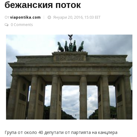
бежанския поток
От
viapontika.com
Януари 20, 2016, 15:03 EET
0 Comments
Група от около 40 депутати от партията на канцлера