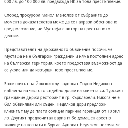
000 лв. до 100 000 лв. предвижда НК за това престъпление.
Според прокурора Манол Манолов от събраните до
момента доказателства може да се направи обосновано
предположение, че Мустафа е автор на престъпното
деяние.
Представителят на държавното обвинение посочи, че
Мустафа не е български гражданин и няма постоянен адрес
на българска територия, което предоставя възможност да
се укрие или да извърши ново престъпление.
Защитникът на Йоксюзоглу - адвокат Тодор Недялков
наблегна на чистото съдебно досие на клиента си. Турският
гражданин държи ресторант в гр. Къркларели. Никога не е
бил обвиняван или съден. Недялков дори предложи
клиентът му да плати солидна парична гаранция от 10 хил.
лв. Другият предпочитан вариант бе домашен арест в
жилище на познати в Бургас. Адвокат Недялков посочи, че