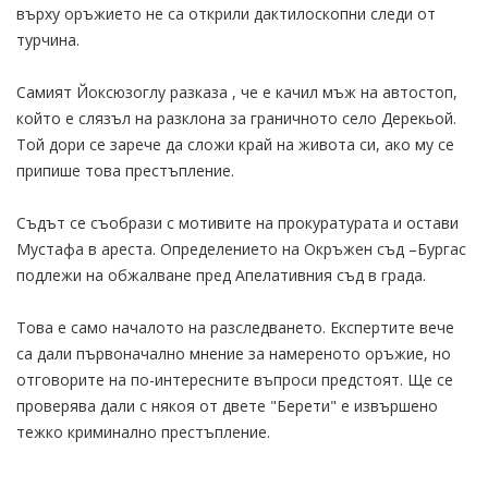
върху оръжието не са открили дактилоскопни следи от
турчина.
Самият Йоксюзоглу разказа , че е качил мъж на автостоп,
който е слязъл на разклона за граничното село Дерекьой.
Той дори се зарече да сложи край на живота си, ако му се
припише това престъпление.
Съдът се съобрази с мотивите на прокуратурата и остави
Мустафа в ареста. Определението на Окръжен съд –Бургас
подлежи на обжалване пред Апелативния съд в града.
Това е само началото на разследването. Експертите вече
са дали първоначално мнение за намереното оръжие, но
отговорите на по-интересните въпроси предстоят. Ще се
проверява дали с някоя от двете "Берети" е извършено
тежко криминално престъпление.