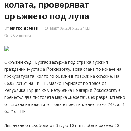
колата, проверяват
оръжието под лупа
От
Митко Добрев
Март 08, 2016, 23:24 EET
0 Comments
Окръжен съд - Бургас задържа под стража турския
гражданин Мустафа Йоксюзоглу. Това стана по искане на
прокуратурата, която го обвини в трафик на оръжие. На
06.03.2016г. на ГКПП „Малко Търново“ по трасе от
Република Турция към Република България Йоксюзоглу е
пренесъл два пистолета марка „Берета“, без разрешително
от страна на властите. Това е престъпление по чл.242, ал.1
б.„г“ от НК.
Лишаване от свобода от 3 г. до 10 г. и глоба в размер 20