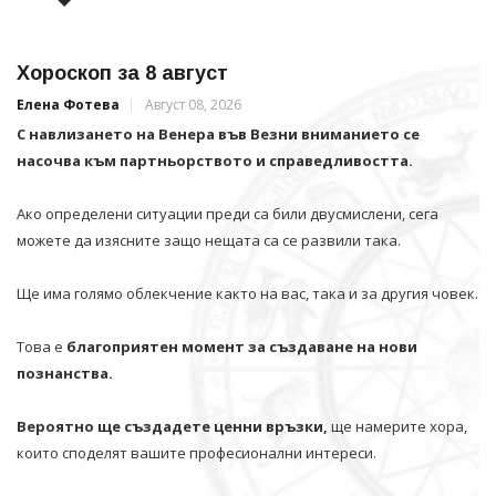
Хороскоп за 8 август
Елена Фотева
Август 08, 2026
С навлизането на Венера във Везни вниманието се
насочва към партньорството и справедливостта.
Ако определени ситуации преди са били двусмислени, сега
можете да изясните защо нещата са се развили така.
Ще има голямо облекчение както на вас, така и за другия човек.
Това е
благоприятен момент за създаване на нови
познанства.
Вероятно ще създадете ценни връзки,
ще намерите хора,
които споделят вашите професионални интереси.