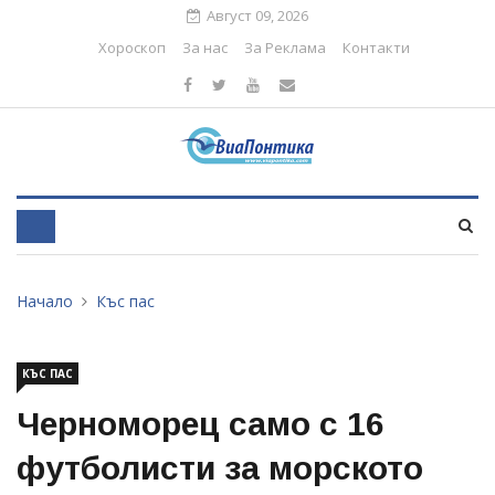
Август 09, 2026
Хороскоп
За нас
За Реклама
Контакти
Начало
Къс пас
КЪС ПАС
Черноморец само с 16
футболисти за морското