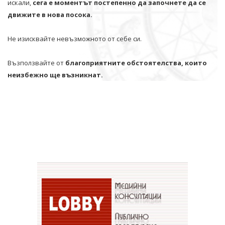
искали,
сега е моментът постепенно да започнете да се
движите в нова посока.
Не изисквайте невъзможното от себе си.
Възползвайте от
благоприятните обстоятелства, които
неизбежно ще възникнат.