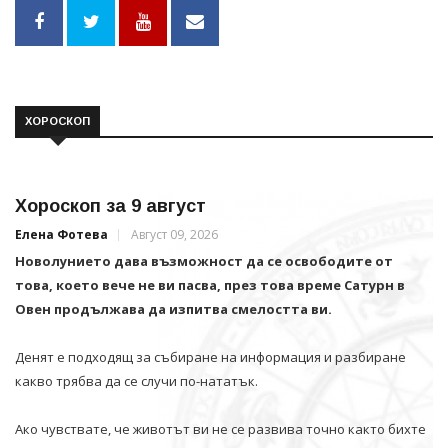
ХОРОСКОП
Хороскоп за 9 август
Елена Фотева
Август 09, 2026
Новолунието дава възможност да се освободите от
това, което вече не ви пасва, през това време Сатурн в
Овен продължава да изпитва смелостта ви.
Денят е подходящ за събиране на информация и разбиране
какво трябва да се случи по-нататък.
Ако чувствате, че животът ви не се развива точно както бихте