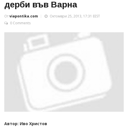
дерби във Варна
От
viapontika.com
Октомври 25, 2013, 17:31 EEST
0 Comments
Автор: Иво Христов