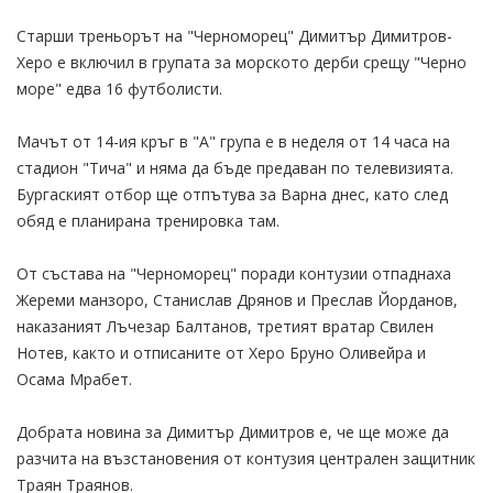
Старши треньорът на "Черноморец" Димитър Димитров-
Херо е включил в групата за морското дерби срещу "Черно
море" едва 16 футболисти.
Мачът от 14-ия кръг в "А" група е в неделя от 14 часа на
стадион "Тича" и няма да бъде предаван по телевизията.
Бургаският отбор ще отпътува за Варна днес, като след
обяд е планирана тренировка там.
От състава на "Черноморец" поради контузии отпаднаха
Жереми манзоро, Станислав Дрянов и Преслав Йорданов,
наказаният Лъчезар Балтанов, третият вратар Свилен
Нотев, както и отписаните от Херо Бруно Оливейра и
Осама Мрабет.
Добрата новина за Димитър Димитров е, че ще може да
разчита на възстановения от контузия централен защитник
Траян Траянов.