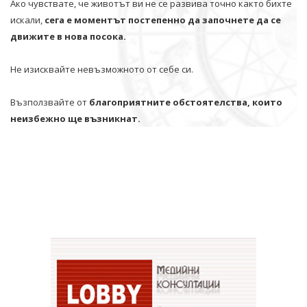
Ако чувствате, че животът ви не се развива точно както бихте
искали,
сега е моментът постепенно да започнете да се
движите в нова посока.
Не изисквайте невъзможното от себе си.
Възползвайте от
благоприятните обстоятелства, които
неизбежно ще възникнат.