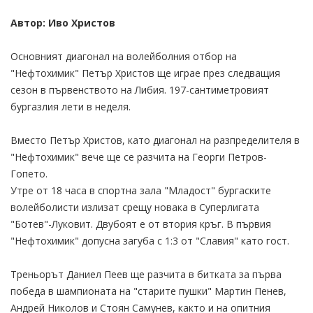
Автор: Иво Христов
Основният диагонал на волейболния отбор на
"Нефтохимик" Петър Христов ще играе през следващия
сезон в първенството на Либия. 197-сантиметровият
бургазлия лети в неделя.
Вместо Петър Христов, като диагонал на разпределителя в
"Нефтохимик" вече ще се разчита на Георги Петров-
Гопето.
Утре от 18 часа в спортна зала "Младост" бургаските
волейболисти излизат срещу новака в Суперлигата
"Ботев"-Луковит. Двубоят е от втория кръг. В първия
"Нефтохимик" допусна загуба с 1:3 от "Славия" като гост.
Треньорът Даниел Пеев ще разчита в битката за първа
победа в шампионата на "старите пушки" Мартин Пенев,
Андрей Николов и Стоян Самунев, както и на опитния