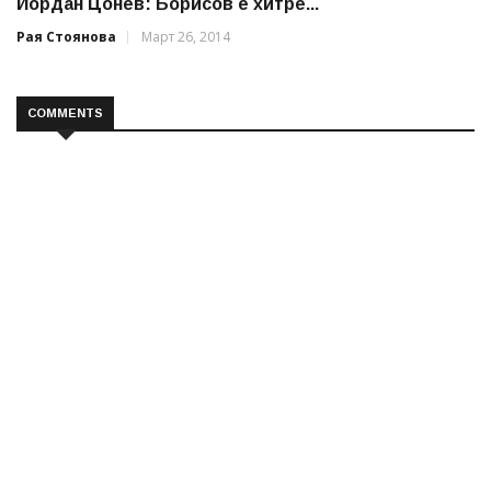
Йордан Цонев: Борисов е хитре...
Рая Стоянова
Март 26, 2014
COMMENTS