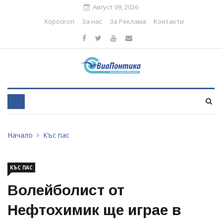
Август 09, 2026
Хороскоп
За нас
За Реклама
Контакти
Начало
Къс пас
КЪС ПАС
Волейболист от
Нефтохимик ще играе в