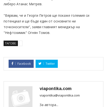
либеро Атанас Митрев.
"Вярвам, че и Георги Петров ще покаже големия си
потенциал и ще бъде един от основните ни
точконосители", заяви главният мениджър на
"Нефтохимик" Огнян Томов.
ТАГОВЕ:
Facebook
Twitter
viapontika.com
viapontika@viapontika.com
За автора...