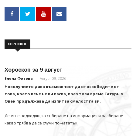
ХОРОСКОП
Хороскоп за 9 август
Елена Фотева
Август 09, 2026
Новолунието дава възможност да се освободите от
това, което вече не ви пасва, през това време Сатурн в
Овен продължава да изпитва смелостта ви.
Денят е подходящ за събиране на информация и разбиране
какво трябва да се случи по-нататък.