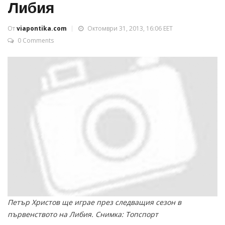
Либия
От
viapontika.com
Октомври 31, 2013, 16:06 EET
0 Comments
Петър Христов ще играе през следващия сезон в
първенството на Либия. Снимка: Топспорт