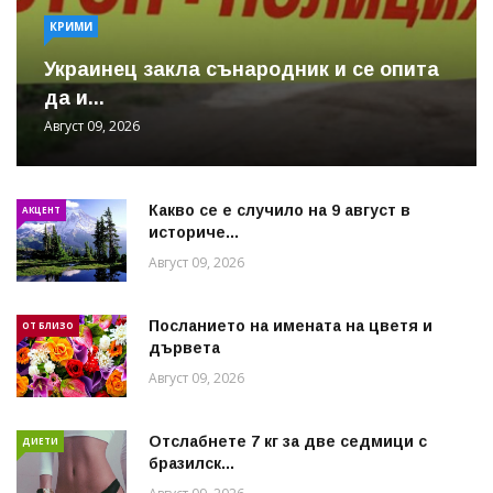
КРИМИ
Украинец закла сънародник и се опита
да и...
Август 09, 2026
Какво се е случило на 9 август в
АКЦЕНТ
историче...
Август 09, 2026
Посланието на имената на цветя и
ОТ БЛИЗО
дървета
Август 09, 2026
Отслабнете 7 кг за две седмици с
ДИЕТИ
бразилск...