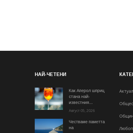
НАЙ-ЧЕТЕНИ
КАТЕ
Как Аперол шприц
Актуа
стана най-
известния...
Общес
Август 05, 2026
Общи
Честваме паметта
на
Любоп