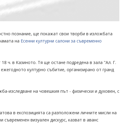
остно познание, ще покажат свои творби в изложбата
грамата на
Есенни културни салони за съвременно
8 ч. в Казиното. Тя ще остане подредена в зала "Ал. Г.
 ежегодното културно събитие, организирано от гранд
ба-изследване на човешкия път - физически и духовен, с
затова в експозицията са разположени личните мисли на
и съвременен визуален дискурс, казват в аванс