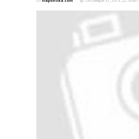
От
viapontika.com
Октомври 31, 2013, 22:16 EET