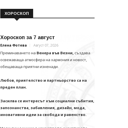
ХОРОСКОП
Хороскоп за 7 август
Елена Фотева
Август 07, 2026
Преминаването на
Венера във Везни,
създава
освежаваща атмосфера на хармония и новост,
обещаваща приятни изненади.
Любов, приятелство и партньорство са на
преден план.
Засилва се интересът към социални събития,
запознанства, забавления, дизайн, мода,
иновативни идеи за свобода и равенство.