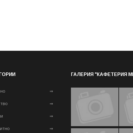
ГОРИИ
ГАЛЕРИЯ "КАФЕТЕРИЯ 
лно
⇒
тво
⇒
ни
⇒
итно
⇒