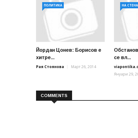
ПОЛИТИКА
НА СТЕН
Йордан Цонев: Борисов е
Обстанов
хитре...
се вл...
Рая Стоянова
Март 26, 2014
viapontika
Януари 29, 2
COMMENTS