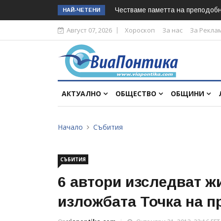
Честваме паметта на преподоб
НАЙ-ЧЕТЕНИ
Август 07, 2026
Хороскоп
За нас
За Рекла
АКТУАЛНО
ОБЩЕСТВО
ОБЩИНИ
Начало
Събития
СЪБИТИЯ
6 автори изследват жи
изложбата Точка на п