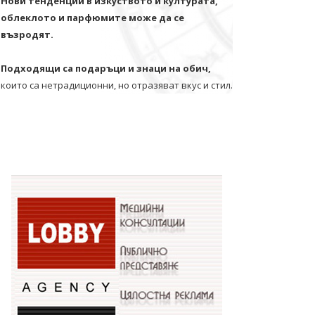
Нови тенденции в изкуството и културата,
облеклото и парфюмите може да се
възродят.
Подходящи са подаръци и знаци на обич,
които са нетрадиционни, но отразяват вкус и стил.