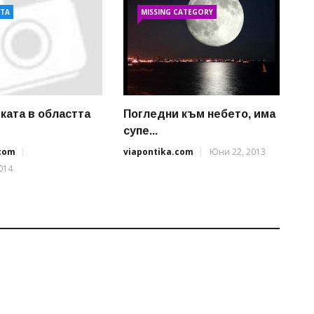
АТА
MISSING CATEGORY
ката в областта
Погледни към небето, има
супе...
.com
viapontika.com
Юни 22, 2013
014