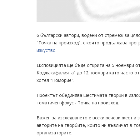
6 български автори, водени от стремеж за цял
"Точка на произход", с която продължава про
изкуство
.
Експозицията ще бъде открита на 5 ноември от 1
Коджакафалията" до 12 ноември като часто от
хотел "Поморие".
Проектът обединява шестимата творци в излож
тематичен фокус - Точка на произход.
Важен за изследването е всеки речеви жест и 
авторите на творбите, които ни въвличат в тоз
организаторите.