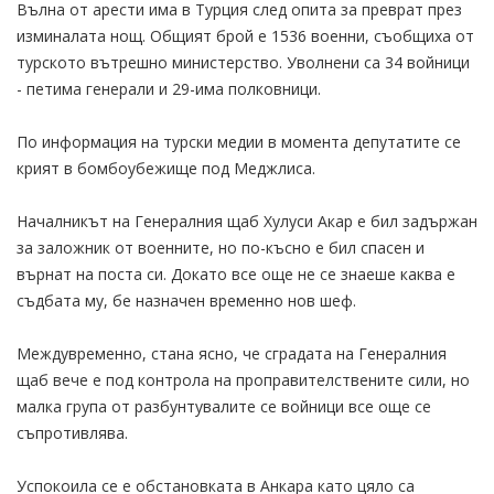
Вълна от арести има в Турция след опита за преврат през
изминалата нощ. Общият брой е 1536 военни, съобщиха от
турското вътрешно министерство. Уволнени са 34 войници
- петима генерали и 29-има полковници.
По информация на турски медии в момента депутатите се
крият в бомбоубежище под Меджлиса.
Началникът на Генералния щаб Хулуси Акар е бил задържан
за заложник от военните, но по-късно е бил спасен и
върнат на поста си. Докато все още не се знаеше каква е
съдбата му, бе назначен временно нов шеф.
Междувременно, стана ясно, че сградата на Генералния
щаб вече е под контрола на проправителствените сили, но
малка група от разбунтувалите се войници все още се
съпротивлява.
Успокоила се е обстановката в Анкара като цяло са