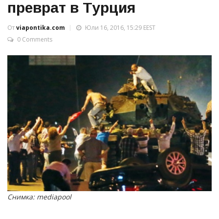
преврат в Турция
От
viapontika.com
Юли 16, 2016, 15:29 EEST
0 Comments
Снимка: mediapool