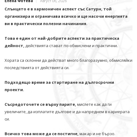
Елена Фотева
Август 06, 2026
Слънцето е в хармоничен аспект със Сатурн, той
организира и ограничава всичко и щe насочи енергията
ви в практически полезни начинания.
Това е един от най-добрите аспекти за практическа
дейност,
действията стават по-обмислени и практични.
Хората са склонни да действат много благоразумно, обмисляйки
последствията от действията си.
Подходящо време за стартиране на дългосрочни
проекти.
Съсредоточете се върху парите,
мислете как да ги
увеличите, да изплатите дългове и да напреднем в кариерата
си.
Всичко това може да се постигне,
макар и не бързо.