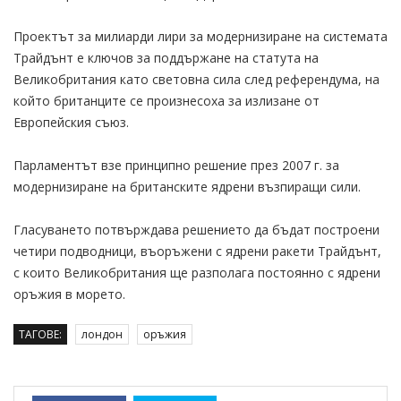
Проектът за милиарди лири за модернизиране на системата
Трайдънт е ключов за поддържане на статута на
Великобритания като световна сила след референдума, на
който британците се произнесоха за излизане от
Европейския съюз.
Парламентът взе принципно решение през 2007 г. за
модернизиране на британските ядрени възпиращи сили.
Гласуването потвърждава решението да бъдат построени
четири подводници, въоръжени с ядрени ракети Трайдънт,
с които Великобритания ще разполага постоянно с ядрени
оръжия в морето.
ТАГОВЕ:
лондон
оръжия