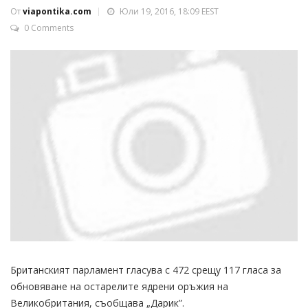
От
viapontika.com
Юли 19, 2016, 18:09 EEST
0 Comments
Британският парламент гласува с 472 срещу 117 гласа за
обновяване на остарелите ядрени оръжия на
Великобритания, съобщава „Дарик”.