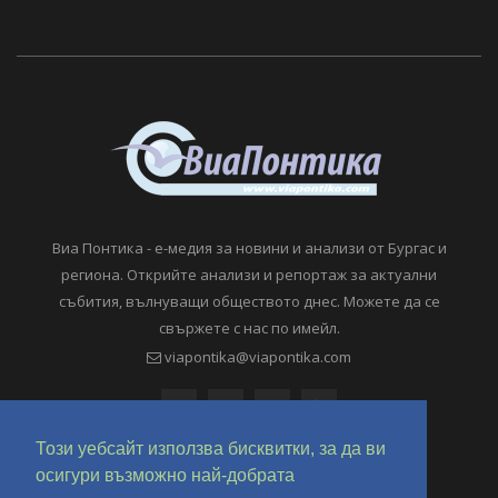
Виа Понтика - е-медия за новини и анализи от Бургас и
региона. Открийте анализи и репортаж за актуални
събития, вълнуващи обществото днес. Можете да се
свържете с нас по имейл.
viapontika@viapontika.com
Този уебсайт използва бисквитки, за да ви
осигури възможно най-добрата