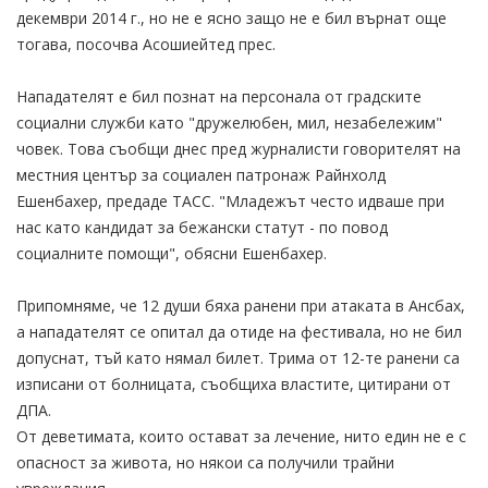
декември 2014 г., но не е ясно защо не е бил върнат още
тогава, посочва Асошиейтед прес.
Нападателят е бил познат на персонала от градските
социални служби като "дружелюбен, мил, незабележим"
човек. Това съобщи днес пред журналисти говорителят на
местния център за социален патронаж Райнхолд
Ешенбахер, предаде ТАСС. "Младежът често идваше при
нас като кандидат за бежански статут - по повод
социалните помощи", обясни Ешенбахер.
Припомняме, че 12 души бяха ранени при атаката в Ансбах,
а нападателят се опитал да отиде на фестивала, но не бил
допуснат, тъй като нямал билет. Трима от 12-те ранени са
изписани от болницата, съобщиха властите, цитирани от
ДПА.
От деветимата, които остават за лечение, нито един не е с
опасност за живота, но някои са получили трайни