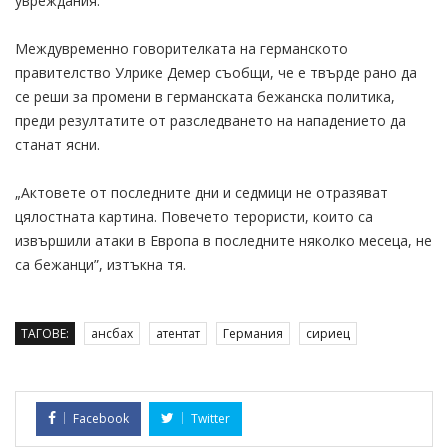
увреждания.
Междувременно говорителката на германското
правителство Улрике Демер съобщи, че е твърде рано да
се реши за промени в германската бежанска политика,
преди резултатите от разследването на нападението да
станат ясни.
„Актовете от последните дни и седмици не отразяват
цялостната картина. Повечето терористи, които са
извършили атаки в Европа в последните няколко месеца, не
са бежанци”, изтъкна тя.
ТАГОВЕ:
ансбах
атентат
Германия
сириец
Facebook
Twitter