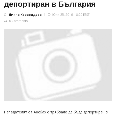
депортиран в България
От
Дияна Каравидова
Юли 25, 2016, 18:20 EEST
0 Comments
Нападателят от Ансбах е трябвало да бъде депортиран в