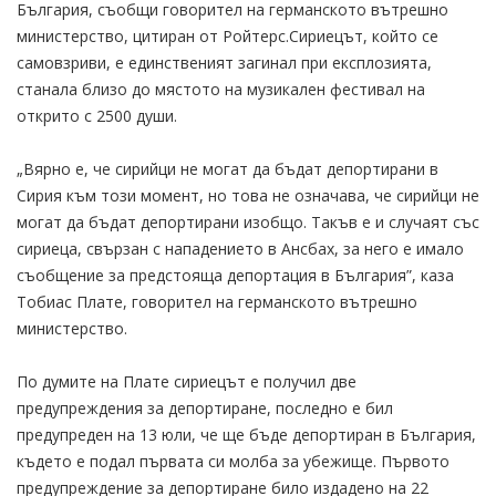
България, съобщи говорител на германското вътрешно
министерство, цитиран от Ройтерс.Сириецът, който се
самовзриви, е единственият загинал при експлозията,
станала близо до мястото на музикален фестивал на
открито с 2500 души.
„Вярно е, че сирийци не могат да бъдат депортирани в
Сирия към този момент, но това не означава, че сирийци не
могат да бъдат депортирани изобщо. Такъв е и случаят със
сириеца, свързан с нападението в Ансбах, за него е имало
съобщение за предстояща депортация в България”, каза
Тобиас Плате, говорител на германското вътрешно
министерство.
По думите на Плате сириецът е получил две
предупреждения за депортиране, последно е бил
предупреден на 13 юли, че ще бъде депортиран в България,
където е подал първата си молба за убежище. Първото
предупреждение за депортиране било издадено на 22