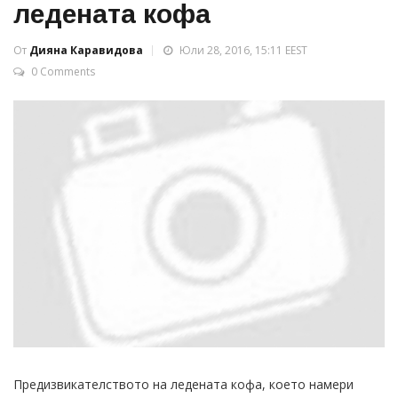
ледената кофа
От
Дияна Каравидова
Юли 28, 2016, 15:11 EEST
0 Comments
Предизвикателството на ледената кофа, което намери