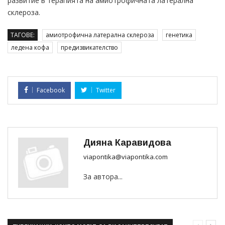
развитие в терапията на амиотрофичната латерална
склероза.
ТАГОВЕ:
амиотрофична латерална склероза
генетика
ледена кофа
предизвикателство
Facebook
Twitter
Дияна Каравидова
viapontika@viapontika.com
За автора...