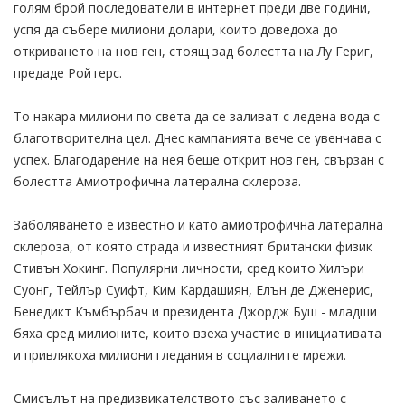
голям брой последователи в интернет преди две години,
успя да събере милиони долари, които доведоха до
откриването на нов ген, стоящ зад болестта на Лу Гериг,
предаде Ройтерс.
То накара милиони по света да се заливат с ледена вода с
благотворителна цел. Днес кампанията вече се увенчава с
успех. Благодарение на нея беше открит нов ген, свързан с
болестта Амиотрофична латерална склероза.
Заболяването е известно и като амиотрофична латерална
склероза, от която страда и известният британски физик
Стивън Хокинг. Популярни личности, сред които Хилъри
Суонг, Тейлър Суифт, Ким Кардашиян, Елън де Дженерис,
Бенедикт Къмбърбач и президента Джордж Буш - младши
бяха сред милионите, които взеха участие в инициативата
и привлякоха милиони гледания в социалните мрежи.
Смисълът на предизвикателството със заливането с