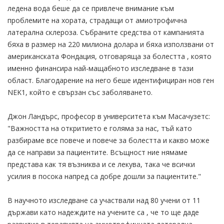
ледена вода беше да се привлече внимание към
проблемите на хората, страдащи от амиотрофична
латерална склероза. Събраните средства от кампанията
бяха в размер на 220 милиона долара и бяха използвани от
американската Фондация, отговаряща за болестта , която
именно финансира най-мащабното изследване в тази
област. Благодарение на него беше идентифициран нов ген
NEK1, който е свързан със заболяването.
Джон Ландърс, професор в университета към Масачузетс:
"Важността на откритието е голяма за нас, тъй като
разбираме все повече и повече за болестта и какво може
да се направи за пациентите. Всъщност ние нямаме
представа как тя възниква и се лекува, така че всички
усилия в посока напред са добре дошли за пациентите."
В научното изследване са участвали над 80 учени от 11
държави като надеждите на учените са , че то ще даде