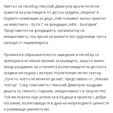
Кметът на Несебър Николай Димитров връчи почетни
грамоти на участниците от детска градина „Моряче“ в
първите номинации за деца „Най-големият малък приятел
на животните - BLFA I“ на фондация „АФА - България“.
Представител на фондацията, организатор на
инициативата, пък връчи на малките еко художници трета
награда от надпреварата.
Проявата в образователното заведение в Несебър се
превърна в истински празник за мъниците, защото малко
преди раздаване на отличията възпитаниците на детската
градина изгледаха с интерес поучителния летен театър
„Кучето, което не можело да лае“, представено от „Илкова
театър“. След това кметът Николай Димитров поздрави
децата за тяхното старание, инициативност и творчество.
Той им пожела още успехи за в бъдеще в проекти с добри
послания, възпитаващи ги в духа на непреходните ценности
и развиващи уменията им.