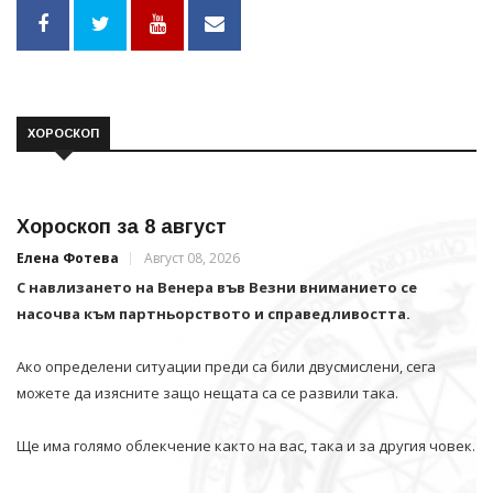
ХОРОСКОП
Хороскоп за 8 август
Елена Фотева
Август 08, 2026
С навлизането на Венера във Везни вниманието се
насочва към партньорството и справедливостта.
Ако определени ситуации преди са били двусмислени, сега
можете да изясните защо нещата са се развили така.
Ще има голямо облекчение както на вас, така и за другия човек.