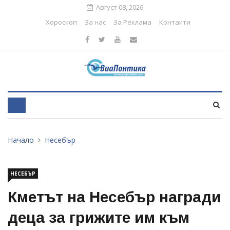
Август 08, 2026
Хороскоп
За нас
За Реклама
Контакти
Начало
Несебър
НЕСЕБЪР
Кметът на Несебър награди
деца за грижите им към