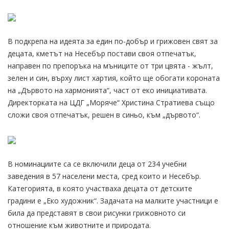
В подкрепа на идеята за един по-добър и грижовен свят за
децата, кметът на Несебър постави своя отпечатък,
направен по препоръка на мъниците от три цвята - жълт,
зелен и син, върху лист хартия, който ще обогати короната
на „Дървото на хармонията“, част от еко инициативата.
Директорката на ЦДГ „Моряче“ Христина Стратиева също
сложи своя отпечатък, решен в синьо, към „дървото“.
В номинациите са се включили деца от 234 учебни
заведения в 57 населени места, сред които и Несебър.
Категорията, в която участваха децата от детските
градини е „Еко художник“. Задачата на малките участници е
била да представят в свои рисунки грижовното си
отношение към животните и природата.